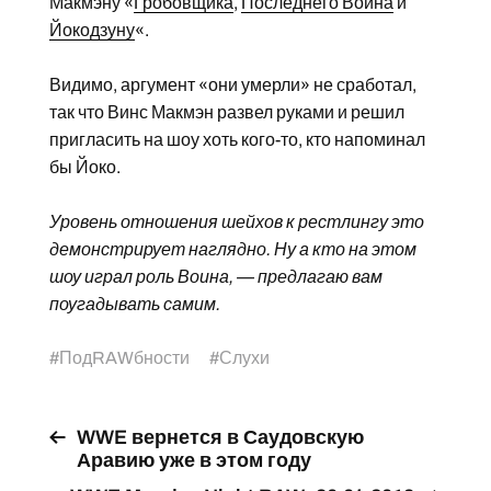
Макмэну «
Гробовщика
,
Последнего Воина
и
Йокодзуну
«.
Видимо, аргумент «они умерли» не сработал,
так что Винс Макмэн развел руками и решил
пригласить на шоу хоть кого-то, кто напоминал
бы Йоко.
Уровень отношения шейхов к рестлингу это
демонстрирует наглядно. Ну а кто на этом
шоу играл роль Воина, — предлагаю вам
поугадывать самим.
#
ПодRAWбности
#
Слухи
WWE вернется в Саудовскую
Аравию уже в этом году