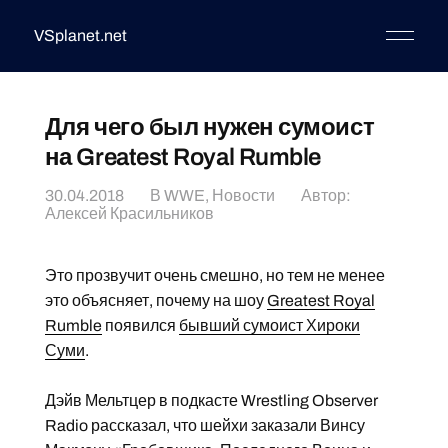
VSplanet.net
Для чего был нужен сумоист
на Greatest Royal Rumble
30.04.2018
В
WWE
,
Новости
Автор:
Алексей Красильников
Это прозвучит очень смешно, но тем не менее
это объясняет, почему на шоу
Greatest Royal
Rumble
появился
бывший сумоист Хироки
Суми
.
Дэйв Мельтцер в подкасте Wrestling Observer
Radio рассказал, что шейхи заказали Винсу