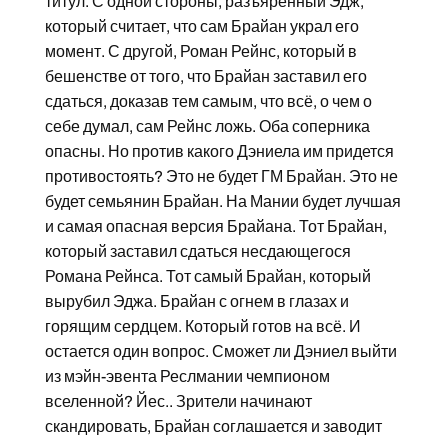
титул. С одной стороны, разъяренный Эдж,
который считает, что сам Брайан украл его
момент. С другой, Роман Рейнс, который в
бешенстве от того, что Брайан заставил его
сдаться, доказав тем самым, что всё, о чем о
себе думал, сам Рейнс ложь. Оба соперника
опасны. Но против какого Дэниела им придется
противостоять? Это не будет ГМ Брайан. Это не
будет семьянин Брайан. На Мании будет лучшая
и самая опасная версия Брайана. Тот Брайан,
который заставил сдаться несдающегося
Романа Рейнса. Тот самый Брайан, который
вырубил Эджа. Брайан с огнем в глазах и
горящим сердцем. Который готов на всё. И
остается один вопрос. Сможет ли Дэниел выйти
из мэйн-эвента Реслмании чемпионом
вселенной? Йес.. Зрители начинают
скандировать, Брайан соглашается и заводит