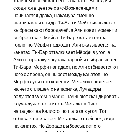
коленом и выбивает его за канаты. Бородачи
сходятся в центре с экс-Вознесенцами,
начинается драка, Накамура смешно
вваливается в кадр. Ти-Бар и Мейс очень легко
выбрасывают бородачей, а Али ловит момент и
выбрасывает Мейса. Ти-Бар хватает его за
горло, но Мёрфи подходит. Али оказывается на
канатах, Ти-Бар отталкивает Мёрфи в угол, а
Али контратакует хураканарной и выбрасывает
Ти-Бара! Мёрфи нападает, но Али отбивается от
него с апрона, он ныряет между канатов, но
Мёрфи лупит его коленом! Металик прилетает
на него сплэшем с напарника, Лучадоры
радуются WrestleMania, начинают скандировать
«луча-луча», но в итоге Металик и Линс
нападают на Калисто, чоп, атака в угол. Тот
отбивается, хватает Металика в фэйслок, сидя
на канатах. Но Дорадо выбрасывает его