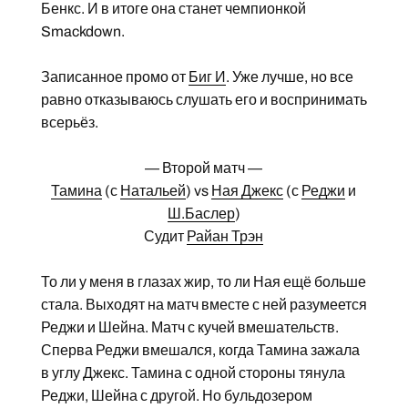
Бенкс. И в итоге она станет чемпионкой
Smackdown.
Записанное промо от
Биг И
. Уже лучше, но все
равно отказываюсь слушать его и воспринимать
всерьёз.
— Второй матч —
Тамина
(с
Натальей
) vs
Ная Джекс
(с
Реджи
и
Ш.Баслер
)
Судит
Райан Трэн
То ли у меня в глазах жир, то ли Ная ещё больше
стала. Выходят на матч вместе с ней разумеется
Реджи и Шейна. Матч с кучей вмешательств.
Сперва Реджи вмешался, когда Тамина зажала
в углу Джекс. Тамина с одной стороны тянула
Реджи, Шейна с другой. Но бульдозером