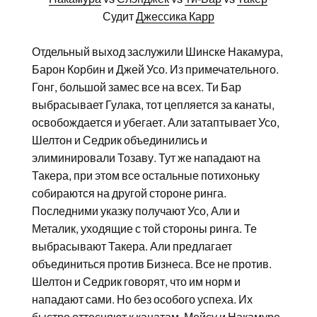
Судит
Джессика Карр
Отдельный выход заслужили Шинске Накамура,
Барон Корбин и Джей Усо. Из примечательного.
Гонг, большой замес все на всех. Ти Бар
выбрасывает Гулака, тот цепляется за канаты,
освобождается и убегает. Али затаптывает Усо,
Шелтон и Седрик объединились и
элиминировали Тозаву. Тут же нападают на
Такера, при этом все остальные потихоньку
собираются на другой стороне ринга.
Последними указку получают Усо, Али и
Металик, уходящие с той стороны ринга. Те
выбрасывают Такера. Али предлагает
объединиться против Бизнеса. Все не против.
Шелтон и Седрик говорят, что им норм и
нападают сами. Но без особого успеха. Их