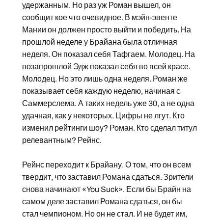
удержанным. Но раз уж Роман вышел, он
сообщит кое что очевидное. В мэйн-эвенте
Мании он должен просто выйти и победить. На
прошлой неделе у Брайана была отличная
неделя. Он показал себя Тафгаем. Молодец. На
позапрошлой Эдж показал себя во всей красе.
Молодец. Но это лишь одна неделя. Роман же
показывает себя каждую неделю, начиная с
Саммерслема. А таких недель уже 30, а не одна
удачная, как у некоторых. Цифры не лгут. Кто
изменил рейтинги шоу? Роман. Кто сделал титул
релевантным? Рейнс.
Рейнс переходит к Брайану. О том, что он всем
твердит, что заставил Романа сдаться. Зрители
снова начинают «You Suck». Если бы Брайн на
самом деле заставил Романа сдаться, он бы
стал чемпионом. Но он не стал. И не будет им,