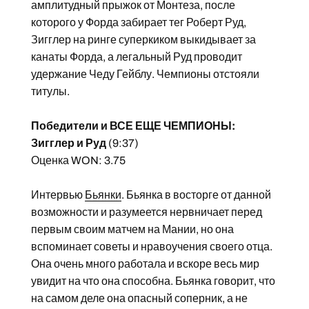
амплитудный прыжок от Монтеза, после
которого у Форда забирает тег Роберт Руд,
Зигглер на ринге суперкиком выкидывает за
канаты Форда, а легальный Руд проводит
удержание Чеду Гейблу. Чемпионы отстояли
титулы.
Победители и ВСЕ ЕЩЕ ЧЕМПИОНЫ:
Зигглер и Руд
(9:37)
Оценка WON: 3.75
Интервью
Бьянки
. Бьянка в восторге от данной
возможности и разумеется нервничает перед
первым своим матчем на Мании, но она
вспоминает советы и нравоучения своего отца.
Она очень много работала и вскоре весь мир
увидит на что она способна. Бьянка говорит, что
на самом деле она опасный соперник, а не