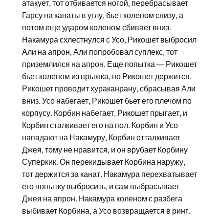
атакует, тот отбивается ногой, перебрасывает
Гарсу на канаты в углу, бьет коленом снизу, а
потом еще ударом коленом сбивает вниз.
Накамура схлестнулся с Усо, Рикошет выбросил
Али на апрон, Али попробовал суплекс, тот
приземлился на апрон. Еще попытка — Рикошет
бьет коленом из прыжка, но Рикошет держится.
Рикошет проводит хураканрану, сбрасывая Али
вниз. Усо набегает, Рикошет бьет его плечом по
корпусу. Корбин набегает, Рикошет прыгает, и
Корбин сталкивает его на пол. Корбин и Усо
нападают на Накамуру, Корбин отталкивает
Джея, тому не нравится, и он врубает Корбину
Суперкик. Он перекидывает Корбина наружу,
тот держится за канат. Накамура перехватывает
его попытку выбросить, и сам выбрасывает
Джея на апрон. Накамура коленом с разбега
выбивает Корбина, а Усо возвращается в ринг.