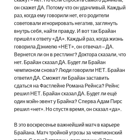
он скажет ДА. Потому что он удачливый. Каждый
раз, когда ему говорили нет, его родители
советовали игнорировать негатив, заглянуть
внутрь себя, найти правду. И вот так Брайан
пришёл к ответу «ДА». Каждый раз, когда жизнь
говорила Дэниелю «НЕТ», он отвечал – ДА.
Вернется ли он в рестлинг? Доктора сказали, что
нет. Брайан сказал ДА. Будет ли Брайан
чемпионом снова? Люди говорили НЕТ. Брайан
ответил ДА. Сможет ли Брайан заставить
сдаться на Фастлейне Романа Рейнса? Рейнс
решил НЕТ. Брайан сказал ДА. Будет ли ещё
один мэйн-эвент у Брайна? Сперва Адам Пирс
решил «нет». Но спустя время, он сказал «да».
В это воскресенье важнейший матч в карьере
Брайана. Матч тройной угрозы за чемпионский