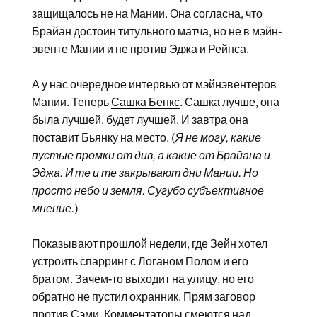
защищалось не на Мании. Она согласна, что
Брайан достоин титульного матча, но не в мэйн-
эвенте Мании и не против Эджа и Рейнса.
А у нас очередное интервью от мэйнэвентеров
Мании. Теперь
Сашка Бенкс
. Сашка лучше, она
была лучшей, будет лучшей. И завтра она
поставит Бьянку на место. (
Я не могу, какие
пустые промки от див, а какие от Брайана и
Эджа. И те и те закрывают дни Мании. Но
просто небо и земля. Сугубо субъективное
мнение.
)
Показывают прошлой недели, где
Зейн
хотел
устроить спарринг с Логаном Полом и его
братом. Зачем-то выходит на улицу, но его
обратно не пустил охранник. Прям заговор
против Сэми. Комментаторы смеются над