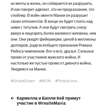
их мечты в жизнь, он собирается их разрушить.
И как говорит адвокат, это не предсказание, это
спойлер. В мэйн-эвенте Мании он разрушит
своих оппонентов. В конце он будет стоять над
ними с титулом. А они будут смотреть снизу
вверх и лицезреть более великого человека, чем
они. Они увидят фейерверки, ценой в миллионы
долларов, ради всеобщего признания Романа
Рейнса чемпионом. Вот и всё, друзья. Сильные
промо от участников мужского мэйна. И
настолько же пустые промо от дивного мэйна.
Увидимся на Мании.
#
SmackDown
#
WON
#
Результаты
Кармелла и Билли Кей примут
участие в WrestleMania