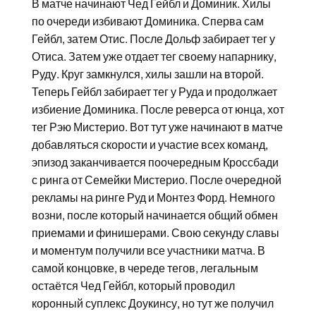
В матче начинают Чед Гейбл и Доминик. Хилы
по очереди избивают Доминика. Сперва сам
Гейбл, затем Отис. После Дольф забирает тег у
Отиса. Затем уже отдает тег своему напарнику,
Руду. Круг замкнулся, хилы зашли на второй.
Теперь Гейбл забирает тег у Руда и продолжает
избиение Доминика. После реверса от юнца, хот
тег Рэю Мистерио. Вот тут уже начинают в матче
добавляться скорости и участие всех команд,
эпизод заканчивается поочередным Кроссбади
с ринга от Семейки Мистерио. После очередной
рекламы на ринге Руд и Монтез Форд. Немного
возни, после который начинается общий обмен
приемами и финишерами. Свою секунду славы
и моментум получили все участники матча. В
самой концовке, в череде тегов, легальным
остаётся Чед Гейбл, который проводил
коронный суплекс Доукинсу, но тут же получил