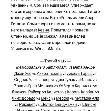
увиденным, Сэми вмешивается, утверждает,
что он в хороших отношениях с Логаном. В итоге
к рингу идут толпа на БаттлРояль имени Андре
Гиганта. Сэми спорит с комментаторами, но на
него нападает
Кевин
. Попытался провести
Станнер, но Зейн сбежал, а Кевин вслед
повторил фразу Сэми с прошлой недели:
Увидимся на WrestleMania.
— Третий матч —
Мемориальный батл-роял Гиганта Андре
Джей Усо
vs
Акира Тозава
vs
Анхель Гарса
vs
Седрик Александер
vs
Дрю Гулак
vs
Илаяс
vs
Эрик
vs
Гран Металик
vs
Умберто Каррильо
vs
Джексон Райкер
vs
Калисто
vs
Король Корбин
vs
Линс Дорадо
vs
Мейс
vs
Мёрфи
vs
Мустафа Али
vs
Рикошет
vs
Шелтон Бенджамин
vs
Шинске
Накамура
vs
Слэпджек
vs
Ти-Бар
vs
Такер