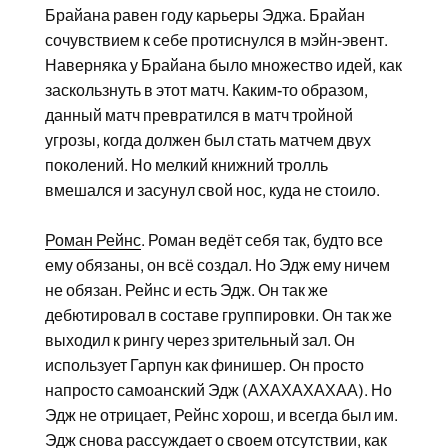
Брайана равен году карьеры Эджа. Брайан
сочувствием к себе протиснулся в мэйн-эвент.
Наверняка у Брайана было множество идей, как
заскользнуть в этот матч. Каким-то образом,
данный матч превратился в матч тройной
угрозы, когда должен был стать матчем двух
поколений. Но мелкий книжний тролль
вмешался и засунул свой нос, куда не стоило.
Роман Рейнс
. Роман ведёт себя так, будто все
ему обязаны, он всё создал. Но Эдж ему ничем
не обязан. Рейнс и есть Эдж. Он так же
дебютировал в составе группировки. Он так же
выходил к рингу через зрительный зал. Он
использует Гарпун как финишер. Он просто
напросто самоанский Эдж (АХАХАХАХАА). Но
Эдж не отрицает, Рейнс хорош, и всегда был им.
Эдж снова рассуждает о своем отсутствии, как