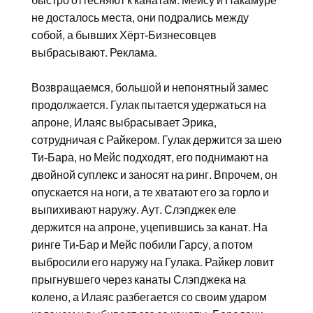
быстро оттесняют к канатам. Мейсу и Накамуре
не досталось места, они подрались между
собой, а бывших Хёрт-Бизнесовцев
выбрасывают. Реклама.
Возвращаемся, большой и непонятный замес
продолжается. Гулак пытается удержаться на
апроне, Илаяс выбрасывает Эрика,
сотрудничая с Райкером. Гулак держится за шею
Ти-Бара, но Мейс подходят, его поднимают на
двойной суплекс и заносят на ринг. Впрочем, он
опускается на ноги, а те хватают его за горло и
выпихивают наружу. Аут. Слэпджек еле
держится на апроне, уцепившись за канат. На
ринге Ти-Бар и Мейс побили Гарсу, а потом
выбросили его наружу на Гулака. Райкер ловит
прыгнувшего через канаты Слэпджека на
колено, а Илаяс разбегается со своим ударом