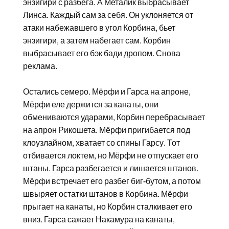
энзигири с разбега. А Металик выбрасывает
Линса. Каждый сам за себя. Он уклоняется от
атаки набежавшего в угол Корбина, бьет
энзигири, а затем набегает сам. Корбин
выбрасывает его бэк бади дропом. Снова
реклама.
Остались семеро. Мёрфи и Гарса на апроне,
Мёрфи еле держится за канаты, они
обмениваются ударами, Корбин перебрасывает
на апрон Рикошета. Мёрфи пригибается под
клоузлайном, хватает со спины Гарсу. Тот
отбивается локтем, но Мёрфи не отпускает его
штаны. Гарса разбегается и лишается штанов.
Мёрфи встречает его разбег биг-бутом, а потом
швыряет остатки штанов в Корбина. Мёрфи
прыгает на канаты, но Корбин сталкивает его
вниз. Гарса сажает Накамура на канаты,