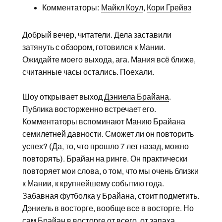
Комментаторы:
Майкл Коул
,
Кори Грейвз
Добрый вечер, читатели. Дела заставили
затянуть с обзором, готовился к Мании.
Ожидайте моего выхода, ага. Мания всё ближе,
считанные часы остались. Поехали.
Шоу открывает выход
Дэниела Брайана
.
Публика восторженно встречает его.
Комментаторы вспоминают Манию Брайана
семилетней давности. Сможет ли он повторить
успех? (Да, то, что прошло 7 лет назад, можно
повторять). Брайан на ринге. Он практически
повторяет мои слова, о том, что мы очень близки
к Мании, к крупнейшему событию года.
Забавная футболка у Брайана, стоит подметить.
Дэниель в восторге, вообще все в восторге. Но
сам Брайан в восторге от всего, от запаха