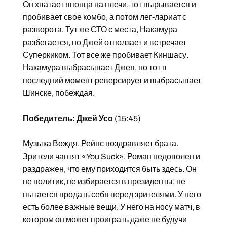
Он хватает японца на плечи, тот вырывается и
пробивает свое комбо, а потом лег-лариат с
разворота. Тут же СТО с места, Накамура
разбегается, но Джей отползает и встречает
Суперкиком. Тот все же пробивает Киншасу.
Накамура выбрасывает Джея, но тот в
последний момент реверсирует и выбрасывает
Шинске, побеждая.
Победитель: Джей Усо
(15:45)
Музыка
Вождя
. Рейнс поздравляет брата.
Зрители чантят «You Suck». Роман недоволен и
раздражен, что ему приходится быть здесь. Он
не политик, не избирается в президенты, не
пытается продать себя перед зрителями. У него
есть более важные вещи. У него на носу матч, в
котором он может проиграть даже не будучи