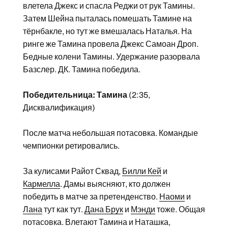
влетела Джекс и спасла Реджи от рук Тамины.
Затем Шейна пыталась помешать Тамине на
тёрнбакле, но тут же вмешалась Наталья. На
ринге же Тамина провела Джекс Самоан Дроп.
Бедные колени Тамины. Удержание разорвала
Базслер. ДК. Тамина победила.
Победительница: Тамина
(2:35,
Дисквалификация)
После матча небольшая потасовка. Командые
чемпионки ретировались.
За кулисами Райот Сквад,
Билли Кей
и
Кармелла
. Дамы выясняют, кто должен
победить в матче за претенденство.
Наоми
и
Лана
тут как тут.
Дана Брук
и
Мэнди
тоже. Общая
потасовка. Влетают Тамина и Наташка,