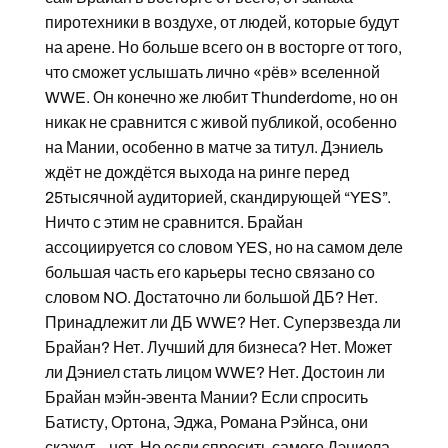
пиротехники в воздухе, от людей, которые будут
на арене. Но больше всего он в восторге от того,
что сможет услышать лично «рёв» вселенной
WWE. Он конечно же любит Thunderdome, но он
никак не сравнится с живой публикой, особенно
на Мании, особенно в матче за титул. Дэниель
ждёт не дождётся выхода на ринге перед
25тысячной аудиторией, скандирующей “YES”.
Ничто с этим не сравнится. Брайан
ассоциируется со словом YES, но на самом деле
большая часть его карьеры тесно связано со
словом NO. Достаточно ли большой ДБ? Нет.
Принадлежит ли ДБ WWE? Нет. Суперзвезда ли
Брайан? Нет. Лучший для бизнеса? Нет. Может
ли Дэниел стать лицом WWE? Нет. Достоин ли
Брайан мэйн-эвента Мании? Если спросить
Батисту, Ортона, Эджа, Романа Рэйнса, они
скажут – нет. Но если спросить самого Дэниела,