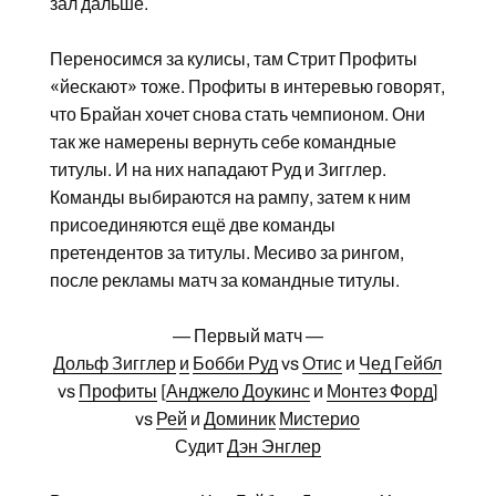
зал дальше.
Переносимся за кулисы, там Стрит Профиты
«йескают» тоже. Профиты в интеревью говорят,
что Брайан хочет снова стать чемпионом. Они
так же намерены вернуть себе командные
титулы. И на них нападают Руд и Зигглер.
Команды выбираются на рампу, затем к ним
присоединяются ещё две команды
претендентов за титулы. Месиво за рингом,
после рекламы матч за командные титулы.
— Первый матч —
Дольф Зигглер
и
Бобби Руд
vs
Отис
и
Чед Гейбл
vs
Профиты
[
Анджело Доукинс
и
Монтез Форд
]
vs
Рей
и
Доминик
Мистерио
Судит
Дэн Энглер