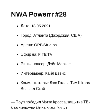
NWA Powerrr #28
Дата: 18.05.2021
Город: Атланта (Джорджия, США)
Арена: GPB Studios
Эфир на: FITE TV
Ринг-анонсер: Дэйв Маркес
Интервьюер: Кайл Дэвис
Комментаторы: Джо Галли,
Тим Шторм
,
Вельвет Скай
—
Поуп
победил
Мэтта Кросса
, защитив ТВ-
Чемпионство Мира NWA (5:07)