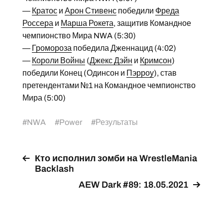
—
Кратос
и
Арон Стивенс
победили
Фреда
Россера
и
Марша Рокета
, защитив Командное
чемпионство Мира NWA (5:30)
—
Громороза
победила Дженнацид (4:02)
—
Короли Войны
(
Джекс Дэйн
и
Кримсон
)
победили Конец (Одинсон и
Пэрроу
), став
претендентами №1 на Командное чемпионство
Мира (5:00)
#
NWA
#
Power
#
Результаты
Кто исполнил зомби на WrestleMania
Backlash
AEW Dark #89: 18.05.2021