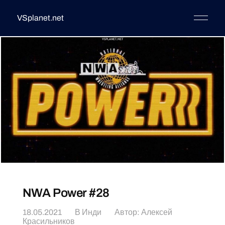
VSplanet.net
NWA Power #28
18.05.2021
В
Инди
Автор:
Алексей
Красильников