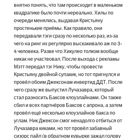
внятно понять, что там происходит в маленьком
квадратике было почти нереально. Хилы по
очереди менялись, выдавая Кристьяну
простенькие приёмы. Как правило, они
передавали тэги сразу по несколько раз, из-за
чего на ринг их регулярно выскакивало аж по 3-
4 человека. Разве что Хикулео толком вообще
никак не участвовал. После выхода с рекламы
Мэтт передал тэг Нику, чтобы провести
Кристьяну двойной супакик, но тот пригнулся и
провёл обоим Джексонам инвертид ДДТ. После
чего сразу же выпустил Лучазавра, который
стал разносить Баксов клоузлайнами. Он также
сбил и всех партнёров Баксов с апрона, а затем
провёл ещё несколько клоузлайнов бакса по
углам. Ник Джексон смог ненадолго отбиться от
Лучазавра киками, но тот провёл забавный
сизорс пайл (в обратном кувырке зажал голову