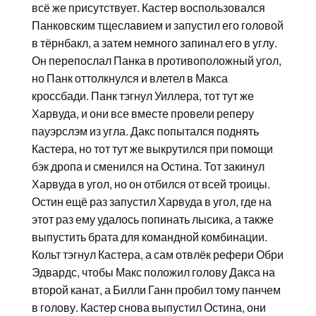
всё же присутствует. Кастер воспользовался
Панковским тщеславием и запустил его головой
в тёрнбакл, а затем немного запинал его в углу.
Он перепослал Панка в противоположный угол,
но Панк оттолкнулся и влетел в Макса
кроссбади. Панк тэгнул Уиллера, тот тут же
Харвуда, и они все вместе провели реперу
пауэрслэм из угла. Дакс попытался поднять
Кастера, но тот тут же выкрутился при помощи
бэк дропа и сменился на Остина. Тот закинул
Харвуда в угол, но он отбился от всей троицы.
Остин ещё раз запустил Харвуда в угол, где на
этот раз ему удалось попинать лысика, а также
выпустить брата для командной комбинации.
Кольт тэгнул Кастера, а сам отвлёк рефери Обри
Эдвардс, чтобы Макс положил голову Дакса на
второй канат, а Билли Ганн пробил тому панчем
в голову. Кастер снова выпустил Остина, они