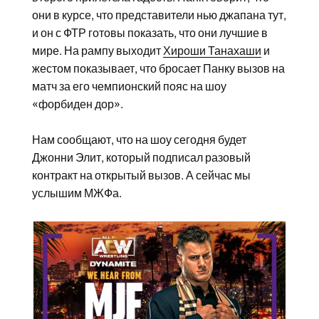
они в курсе, что представители нью джапана тут,
и он с ФТР готовы показать, что они лучшие в
мире. На рампу выходит
Хироши Танахаши
и
жестом показывает, что бросает Панку вызов на
матч за его чемпионский пояс на шоу
«форбиден дор».
Нам сообщают, что на шоу сегодня будет
Джонни Элит, который подписал разовый
контракт на открытый вызов. А сейчас мы
услышим МЖФа.