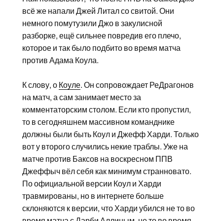
всё же напали Джей Литал со свитой. Они
немного помутузили Джо в закулисной
разборке, ещё сильнее повредив его плечо,
которое и так было подбито во время матча
против Адама Коула.
К слову, о
Коуле
. Он сопровождает РеДрагонов
на матч, а сам занимает место за
комментаторским столом. Если кто пропустил,
то в сегодняшнем массивном команднике
должны были быть Коул и Джефф Харди. Только
вот у второго случились некие траблы. Уже на
матче против Баксов на воскресном ППВ
Джеффыч вёл себя как минимум странновато.
По официальной версии Коул и Харди
травмированы, но в интернете больше
склоняются к версии, что Харди убился не то во
время матча с Дарби Аллиным, не то во время