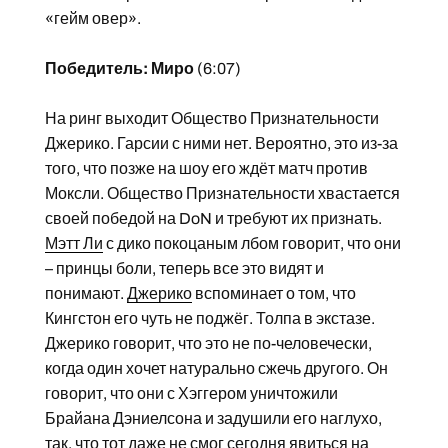
«гейм овер».
Победитель: Миро
(6:07)
На ринг выходит Общество Признательности
Джерико. Гарсии с ними нет. Вероятно, это из-за
того, что позже на шоу его ждёт матч против
Моксли. Общество Признательности хвастается
своей победой на DoN и требуют их признать.
Мэтт Ли
с дико покоцаным лбом говорит, что они
– принцы боли, теперь все это видят и
понимают.
Джерико
вспоминает о том, что
Кингстон его чуть не поджёг. Толпа в экстазе.
Джерико говорит, что это не по-человечески,
когда один хочет натурально сжечь другого. Он
говорит, что они с Хэггером уничтожили
Брайана Дэниелсона и задушили его наглухо,
так, что тот даже не смог сегодня явиться на