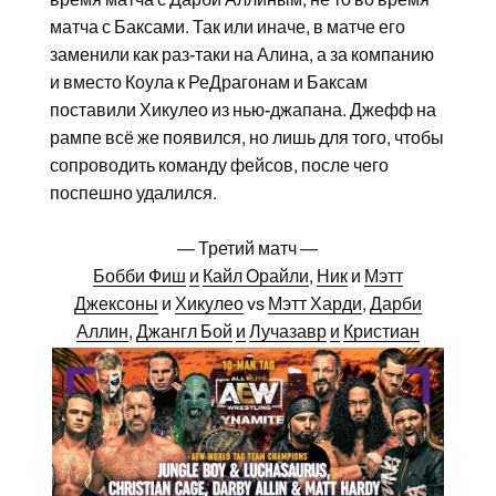
матча с Баксами. Так или иначе, в матче его
заменили как раз-таки на Алина, а за компанию
и вместо Коула к РеДрагонам и Баксам
поставили Хикулео из нью-джапана. Джефф на
рампе всё же появился, но лишь для того, чтобы
сопроводить команду фейсов, после чего
поспешно удалился.
— Третий матч —
Бобби Фиш
и
Кайл Орайли
,
Ник
и
Мэтт
Джексоны
и
Хикулео
vs
Мэтт Харди
,
Дарби
Аллин
,
Джангл Бой
и
Лучазавр
и
Кристиан