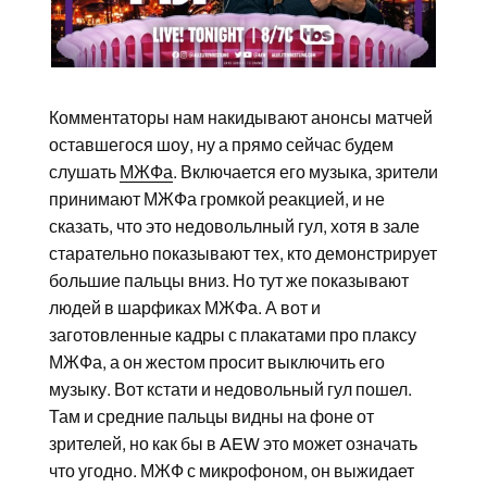
Комментаторы нам накидывают анонсы матчей
оставшегося шоу, ну а прямо сейчас будем
слушать
МЖФа
. Включается его музыка, зрители
принимают МЖФа громкой реакцией, и не
сказать, что это недовольлный гул, хотя в зале
старательно показывают тех, кто демонстрирует
большие пальцы вниз. Но тут же показывают
людей в шарфиках МЖФа. А вот и
заготовленные кадры с плакатами про плаксу
МЖФа, а он жестом просит выключить его
музыку. Вот кстати и недовольный гул пошел.
Там и средние пальцы видны на фоне от
зрителей, но как бы в AEW это может означать
что угодно. МЖФ с микрофоном, он выжидает