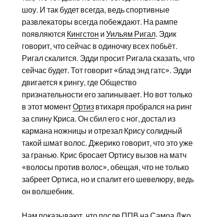
шоу. И так будет всегда, ведь спортивные
развлекаторы всегда побеждают. На рампе
появляются
Кингстон
и
Уильям Ригал
. Эдик
говорит, что сейчас в одиночку всех побьёт.
Ригал скалится. Эдди просит Ригала сказать, что
сейчас будет. Тот говорит «блад энд гатс». Эдди
двигается к рингу, где Общество
признательности его запинывает. Но вот только
в этот момент
Ортиз
втихаря пробрался на ринг
за спину Криса. Он сбил его с ног, достал из
кармана ножницы и отрезал Крису солидный
такой шмат волос. Джерико говорит, что это уже
за гранью. Крис бросает Ортису вызов на матч
«волосы против волос», обещая, что не только
забреет Ортиса, но и спалит его шевелюру, ведь
он волшебник.
Нам показывают, что после ППВ на Самоа Джо