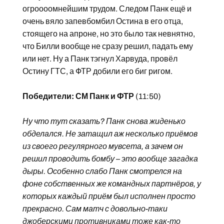
огроооомнейшим трудом. Следом Панк ещё и
очень вяло запевбомбил Остина в его отца,
стоящего на апроне, но это было так невнятно,
что Билли вообще не сразу решил, падать ему
или нет. Ну а Панк тэгнул Харвуда, провёл
Остину ГТС, а ФТР добили его биг ригом.
Победители: СМ Панк и ФТР
(11:50)
Ну что тут сказать? Панк снова жиденько
обделался. Не затащил аж несколько приёмов
из своего регулярного мувсета, а зачем он
решил проводить бомбу – это вообще загадка
дыры. Особенно слабо Панк смотрелся на
фоне собственных же командных партнёров, у
которых каждый приём был исполнен просто
прекрасно. Сам матч с довольно-таки
джоберскими противниками тоже как-то