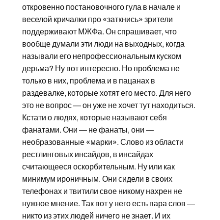
откровенно постановочного гула в начале и
веселой кричалки про «заткнись» зрители
поддерживают МЖФа. Он спрашивает, что
вообще думали эти люди на выходных, когда
называли его непрофессиональным куском
дерьма? Ну вот интересно. Но проблема не
только в них, проблема и в пацанах в
раздевалке, которые хотят его место. Для него
это не вопрос — он уже не хочет тут находиться.
Кстати о людях, которые называют себя
фанатами. Они — не фанаты, они —
необразованные «марки». Слово из области
рестлинговых инсайдов, в инсайдах
считающееся оскорбительным. Ну или как
минимум ироничным. Они сидели в своих
телефонах и твитили свое никому нахрен не
нужное мнение. Так вот у него есть пара слов —
никто из этих людей ничего не знает. И их