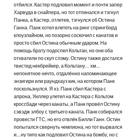
отбился. Кастер подловил момент и почти запер
Харвуда в снайпера, но тот отпинался и тэгнул
Панка, а Кастер, отлетев, тэгнулся об Остина
Ганна. Панк хотел влететь на ринг спрингборд
клоузлайном, но позорно соскочил с канатов и
просто сбил Остина обычным ударом. На
помощь брату подоспел Кольтан, но они оба
отхватили по скуп слэму. Остину также достался
твистид некбрейкер, а Кольтану… хм…
непонятное нечто, отдалённо напоминающее
энзигири или раундхауз кик, на котором Панк
поскользнулся. Я хз. Панк сбил Кастера с
апрона, Уиллер улетел на Кастера с Кольтом
кроссбади через канаты, а Панк провёл Остину
сэвэдж элбоу с третьего каната. Панк собирался
провести ГТС, но его отвлёк Билли Ганн. Остин
попытался свернуть чемпиона, но тот вырвался
и…ну типо как подловил Остина на бомбу, но с