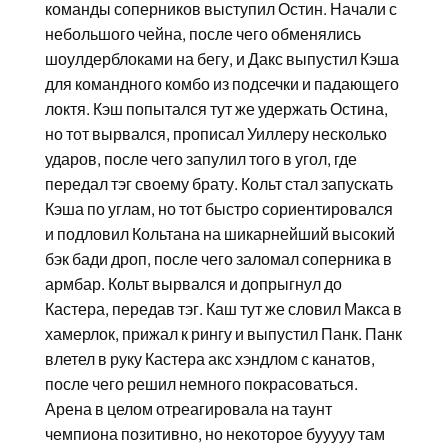
команды соперников выступил Остин. Начали с
небольшого чейна, после чего обменялись
шоулдерблоками на бегу, и Дакс выпустил Кэша
для командного комбо из подсечки и падающего
локтя. Кэш попытался тут же удержать Остина,
но тот вырвался, прописал Уиллеру несколько
ударов, после чего запулил того в угол, где
передал тэг своему брату. Кольт стал запускать
Кэша по углам, но тот быстро сориентировался
и подловил Кольтана на шикарнейший высокий
бэк бади дроп, после чего заломал соперника в
армбар. Кольт вырвался и допрыгнул до
Кастера, передав тэг. Каш тут же словил Макса в
хамерлок, прижал к рингу и выпустил Панк. Панк
влетел в руку Кастера акс хэндлом с канатов,
после чего решил немного покрасоваться.
Арена в целом отреагировала на таунт
чемпиона позитивно, но некоторое бууууу там