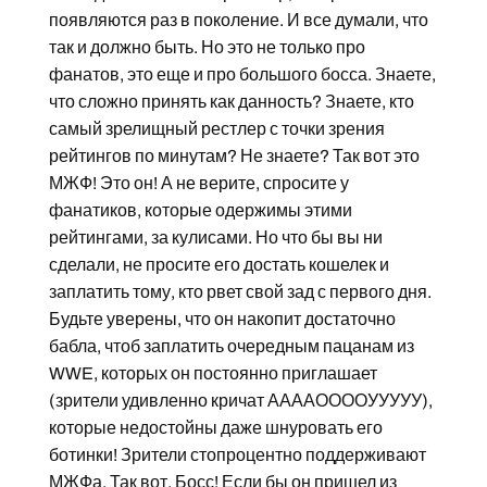
появляются раз в поколение. И все думали, что
так и должно быть. Но это не только про
фанатов, это еще и про большого босса. Знаете,
что сложно принять как данность? Знаете, кто
самый зрелищный рестлер с точки зрения
рейтингов по минутам? Не знаете? Так вот это
МЖФ! Это он! А не верите, спросите у
фанатиков, которые одержимы этими
рейтингами, за кулисами. Но что бы вы ни
сделали, не просите его достать кошелек и
заплатить тому, кто рвет свой зад с первого дня.
Будьте уверены, что он накопит достаточно
бабла, чтоб заплатить очередным пацанам из
WWE, которых он постоянно приглашает
(зрители удивленно кричат ААААООООУУУУУ),
которые недостойны даже шнуровать его
ботинки! Зрители стопроцентно поддерживают
МЖФа. Так вот, Босс! Если бы он пришел из