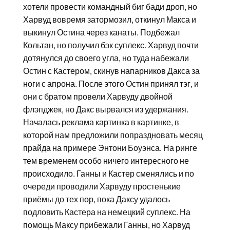
хотели провести командный биг бади дроп, но
Харвуд вовремя затормозил, откинул Макса и
выкинул Остина через канаты. Подбежал
Кольтан, но получил бэк суплекс. Харвуд почти
дотянулся до своего угла, но туда набежали
Остин с Кастером, скинув напарников Дакса за
ноги с апрона. После этого Остин принял тэг, и
они с братом провели Харвуду двойной
флэпджек, но Дакс вырвался из удержания.
Началась реклама картинка в картинке, в
которой нам предложили попраздновать месяц
прайда на примере Энтони Боуэнса. На ринге
тем временем особо ничего интересного не
происходило. Ганны и Кастер сменялись и по
очереди проводили Харвуду простенькие
приёмы до тех пор, пока Даксу удалось
подловить Кастера на немецкий суплекс. На
помощь Максу прибежали Ганны, но Харвуд