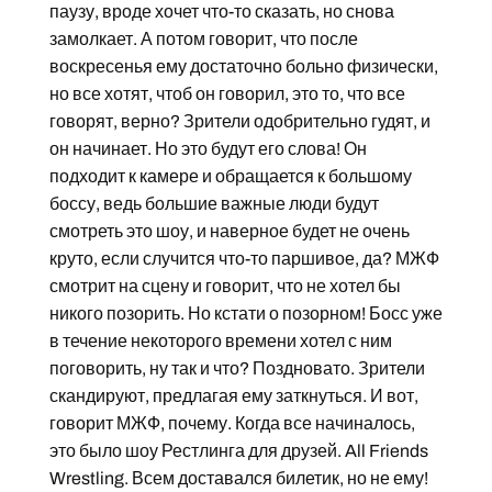
паузу, вроде хочет что-то сказать, но снова
замолкает. А потом говорит, что после
воскресенья ему достаточно больно физически,
но все хотят, чтоб он говорил, это то, что все
говорят, верно? Зрители одобрительно гудят, и
он начинает. Но это будут его слова! Он
подходит к камере и обращается к большому
боссу, ведь большие важные люди будут
смотреть это шоу, и наверное будет не очень
круто, если случится что-то паршивое, да? МЖФ
смотрит на сцену и говорит, что не хотел бы
никого позорить. Но кстати о позорном! Босс уже
в течение некоторого времени хотел с ним
поговорить, ну так и что? Поздновато. Зрители
скандируют, предлагая ему заткнуться. И вот,
говорит МЖФ, почему. Когда все начиналось,
это было шоу Рестлинга для друзей. All Friends
Wrestling. Всем доставался билетик, но не ему!