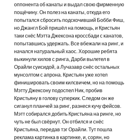
оппонента об канаты и выдал свою фирменную
пощёчину. Он полез на канаты, откуда его
попытался сбросить подскочивший Бобби Фиш,
но Джангл Бой пришёл на помощь, и Кристьян
таки снёс Мэтта Джексона кроссбади с канатов,
попытавшись удержать. Все вбежали на ринг, и
начался натуральный хаос. Хорошие ребята
выкинули хилов с ринга, Дарби вылетел в
Орайли суисидой, а Лучазавр снёс остальных
мунсолтом с апрона. Кристьян уже хотел
финишировать своим килсвичем, но на помощь
Мэтту Джексону подоспел Ник, пробив
Кристьяну в голову суперкик. Следом он же
сиганул планчей за ринг, разнеся кучу фейсов.
Мэтт собирался добить Кристьяна на ринге, но
чуть не был свёрнут. Он отбился и снёс
Кристьяна, передав тэг Орайли. Тут пошла
реклама картинка в картинке, и, сорян, но