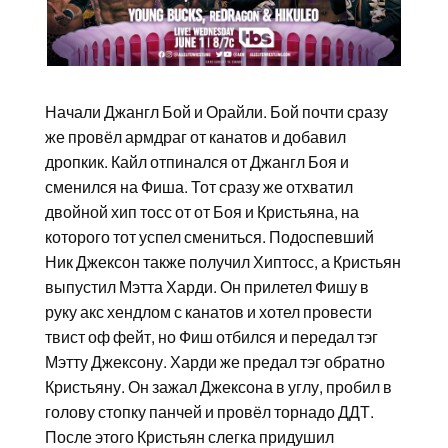
Начали Джангл Бой и Орайли. Бой почти сразу
же провёл армдраг от канатов и добавил
дропкик. Кайл отпинался от Джангл Боя и
сменился на Фиша. Тот сразу же отхватил
двойной хип тосс от от Боя и Кристьяна, на
которого тот успел смениться. Подоспевший
Ник Джексон также получил Хиптосс, а Кристьян
выпустил Мэтта Харди. Он прилетел Фишу в
руку акс хендлом с канатов и хотел провести
твист оф фейт, но Фиш отбился и передал тэг
Мэтту Джексону. Харди же предал тэг обратно
Кристьяну. Он зажал Джексона в углу, пробил в
голову стопку панчей и провёл торнадо ДДТ.
После этого Кристьян слегка придушил