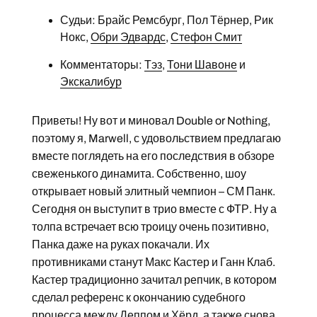
Судьи: Брайс Ремсбург, Пол Тёрнер, Рик
Нокс,
Обри Эдвардс
,
Стефон Смит
Комментаторы:
Тэз
,
Тони Шавоне
и
Экскалибур
Приветы! Ну вот и миновал Double or Nothing,
поэтому я, Marwell, с удовольствием предлагаю
вместе поглядеть на его последствия в обзоре
свеженького динамита. Собственно, шоу
открывает новый элитный чемпион – СМ Панк.
Сегодня он выступит в трио вместе с ФТР. Ну а
толпа встречает всю троицу очень позитивно,
Панка даже на руках покачали. Их
противниками станут Макс Кастер и Ганн Клаб.
Кастер традиционно зачитал репчик, в котором
сделал референс к окончанию судебного
процесса между Деппом и Хёрд, а также снова