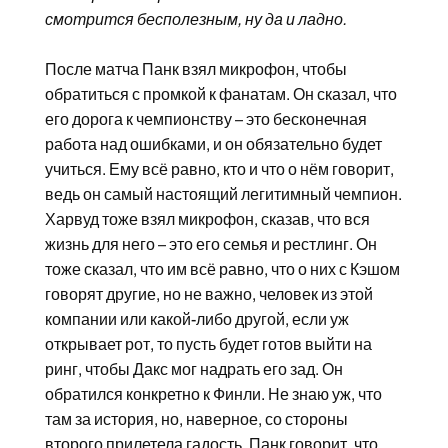
смотрится бесполезным, ну да и ладно.
После матча Панк взял микрофон, чтобы
обратиться с промкой к фанатам. Он сказал, что
его дорога к чемпионству – это бесконечная
работа над ошибками, и он обязательно будет
учиться. Ему всё равно, кто и что о нём говорит,
ведь он самый настоящий легитимный чемпион.
Харвуд тоже взял микрофон, сказав, что вся
жизнь для него – это его семья и рестлинг. Он
тоже сказал, что им всё равно, что о них с Кэшом
говорят другие, но не важно, человек из этой
компании или какой-либо другой, если уж
открывает рот, то пусть будет готов выйти на
ринг, чтобы Дакс мог надрать его зад. Он
обратился конкретно к Финли. Не знаю уж, что
там за история, но, наверное, со стороны
второго прилетела гадость. Панк говорит, что