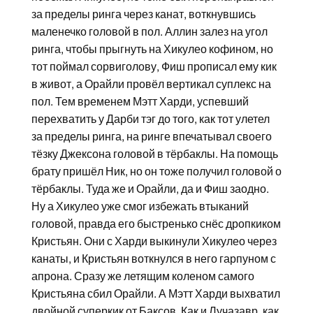
за пределы ринга через канат, воткнувшись
маленечко головой в пол. Аллин залез на угол
ринга, чтобы прыгнуть на Хикулео кофином, но
тот поймал сорвиголову, Фиш прописал ему кик
в живот, а Орайли провёл вертикал суплекс на
пол. Тем временем Мэтт Харди, успевший
перехватить у Дарби тэг до того, как тот улетел
за пределы ринга, на ринге впечатывал своего
тёзку Джексона головой в тёрбаклы. На помощь
брату пришёл Ник, но он тоже получил головой о
тёрбаклы. Туда же и Орайли, да и Фиш заодно.
Ну а Хикулео уже смог избежать втыканий
головой, правда его быстренько снёс дропкиком
Кристьян. Они с Харди выкинули Хикулео через
канаты, и Кристьян воткнулся в него гарпуном с
апрона. Сразу же летящим коленом самого
Кристьяна сбил Орайли. А Мэтт Харди выхватил
двойной суперкик от Баксов. Как и Лучазавр, как