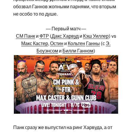
обозвал Ганнов жопными парнями, что вторым
не особо то по душе.
— Первый матч —
СМ Панк
и
ФТР
(
Дакс Харвуд
и
Кэш Уиллер
) vs
Макс Кастер
,
Остин
и
Кольтен
Ганны
(с
Э.
Боуэнсом
и
Билли Ганном
)
Панк сразу же выпустил на ринг Харвуда, а от