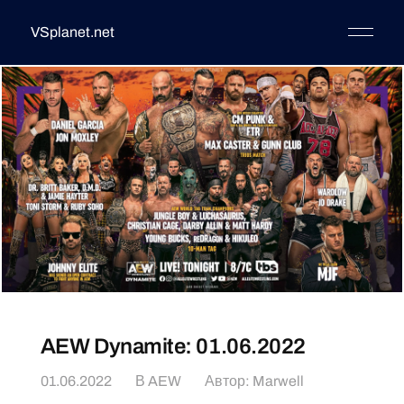
VSplanet.net
AEW Dynamite: 01.06.2022
01.06.2022
В
AEW
Автор:
Marwell