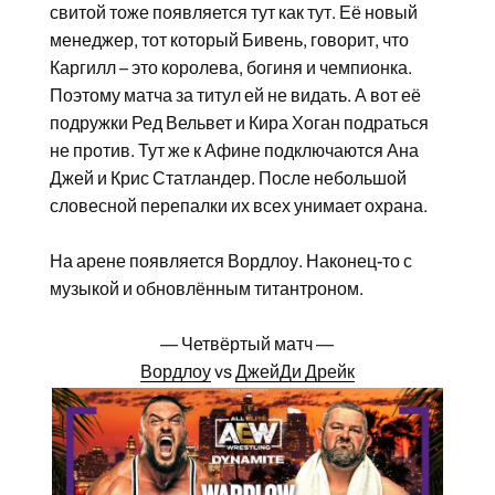
свитой тоже появляется тут как тут. Её новый
менеджер, тот который Бивень, говорит, что
Каргилл – это королева, богиня и чемпионка.
Поэтому матча за титул ей не видать. А вот её
подружки Ред Вельвет и Кира Хоган подраться
не против. Тут же к Афине подключаются Ана
Джей и Крис Статландер. После небольшой
словесной перепалки их всех унимает охрана.
На арене появляется Вордлоу. Наконец-то с
музыкой и обновлённым титантроном.
— Четвёртый матч —
Вордлоу
vs
ДжейДи Дрейк