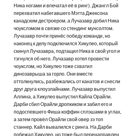
Ника ногами и впечатал её в ринг). Джангл Бой
перехватил набегавшего Мэтта Джексона
канадским дестроером, а Лучазавр добил Ника
чоукслэмом в связке со стендинг мунсолтом.
Лучазавр почти принёс победу команде, но
наконец к делу подключился Хикулео, который
скинул Лучазавра, подтащил Ника в свой угол и
тэгнулся об него. Лучазавр хотел провести
чоукслэм, но Хикулео тоже схватил
динозаврыша за горло. Они вместе
оттолкнулись, разбежались от канатов и снесли
друг друга клоузлайнами. Лучазавр выпустил
Аллина, а Хикулео выпустил Кайла Орайли.
Дарби сбил Орайли дропкиком и забил его и
подоспевшего Фиша коффин сплэшами в углах,
а затем провёл Орайли свой овер зэ топ
станнер. Кайл вывалился с ринга. На Дарби
побежал Хикулео, но тоже был перенаправлен