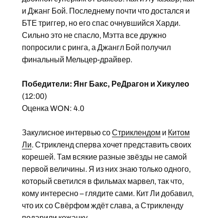
и Джанг Бой. Последнему почти что достался и
БТЕ триггер, но его спас очнувшийся Харди.
Сильно это не спасло, Мэтта все дружно
попросили с ринга, а Джангл Бой получил
финальный Мельцер-драйвер.
Победители: Янг Бакс, РеДрагон и Хикулео
(12:00)
Оценка WON: 4.0
Закулисное интервью со
Стриклендом
и
Китом
Ли
. Стрикленд сперва хочет представить своих
корешей. Там всякие разные звёзды не самой
первой величины. Я из них знаю только одного,
который светился в фильмах марвел, так что,
кому интересно – глядите сами. Кит Ли добавил,
что их со Свёрфом ждёт слава, а Стрикленду
подарили кожанку.