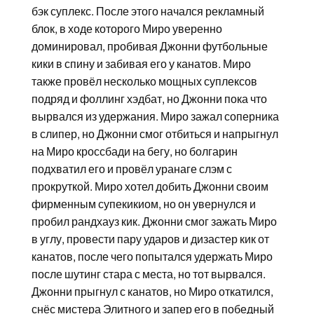
бэк суплекс. После этого начался рекламный
блок, в ходе которого Миро уверенно
доминировал, пробивая Джонни футбольные
кики в спину и забивая его у канатов. Миро
также провёл несколько мощных суплексов
подряд и фоллинг хэдбат, но Джонни пока что
вырвался из удержания. Миро зажал соперника
в слипер, но Джонни смог отбиться и напрыгнул
на Миро кроссбади на бегу, но болгарин
подхватил его и провёл уранаге слэм с
прокруткой. Миро хотел добить Джонни своим
фирменным супекикиом, но он увернулся и
пробил рандхауз кик. Джонни смог зажать Миро
в углу, провести пару ударов и дизастер кик от
канатов, после чего попытался удержать Миро
после шутинг стара с места, но тот вырвался.
Джонни прыгнул с канатов, но Миро откатился,
снёс мистера Элитного и запер его в победный