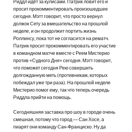
Риддл идёт за кулисами. Патрик ловит его и
просит прокомментировать произошедшее
сегодня. Мэтт говорит, что просто вернул
должок Сету за вмешательство на прошлой
неделе, и он продолжит портить жизнь
Роллинсу, пока тот не согласится на рематч.
Патрик просит прокомментировать его участие
в командном матче вместе с Реем Мистерио
против «Судного Дня» сегодня. Мэтт говорит,
что поможет сегодня Рею совершить
долгожданную меть (противникам, которых
побеждал уже три раза). На прошлой неделе
Мистерио помог ему, так что теперь очередь
Риддла прийти на помощь.
Сегодняшняя заставка про шоу в городе очень
смешная, потому что город — Сан Хосе, а
пиарят они команду Сан-Франциско. Ну да