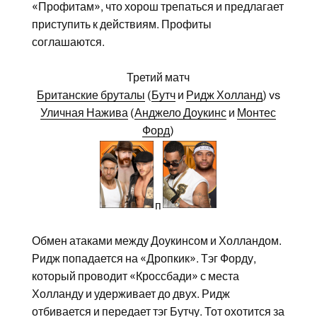
«Профитам», что хорош трепаться и предлагает
приступить к действиям. Профиты
соглашаются.
Третий матч
Британские бруталы
(
Бутч
и
Ридж Холланд
) vs
Уличная Нажива
(
Анджело Доукинс
и
Монтес
Форд
)
п
Обмен атаками между Доукинсом и Холландом.
Ридж попадается на «Дропкик». Тэг Форду,
который проводит «Кроссбади» с места
Холланду и удерживает до двух. Ридж
отбивается и передает тэг Бутчу. Тот охотится за