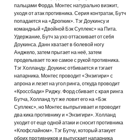
пальцами Форда. Монтес натурально визжит,
уходя от атак противника. Серия контратак, Бутч
попадается на «Дропкик». Тэг Доукинсу и
командный «Двойной Бэк Суплекс» на Пита.
Удержание, Бутч за ухо оттаскивает от себя
Доукинса. Данн хватает в болевой ногу
Анджело, затем прыгает на неё, затем
проделывает то же самое с рукой противника.
Тэг Холланду. Доукинс отбивается и тэгает
напарника. Монтес проводит «Энзигири» с
апрона и лезет на угол ринга, откуда проводит
«Кроссбади» Риджу. Форд сбивает с края ринга
Бутча, Холланд тут же ловит его на «Бэк
Суплекс», но Монтес выпрыгивает и проводит
два кика противнику и «Энзигири». Холланд
уходит от еще одной атаки и сносит противника
«Клофслайном». Тэг Бутчу, который атакует
обоих противников и выпускает напарника