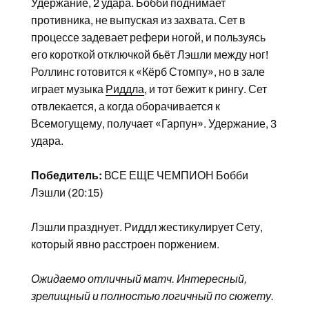
Удержание, 2 удара. Бобби поднимает
противника, не выпуская из захвата. Сет в
процессе задевает рефери ногой, и пользуясь
его короткой отключкой бьёт Лэшли между ног!
Роллинс готовится к «Кёрб Стомпу», но в зале
играет музыка
Риддла
, и тот бежит к рингу. Сет
отвлекается, а когда оборачивается к
Всемогущему, получает «Гарпун». Удержание, 3
удара.
Победитель:
ВСЕ ЕЩЕ ЧЕМПИОН Бобби
Лэшли (20:15)
Лэшли празднует. Риддл жестикулирует Сету,
который явно расстроен поржением.
Ожидаемо отличный матч. Интересный,
зрелищный и полностью логичный по сюжету.