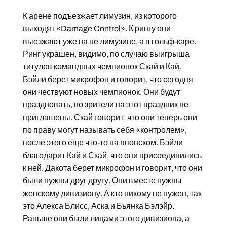
К арене подъезжает лимузин, из которого
выходят «
Damage Control
». К рингу они
выезжают уже на не лимузине, а в гольф-каре.
Ринг украшен, видимо, по случаю выигрыша
титулов командных чемпионок
Скай
и
Кай
.
Бэйли
берет микрофон и говорит, что сегодня
они чествуют новых чемпионок. Они будут
праздновать, но зрители на этот праздник не
приглашены. Скай говорит, что они теперь они
по праву могут называть себя «контролем»,
после этого еще что-то на японском. Бэйли
благодарит Кай и Скай, что они присоединились
к ней. Дакота берет микрофон и говорит, что они
были нужны друг другу. Они вместе нужны
женскому дивизиону. А кто никому не нужен, так
это Алекса Блисс, Аска и Бьянка Бэлэйр.
Раньше они были лицами этого дивизиона, а