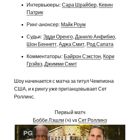
Интервьюеры:
Сара Шрайбер
,
Кевин
Патрик
Ринг-анонсер:
Майк Роум
Судьи:
Эдди Оренго
,
Данило Анфибио
,
Шон Беннетт
,
Аджа Смит
,
Род Сапата
Комментаторы:
Байрон Сэкстон
,
Кори
Грэйвз
,
Джимми Смит
Шоу начинается с матча за титул Чемпиона
США, и к рингу уже пританцовывает Сет
Роллинс.
Первый матч
Бобби Лэшли
(ч) vs
Сет Роллинз