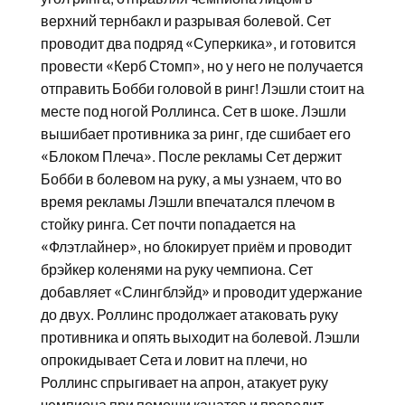
верхний тернбакл и разрывая болевой. Сет
проводит два подряд «Суперкика», и готовится
провести «Керб Стомп», но у него не получается
отправить Бобби головой в ринг! Лэшли стоит на
месте под ногой Роллинса. Сет в шоке. Лэшли
вышибает противника за ринг, где сшибает его
«Блоком Плеча». После рекламы Сет держит
Бобби в болевом на руку, а мы узнаем, что во
время рекламы Лэшли впечатался плечом в
стойку ринга. Сет почти попадается на
«Флэтлайнер», но блокирует приём и проводит
брэйкер коленями на руку чемпиона. Сет
добавляет «Слингблэйд» и проводит удержание
до двух. Роллинс продолжает атаковать руку
противника и опять выходит на болевой. Лэшли
опрокидывает Сета и ловит на плечи, но
Роллинс спрыгивает на апрон, атакует руку