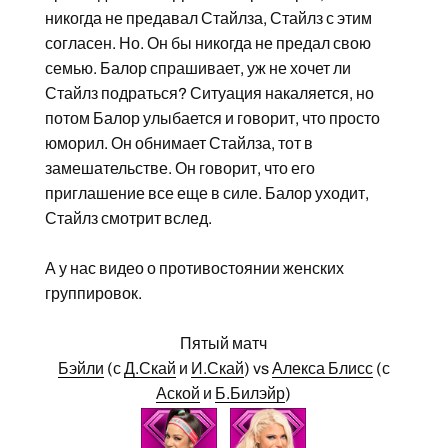
никогда не предавал Стайлза, Стайлз с этим
согласен. Но. Он бы никогда не предал свою
семью. Балор спрашивает, уж не хочет ли
Стайлз подраться? Ситуация накаляется, но
потом Балор улыбается и говорит, что просто
юморил. Он обнимает Стайлза, тот в
замешательстве. Он говорит, что его
приглашение все еще в силе. Балор уходит,
Стайлз смотрит вслед.
А у нас видео о противостоянии женских
группировок.
Пятый матч
Бэйли
(с
Д.Скай
и
И.Скай
) vs
Алекса Блисс
(с
Аской
и
Б.Билэйр
)