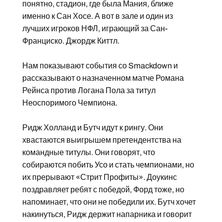
понятно, стадион, где была Мания, ближе
именно к Сан Хосе. А вот в зале и один из
лучших игроков НФЛ, играющий за Сан-
Франциско. Джордж Киттл.
Нам показывают события со Smackdown и
рассказывают о назначенном матче Романа
Рейнса против Логана Пола за титул
Неоспоримого Чемпиона.
Ридж Холланд и Бутч идут к рингу. Они
хвастаются выигрышем претендентства на
командные титулы. Они говорят, что
собираются побить Усо и стать чемпионами, но
их прерывают «Стрит Профиты». Доукинс
поздравляет ребят с победой, Форд тоже, но
напоминает, что они не победили их. Бутч хочет
накинуться, Ридж держит напарника и говорит