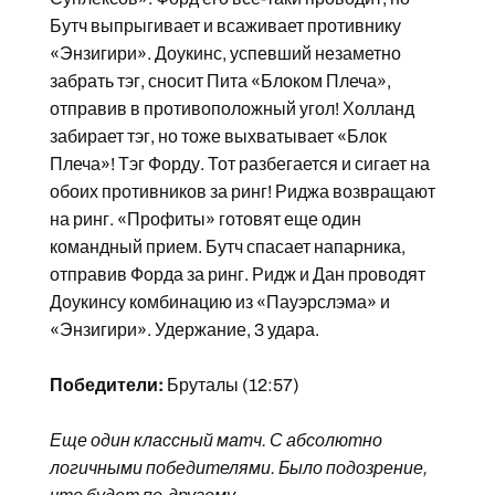
Бутч выпрыгивает и всаживает противнику
«Энзигири». Доукинс, успевший незаметно
забрать тэг, сносит Пита «Блоком Плеча»,
отправив в противоположный угол! Холланд
забирает тэг, но тоже выхватывает «Блок
Плеча»! Тэг Форду. Тот разбегается и сигает на
обоих противников за ринг! Риджа возвращают
на ринг. «Профиты» готовят еще один
командный прием. Бутч спасает напарника,
отправив Форда за ринг. Ридж и Дан проводят
Доукинсу комбинацию из «Пауэрслэма» и
«Энзигири». Удержание, 3 удара.
Победители:
Бруталы (12:57)
Еще один классный матч. С абсолютно
логичными победителями. Было подозрение,