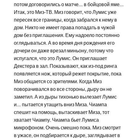
потом договорились о матче… в бойцовой яме…
Итак, это Миз-ТВ. Миз говорит, что Лумис уже
пересек все границы, когда забрался к нему в
дом. Никто не имеет права попадать в чужой
дом без приглашения. Ему надоело постоянно
оглядываться. А во время дня рождения его
дочери он даже врезал миньону, потому что
испугался, что это Лумис. Он приглашает
Декстера в зал. Показывают, как из-под ринга
появляется нож, который режет покрытие, пока
Миз общается со зрителями. Когда Миз
поворачивался во все стороны, дыру он не
заметил. А из дыры тихонько вылезает Лумис
и… пытается утащить вниз Миза. Чиампа
спешит на помощь, вытаскивает Миза, тот
хватает Чиампу. Чиампа бьет Лумиса
микрофоном. Очень смешно пока. Миз смотрит
в ужасе, он подбирается к дыре, заглядывает в