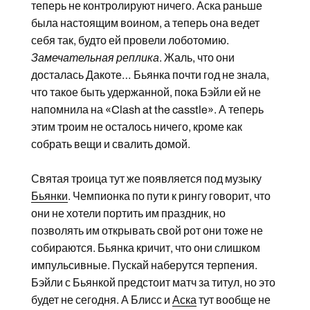
теперь не контролируют ничего. Аска раньше
была настоящим воином, а теперь она ведет
себя так, будто ей провели лоботомию.
Замечательная реплика
. Жаль, что они
досталась Дакоте… Бьянка почти год не знала,
что такое быть удержанной, пока Бэйли ей не
напомнила на «Clash at the casstle». А теперь
этим троим не осталось ничего, кроме как
собрать вещи и свалить домой.
Святая троица тут же появляется под музыку
Бьянки
. Чемпионка по пути к рингу говорит, что
они не хотели портить им праздник, но
позволять им открывать свой рот они тоже не
собираются. Бьянка кричит, что они слишком
импульсивные. Пускай наберутся терпения.
Бэйли с Бьянкой предстоит матч за титул, но это
будет не сегодня. А Блисс и
Аска
тут вообще не