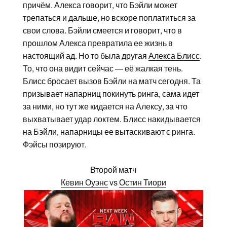
причём. Алекса говорит, что Бэйли может
трепаться и дальше, но вскоре поплатиться за
свои слова. Бэйли смеется и говорит, что в
прошлом Алекса превратила ее жизнь в
настоящий ад. Но то была другая
Алекса Блисс
.
То, что она видит сейчас — её жалкая тень.
Блисс бросает вызов Бэйли на матч сегодня. Та
призывает напарниц покинуть ринга, сама идет
за ними, но тут же кидается на Алексу, за что
выхватывает удар локтем. Блисс накидывается
на Бэйли, напарницы ее вытаскивают с ринга.
Фэйсы позируют.
Второй матч
Кевин Оуэнс
vs
Остин Тиори