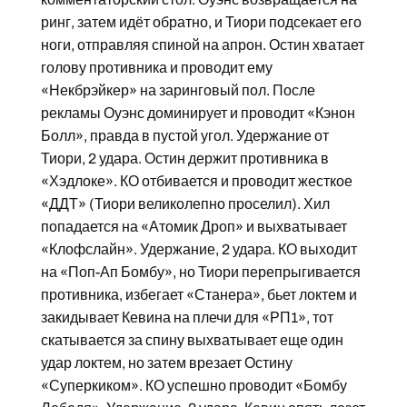
ринг, затем идёт обратно, и Тиори подсекает его
ноги, отправляя спиной на апрон. Остин хватает
голову противника и проводит ему
«Некбрэйкер» на заринговый пол. После
рекламы Оуэнс доминирует и проводит «Кэнон
Болл», правда в пустой угол. Удержание от
Тиори, 2 удара. Остин держит противника в
«Хэдлоке». КО отбивается и проводит жесткое
«ДДТ» (Тиори великолепно проселил). Хил
попадается на «Атомик Дроп» и выхватывает
«Клофслайн». Удержание, 2 удара. КО выходит
на «Поп-Ап Бомбу», но Тиори перепрыгивается
противника, избегает «Станера», бьет локтем и
закидывает Кевина на плечи для «РП1», тот
скатывается за спину выхватывает еще один
удар локтем, но затем врезает Остину
«Суперкиком». КО успешно проводит «Бомбу