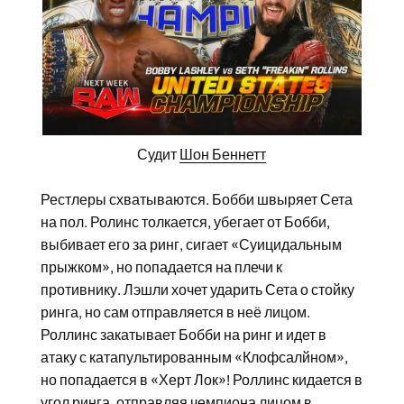
Судит
Шон Беннетт
Рестлеры схватываются. Бобби швыряет Сета
на пол. Ролинс толкается, убегает от Бобби,
выбивает его за ринг, сигает «Суицидальным
прыжком», но попадается на плечи к
противнику. Лэшли хочет ударить Сета о стойку
ринга, но сам отправляется в неё лицом.
Роллинс закатывает Бобби на ринг и идет в
атаку с катапультированным «Клофсалйном»,
но попадается в «Херт Лок»! Роллинс кидается в
угол ринга, отправляя чемпиона лицом в