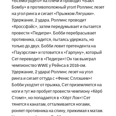
«Всемогущего» на плечи и проводит «Бакл
Бомбу» в противоположный угол! Роллинс лезет
на угол ринга и сигает «Прыжком Лягушки».
Удержание, 2 удара. Роллинс проводит
«Кроссфэйс», затем передумывает и пытается
провести «Педигри». Бобби перебрасывает
противника, садится, пытаясь удержать, но
только до двух. Бобби ловит претендента на
«Пауэрслэм» и готовится к «Гарпуну», который
Сет переводит в «Педигри»! Он так выиграл
чемпионство WWE у Рейнса в 2016-ом.
Удержание, 2 удара! Роллинс лезет на угол
ринга и сигает оттуда с «Фенкс Сплэшем»!
Бобби уходтит от прыжка, Сет приземляется на
ноги и тут же пробует провести чемпиону «Кёрб
Стомп», но попадается в «Хёрт Лок»! Сет
тянется к канатам, отталкивается ногами,
роняет противника на спину, прижимая к матам.