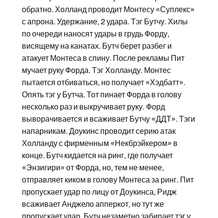
обратно. Холланд проводит Монтесу «Суплекс»
с апрона. Удержание, 2 удара. Тэг Бутчу. Хилы
по очереди наносят удары в грудь Форду,
висящему на канатах. Бутч берет разбег и
атакует Монтеса в спину. После рекламы Пит
мучает руку Форда. Тэг Холланду. Монтес
пытается отбиваться, но получает «Хэдбатт».
Опять тэг у Бутча. Тот пинает Форда в голову
несколько раз и выкручивает руку. Форд
выворачивается и всаживает Бутчу «ДДТ». Тэги
напарникам. Доукинс проводит серию атак
Холланду с фирменным «Некбрэйкером» в
конце. Бутч кидается на ринг, где получает
«Энзигири» от Форда, но, тем не менее,
отправляет киком в голову Монтеса за ринг. Пит
пропускает удар по лицу от Доукинса, Ридж
всаживает Анджело апперкот, но тут же
пропускает удар. Бутч незаметно забирает тэг у