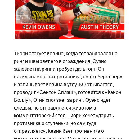
Тиори атакует Кевина, когда тот забирался на
ринг и швыряет его в ограждения. Оуэнс
залезает на ринг и требует дать гонг. Он
накидывается на противника, но тот берет верх
и запинывает Кевина в углу. КО отбивается,
проводит «Сентон Сплэш», готовится к «Кэнон
Боллу», Отин сползает за ринг. Оуэнс идет
следом, но отправляется животом в
комментаторский стол. Тиори хочет ударить
противника о ступеньки, но сам туда
отправляется. Кевин бьет противника о
комментаторский стол. Оуэнс возвращается на