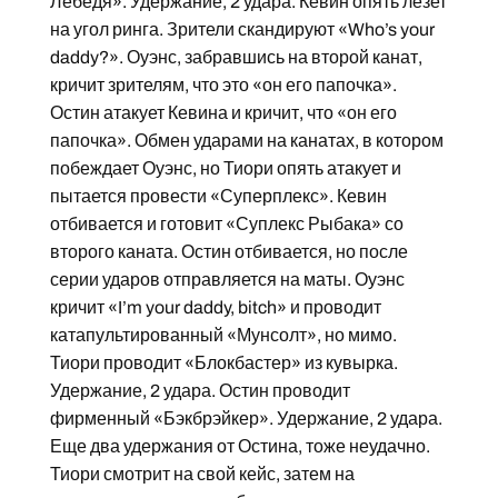
Лебедя». Удержание, 2 удара. Кевин опять лезет
на угол ринга. Зрители скандируют «Who’s your
daddy?». Оуэнс, забравшись на второй канат,
кричит зрителям, что это «он его папочка».
Остин атакует Кевина и кричит, что «он его
папочка». Обмен ударами на канатах, в котором
побеждает Оуэнс, но Тиори опять атакует и
пытается провести «Суперплекс». Кевин
отбивается и готовит «Суплекс Рыбака» со
второго каната. Остин отбивается, но после
серии ударов отправляется на маты. Оуэнс
кричит «I’m your daddy, bitch» и проводит
катапультированный «Мунсолт», но мимо.
Тиори проводит «Блокбастер» из кувырка.
Удержание, 2 удара. Остин проводит
фирменный «Бэкбрэйкер». Удержание, 2 удара.
Еще два удержания от Остина, тоже неудачно.
Тиори смотрит на свой кейс, затем на