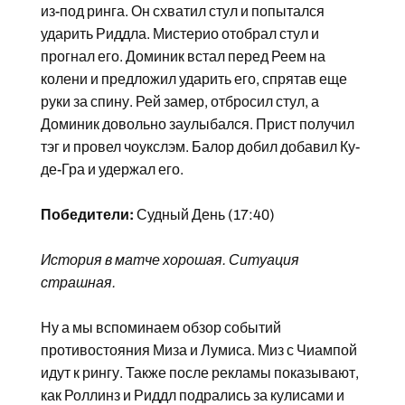
из-под ринга. Он схватил стул и попытался
ударить Риддла. Мистерио отобрал стул и
прогнал его. Доминик встал перед Реем на
колени и предложил ударить его, спрятав еще
руки за спину. Рей замер, отбросил стул, а
Доминик довольно заулыбался. Прист получил
тэг и провел чоукслэм. Балор добил добавил Ку-
де-Гра и удержал его.
Победители:
Судный День (17:40)
История в матче хорошая. Ситуация
страшная.
Ну а мы вспоминаем обзор событий
противостояния Миза и Лумиса. Миз с Чиампой
идут к рингу. Также после рекламы показывают,
как Роллинз и Риддл подрались за кулисами и