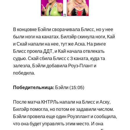
п
В концовке Бэйли сворачивала Блисс, но у нее
были ноги на канатах. Билэйр скинула ноги, Кай
и Скай напали на нее, тут же Аска. На ринге
Блисс проела ДДТ, и Кай начала отвлекать
судью. Скай сбила Блисс с 3 каната, куда та
залезла, Бэйли добавила Роуз-Плант и
победила.
Победительница:
Бэйли (15:05)
После матча КНТРЛь напали на Блисс и Аску,
Билэйр помогла, но потом ее задавили числом.
Бэйли провела еще один Роузплант и сообщила,
что она будет управлять этим место. И она