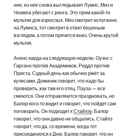
нее, из нее снова выглядывает Лумис, Миз и
Чиампа убегают с ринга. Это прям какой-то
мультик для взрослых. Миз смотрит испуганно
на Лумиса, тот смотрит в ответ бешеным
взглядом, а потом прячется вниз. Очень крутой
мультик.
Анонс карда на следующую неделю. Оуэнс с
Гаргано против Академиков, Риддл против
Приста. Судный день как обычно ржёт за
кулисами. Доминик говорит, что надо бы
проверить, как там его отец. Пауза — все
смеются. Они отправляются праздновать, но
Балор кого-то видит и говорит, что пойдет сам
поговорить. Он подходит к
Стайлзу
. Балор
говорит, что они давно не общались. Стайлз
говорит, что да, со времени, когда тот
присоединился к Дню. Балор говорит, что он