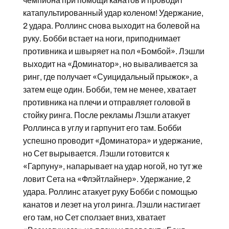
чемпиона при помощи канатов и проводит
катапультированный удар коленом! Удержание,
2 удара. Роллинс снова выходит на болевой на
руку. Бобби встает на ноги, приподнимает
противника и швыряет на пол «Бомбой». Лэшли
выходит на «Доминатор», но вываливается за
ринг, где получает «Суицидальный прыжок», а
затем еще один. Бобби, тем не менее, хватает
противника на плечи и отправляет головой в
стойку ринга. После рекламы Лэшли атакует
Роллинса в углу и гарпунит его там. Бобби
успешно проводит «Доминатора» и удержание,
но Сет вырывается. Лэшли готовится к
«Гарпуну», напарывает на удар ногой, но тут же
ловит Сета на «Флэйтлайнер». Удержание, 2
удара. Роллинс атакует руку Бобби с помощью
канатов и лезет на угол ринга. Лэшли настигает
его там, но Сет сползает вниз, хватает