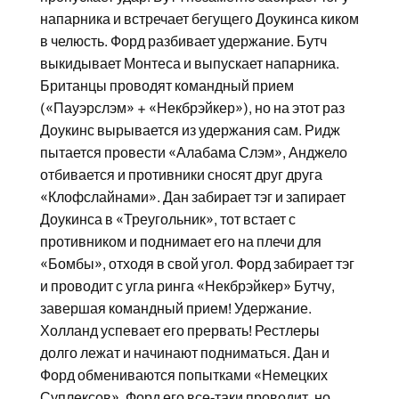
напарника и встречает бегущего Доукинса киком
в челюсть. Форд разбивает удержание. Бутч
выкидывает Монтеса и выпускает напарника.
Британцы проводят командный прием
(«Пауэрслэм» + «Некбрэйкер»), но на этот раз
Доукинс вырывается из удержания сам. Ридж
пытается провести «Алабама Слэм», Анджело
отбивается и противники сносят друг друга
«Клофслайнами». Дан забирает тэг и запирает
Доукинса в «Треугольник», тот встает с
противником и поднимает его на плечи для
«Бомбы», отходя в свой угол. Форд забирает тэг
и проводит с угла ринга «Некбрэйкер» Бутчу,
завершая командный прием! Удержание.
Холланд успевает его прервать! Рестлеры
долго лежат и начинают подниматься. Дан и
Форд обмениваются попытками «Немецких
Суплексов». Форд его все-таки проводит, но