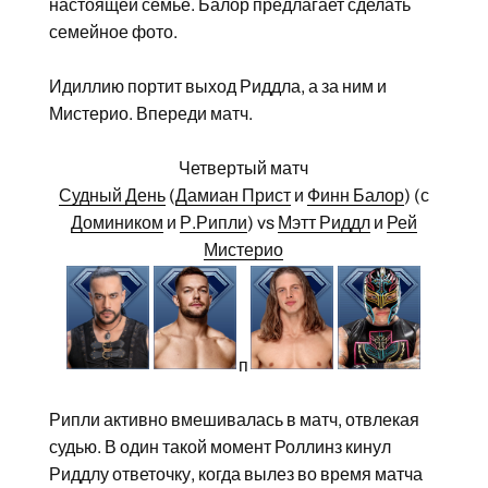
настоящей семье. Балор предлагает сделать
семейное фото.
Идиллию портит выход Риддла, а за ним и
Мистерио. Впереди матч.
Четвертый матч
Судный День
(
Дамиан Прист
и
Финн Балор
) (с
Домиником
и
Р.Рипли
) vs
Мэтт Риддл
и
Рей
Мистерио
п
Рипли активно вмешивалась в матч, отвлекая
судью. В один такой момент Роллинз кинул
Риддлу ответочку, когда вылез во время матча