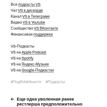
Все
подкасты VS
Чат
VS в дискорде
Канал
VS в Телеграме
Видео
VS в Youtube
Сообщество
VS ВКонтакте
Финансовая
поддержка
VS-Подкасты
VS на
Apple Podcast
VS на
Spotify
VS на
Яндекс-Музыке
VS на
Google-Подкастах
#
ПодRAWбности
#
Подкасты
Еще одна уволенная ранее
рестлерша предположительно