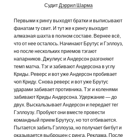
Судит
Дэррил Шарма
Первыми к рингу выходят братки и выписывают
фанатам ту свит. И тут же к рингу выходит
алмазная шахта в полном составе. Вернее всё,
что от нее осталось. Начинают Брутус и Гэллоуз,
но после нескольких приемов тэгают
напарников. Джулиус и Андерсон разгоняют
темп матча. Тэг и забивают Андерсона в углу
Криды. Реверс и вот уже Андерсон пробивает
чоп Криду. Снова реверс и вот уже Брутус
ударами забивает противника. Тэг и коленями
забивают Криды Андерсона. Удержание — до
двух. Выскальзывает Андерсон и передает тег
Гэллоузу. Пробуют они вместе провести
командный прием Брутусу, но тот отбивается.
Пытается забить Гэллоуза, но получает бигбут и
оказывается выброшен с ринга. Реклама. После