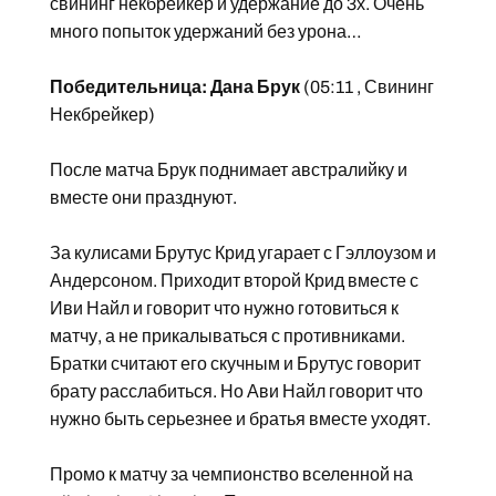
свининг некбрейкер и удержание до 3х. Очень
много попыток удержаний без урона…
Победительница: Дана Брук
(05:11 , Свининг
Некбрейкер)
После матча Брук поднимает австралийку и
вместе они празднуют.
За кулисами Брутус Крид угарает с Гэллоузом и
Андерсоном. Приходит второй Крид вместе с
Иви Найл и говорит что нужно готовиться к
матчу, а не прикалываться с противниками.
Братки считают его скучным и Брутус говорит
брату расслабиться. Но Ави Найл говорит что
нужно быть серьезнее и братья вместе уходят.
Промо к матчу за чемпионство вселенной на