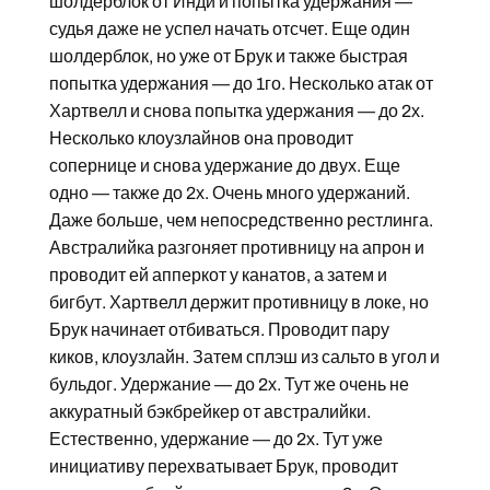
шолдерблок от Инди и попытка удержания —
судья даже не успел начать отсчет. Еще один
шолдерблок, но уже от Брук и также быстрая
попытка удержания — до 1го. Несколько атак от
Хартвелл и снова попытка удержания — до 2х.
Несколько клоузлайнов она проводит
сопернице и снова удержание до двух. Еще
одно — также до 2х. Очень много удержаний.
Даже больше, чем непосредственно рестлинга.
Австралийка разгоняет противницу на апрон и
проводит ей апперкот у канатов, а затем и
бигбут. Хартвелл держит противницу в локе, но
Брук начинает отбиваться. Проводит пару
киков, клоузлайн. Затем сплэш из сальто в угол и
бульдог. Удержание — до 2х. Тут же очень не
аккуратный бэкбрейкер от австралийки.
Естественно, удержание — до 2х. Тут уже
инициативу перехватывает Брук, проводит