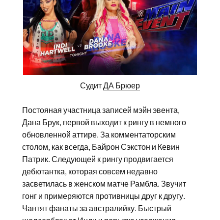
Судит
ДА Брюер
Постояная участница записей мэйн эвента,
Дана Брук, первой выходит к рингу в немного
обновленной аттире. За комментаторским
столом, как всегда, Байрон Сэкстон и Кевин
Патрик. Следующей к рингу продвигается
дебютантка, которая совсем недавно
засветилась в женском матче Рамбла. Звучит
гонг и примеряются противницы друг к другу.
Чантят фанаты за австралийку. Быстрый