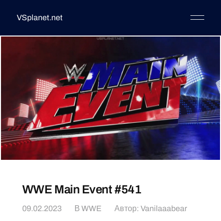
VSplanet.net
WWE Main Event #541
09.02.2023
В
WWE
Автор:
Vanilaaabear