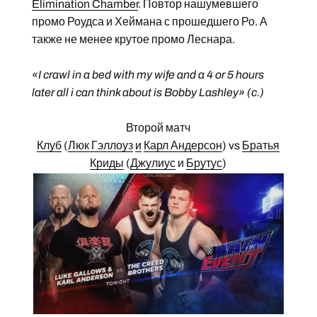
Elimination Chamber
. Повтор нашумевшего
промо Роудса и Хеймана с прошедшего Ро. А
также не менее крутое промо Леснара.
«I crawl in a bed with my wife and a 4 or 5 hours
later all i can think about is Bobby Lashley» (c.)
Второй матч
Клуб
(
Люк Гэллоуз
и
Карл Андерсон
) vs
Братья
Криды
(
Джулиус
и
Брутус
)