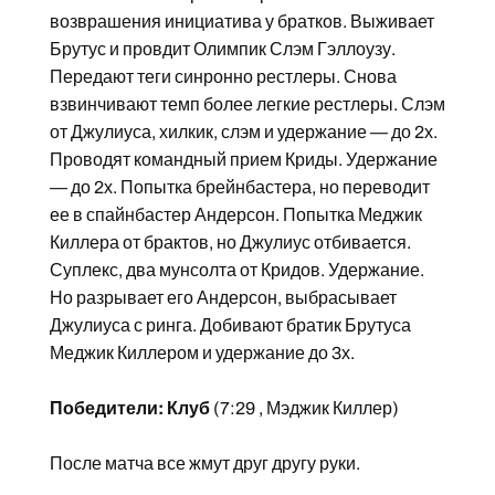
возврашения инициатива у братков. Выживает
Брутус и провдит Олимпик Слэм Гэллоузу.
Передают теги синронно рестлеры. Снова
взвинчивают темп более легкие рестлеры. Слэм
от Джулиуса, хилкик, слэм и удержание — до 2х.
Проводят командный прием Криды. Удержание
— до 2х. Попытка брейнбастера, но переводит
ее в спайнбастер Андерсон. Попытка Меджик
Киллера от брактов, но Джулиус отбивается.
Суплекс, два мунсолта от Кридов. Удержание.
Но разрывает его Андерсон, выбрасывает
Джулиуса с ринга. Добивают братик Брутуса
Меджик Киллером и удержание до 3х.
Победители: Клуб
(7:29 , Мэджик Киллер)
После матча все жмут друг другу руки.