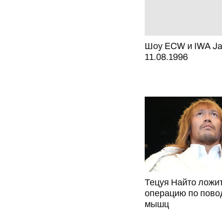
Шоу ECW и IWA J
11.08.1996
Тецуя Найто ложит
операцию по пово
мышц