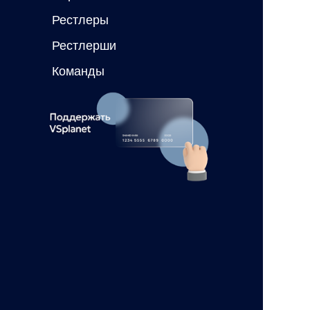
Рестлеры
Рестлерши
Команды