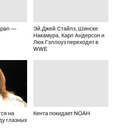
apan —
Эй.Джей.Стайлз, Шинске
Накамура, Карл Андерсон и
Люк Гэллоуз переходят в
WWE
ся на
Кента покидает NOAH
ду глазных