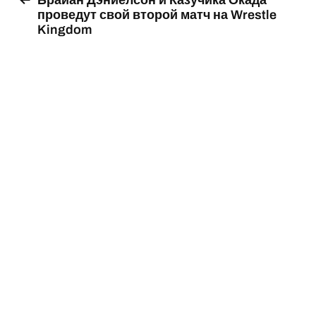
Брайан Дэниелсон и Казучика Окада
проведут свой второй матч на Wrestle
Kingdom