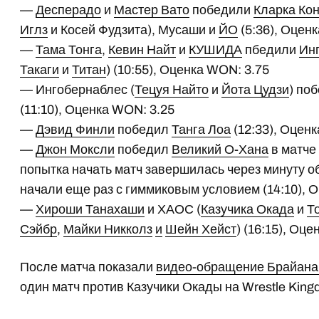
—
Десперадо
и
Мастер Вато
победили
Кларка Ко
Иглз
и Косей Фудзита), Мусаши и
ЙО
(5:36), Оцен
—
Тама Тонга
,
Кевин Найт
и
КУШИДА
пбедили
Ин
Такаги
и
Титан
) (10:55), Оценка WON: 3.75
— Ингобернаблес (
Тецуя Найто
и
Йота Цудзи
) по
(11:10), Оценка WON: 3.25
—
Дэвид Финли
победил
Танга Лоа
(12:33), Оцен
—
Джон Моксли
победил
Великий О-Хана
в матче
попытка начать матч завершилась через минуту о
начали еще раз с гиммиковым условием (14:10), 
—
Хироши Танахаши
и ХАОС (
Казучика Окада
и
Т
Сэйбр
,
Майки Никколз
и
Шейн Хейст
) (16:15), Оц
После матча показали
видео-обращение Брайана
один матч против Казучики Окады на Wrestle King