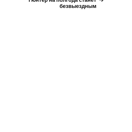
Гюнтер на полгода станет
безвыездным