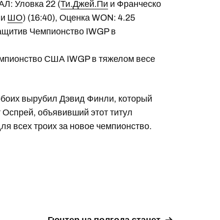
Л: Уловка 22 (
Ти.Джей.Пи
и Франческо
и
ШО
) (16:40), Оценка WON: 4.25
защитив Чемпионство IWGP в
емпионство США IWGP в тяжелом весе
 обоих вырубил Дэвид Финли, который
 Оспрей, объявивший этот титул
ля всех троих за новое чемпионство.