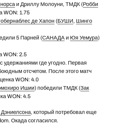
ннорса
и Дриллу Молоуни, ТМДК (
Робби
ка WON: 1.75
гобернаблес де Хапон
(
БУШИ
,
Шинго
бедили 5 Парней (
САНАДА
и
Юя Уемура
)
ка WON: 2.5
 с удержаниями где угодно. Первая
боюдным отсчетом. После этого матч
Оценка WON: 4.0
омохиро Ишии
) победили ТМДК (
Зак
енка WON: 4.5
 Дэниелсона
, который потребовал еще
dom. Окада согласился.