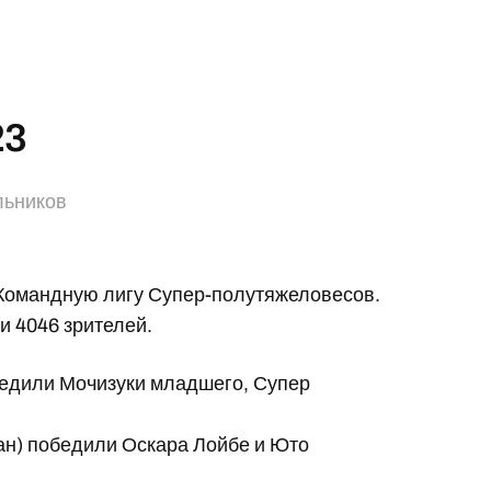
23
льников
 Командную лигу Супер-полутяжеловесов.
и 4046 зрителей.
едили Мочизуки младшего, Супер
н) победили Оскара Лойбе и Юто