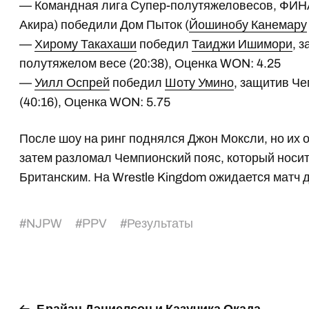
— Командная лига Супер-полутяжеловесов, ФИНА
Акира) победили Дом Пыток (
Йошинобу Канемару
—
Хирому Такахаши
победил
Таиджи Ишимори
, 
полутяжелом весе (20:38), Оценка WON: 4.25
—
Уилл Оспрей
победил
Шоту Умино
, защитив Ч
(40:16), Оценка WON: 5.75
После шоу на ринг поднялся Джон Моксли, но их
затем разломал Чемпионский пояс, который носит
Британским. На Wrestle Kingdom ожидается матч д
#
NJPW
#
PPV
#
Результаты