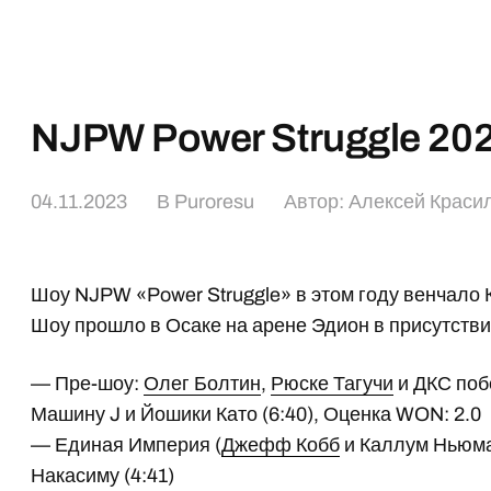
NJPW Power Struggle 20
04.11.2023
В
Puroresu
Автор:
Алексей Краси
Шоу NJPW «Power Struggle» в этом году венчало
Шоу прошло в Осаке на арене Эдион в присутстви
— Пре-шоу:
Олег Болтин
,
Рюске Тагучи
и ДКС поб
Машину J и Йошики Като (6:40), Оценка WON: 2.0
— Единая Империя (
Джефф Кобб
и Каллум Ньюма
Накасиму (4:41)