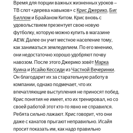
Время для порции важных жизненных уроков –
ТВ слот «дерева навыков» с
Крис Джерико
,
Биг
Биллом
и Брайаном Китом. Крис вновь с
удовольствием презентует свою новую
футболку, которую можно купить в магазине
AEW. Далее он учит местное население тому,
как заниматься земледелием. По его мнению,
они недостаточно хорошо удобряют почву
навозом. После этого Джерико зовёт
Марка
Куина
и
Исайю Кессиди
из
Частной Вечеринки
.
Он благодарит их за старательную работу в
компании, однако подмечает, что их
впечатляющие выступления не приносят побед.
Крис понятия не имеет, кто их тренировал, но со
своей работой этот кто-то явно не справился.
Ребята сильно лажают. Крис говорит, что они
даже с канатов прыгают неправильно. Исайя
просит показать им, как надо правильно