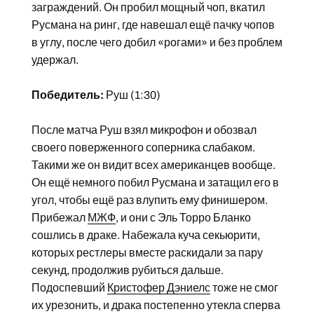
заграждений. Он пробил мощный чоп, вкатил
Русмана на ринг, где навешал ещё пачку чопов
в углу, после чего добил «рогами» и без проблем
удержал.
Победитель:
Руш (1:30)
После матча Руш взял микрофон и обозвал
своего поверженного соперника слабаком.
Такими же он видит всех американцев вообще.
Он ещё немного побил Русмана и затащил его в
угол, чтобы ещё раз влупить ему финишером.
Прибежал
МЖФ
, и они с Эль Торро Бланко
сошлись в драке. Набежала куча секьюрити,
которых рестлеры вместе раскидали за пару
секунд, продолжив рубиться дальше.
Подоспевший
Кристофер Дэниелс
тоже не смог
их урезонить, и драка постепенно утекла сперва