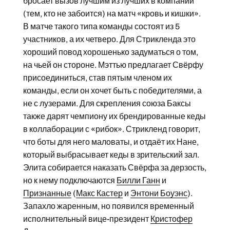
бросает вызов лучшим из лучших в компании
(тем, кто не забоится) на матч «кровь и кишки».
В матче такого типа команды состоят из 5
участников, а их четверо. Для Стрикленда это
хороший повод хорошенько задуматься о том,
на чьей он стороне. Мэттью предлагает Свёрфу
присоединиться, став пятым членом их
команды, если он хочет быть с победителями, а
не с лузерами. Для скрепления союза Баксы
также дарят чемпиону их брендированные кеды
в коллаборации с «рибок». Стрикленд говорит,
что боты для него маловаты, и отдаёт их Нане,
который выбрасывает кеды в зрительский зал.
Элита собирается наказать Свёрфа за дерзость,
но к нему подключаются
Билли Ганн
и
Признанные
(
Макс Кастер
и
Энтони Боуэнс
).
Запахло жаренным, но появился временный
исполнительный вице-президент
Кристофер