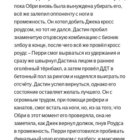
пока Обри вновь была вынуждена убирать его,
всё же залепил оппоненту с ноги в
промежность. Он хотел добить Джека кросс
роудсом, но тот не дался. Дастин пробил
знаменитую отцовскую комбинацию с бионик
элбоу в конце, после чего всё же провёл кросс
роудс – Перри смог вырваться из удержания и
сразу же швырнул Дастина лицом в раннее
оголённый тёрнбакл, а затем провёл ДДТ в
бетонный пол за рингом и надеялся выиграть по
отсчёту. Дастин успел вернуться, однако его
состояние оставляет желать лучшего. Он с
огромным трудом, при помощи рефери и
канатов, смог встать на ноги, но, из-за того, что
Обри в этот момент его проверяла, она не
заметила, как Джек вернул должок, пнув Роудса
в промежность. Перри приготовился пробивать
финальный удар коленом с разбегу, и максимум,