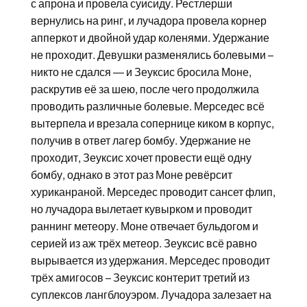
с апрона и провела суисиду. Рестлерши
вернулись на ринг, и лучадора провела корнер
апперкот и двойной удар коленями. Удержание
не проходит. Девушки разменялись болевыми –
никто не сдался — и Зеуксис бросила Моне,
раскрутив её за шею, после чего продолжила
проводить различные болевые. Мерседес всё
вытерпела и врезала сопернице киком в корпус,
получив в ответ лагер бомбу. Удержание не
проходит, Зеуксис хочет провести ещё одну
бомбу, однако в этот раз Моне ревёрсит
хуриканраной. Мерседес проводит сансет флип,
но лучадора вылетает кувырком и проводит
раннинг метеору. Моне отвечает бульдогом и
серией из аж трёх метеор. Зеуксис всё равно
вырывается из удержания. Мерседес проводит
трёх амигосов – Зеуксис контерит третий из
суплексов лангблоуэром. Лучадора залезает на