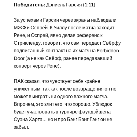
Победитель:
Дэниель Гарсия (1:11)
За успехами Гарсии через экраны наблюдали
МЖФ и Оспрей. К Уиллу после матча заходит
Рене, и Оспрей, явно делая референс к
Стрикленду, говорит, что сам передаст Свёрфу
подписанный контракт на их матч на Forbidden
Door (а не как Свёрф, ранее передававший
конверт через Рене).
ПАК
сказал, что чувствует себя крайне
униженным, так как после возвращения он не
может выиграть ни одного важного матча.
Впрочем, это злит его, что хорошо. Ублюдок
будет участвовать в турнире фаундэйшена
Оуэна Харта… но и про Бэнг Бэнг Гэнг он не
забыл.