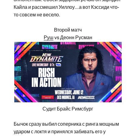
Кайла и рассмешил Уиллоу…а вот Кэссиди что-
то совсем не весело.
Второй матч
Руш
vs Деонн Русман
Судит Брайс Римсбург
Бычок сразу выбил соперника с ринга мощным
ударом с локтя и принялся забивать его у