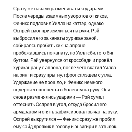
Сразу же начали размениваться ударами.
После череды взаимных уворотов от киков,
Феникс подловил Уилла на каттэр, однако
Оспрей смог приземлиться на руки. Рэй
выбросил его за канаты хуриканраной,
собираясь пробить кик на апроне,
пробежавшись по канату, но Уилл сбил его биг
буттом. Рэй увернулся от кроссбади и провёл
хуриканрану с апрона, после чего вкатил Уилла
на ринг и сразу прыгнул фрог сплэшем с угла.
Удержание не прошло, и Феникс немного
подержал оппонента в болевом на руку. Они
снова разменялись ударами — Рэй сумел
оттеснить Оспрея в угол, откуда бросил его
армдрагом и опять зафиксировал рычаг на руку.
Оспрей выкрутился — Феникс сразу же пробил
ему сайд дропкик в голову и энзигири в затылок.