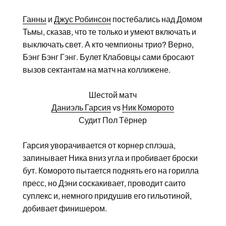
Ганны
и
Джус Робинсон
постебались над Домом
Тьмы, сказав, что те только и умеют включать и
выключать свет. А кто чемпионы трио? Верно,
Бэнг Бэнг Гэнг. Булет Клабовцы сами бросают
вызов сектантам на матч на коллижене.
Шестой матч
Даниэль Гарсия
vs
Ник Коморото
Судит Пол Тёрнер
Гарсия уворачивается от корнер сплэша,
запинывает Ника вниз угла и пробивает броски
бут. Коморото пытается поднять его на горилла
пресс, но Дэни соскакивает, проводит саито
суплекс и, немного придушив его гильотиной,
добивает финишером.