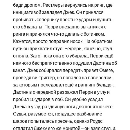
бади дропом. Рестлеры вернулись на ринг, где
инициативой завладел Джек. Он принялся
пробивать сопернику простые удары и душить
его об канаты. Перри внезапно выкатился с
ринга и принялся что-то делать с ботинком.
Кажется, просто поправил носок. На обратном
пути он прихватил стул. Рефери, конечно, стул
отняла. Зато, пока она его убирала, Перри ещё
немного беспрепятственно подушил Дастина об
канат. Джек собирался передать привет Омеге,
проведя ви-триггер, но попался на паверслэм,
за которым последовал ещё и раннинг бульдог.
Дастин в очередной раз зажал Перри в углу и
пробил 10 ударов в лоб. Он удобно усадил
Джека в углу, раздвинув ноги для понятно чего.
Судья, разумеется, грядущее разбивание
шаров попыталась пресечь, однако Роудс
отплатил Джеку его же монетой – он взял стул, и,