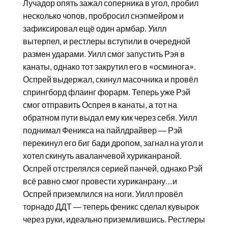
Лучадор опять зажал соперника в угол, пробил
несколько чопов, пробросил снэпмейром и
зафиксировал ещё один армбар. Уилл
вытерпел, и рестлеры вступили в очередной
размен ударами. Уилл смог запустить Рэя в
канаты, однако тот закрутил его в «осминога».
Оспрей выдержал, скинул масочника и провёл
спрингборд флаинг форарм. Теперь уже Рэй
смог отправить Оспрея в канаты, а тот на
обратном пути выдал ему кик через себя. Уилл
поднимал Феникса на пайлдрайвер — Рэй
перекинул его биг бади дропом, загнал на угол и
хотел скинуть аваланчевой хуриканраной.
Оспрей отстрелялся серией панчей, однако Рэй
всё равно смог провести хуриканрану…и
Оспрей приземлился на ноги. Уилл провёл
торнадо ДДТ — теперь феникс сделал кувырок
через руки, идеально приземлившись. Рестлеры