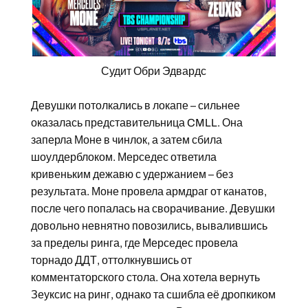
Судит Обри Эдвардс
Девушки потолкались в локапе – сильнее
оказалась представительница CMLL. Она
заперла Моне в чинлок, а затем сбила
шоулдерблоком. Мерседес ответила
кривеньким дежавю с удержанием – без
результата. Моне провела армдраг от канатов,
после чего попалась на сворачивание. Девушки
довольно невнятно повозились, вывалившись
за пределы ринга, где Мерседес провела
торнадо ДДТ, оттолкнувшись от
комментаторского стола. Она хотела вернуть
Зеуксис на ринг, однако та сшибла её дропкиком