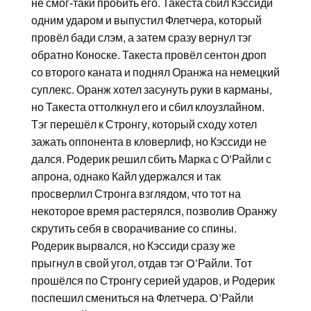
не смог-таки пробить его. Такеста сбил Кэссиди
одним ударом и выпустил Флетчера, который
провёл бади слэм, а затем сразу вернул тэг
обратно Коноске. Такеста провёл сентон дроп
со второго каната и поднял Оранжа на немецкий
суплекс. Оранж хотел засунуть руки в карманы,
но Такеста оттолкнул его и сбил клоузлайном.
Тэг перешёл к Стронгу, который сходу хотел
зажать оппонента в кловерлиф, но Кэссиди не
дался. Родерик решил сбить Марка с О’Райли с
апрона, однако Кайл удержался и так
просверлил Стронга взглядом, что тот на
некоторое время растерялся, позволив Оранжу
скрутить себя в сворачивание со спины.
Родерик вырвался, но Кэссиди сразу же
прыгнул в свой угол, отдав тэг O’Райли. Тот
прошёлся по Стронгу серией ударов, и Родерик
поспешил смениться на Флетчера. O’Райли