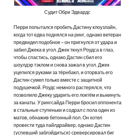
Судит Обри Эдвардс
Перри попытался пробить Дастину клоузлайн,
когда тот едва поднялся на ринг, однако ветеран
предвидел подобное – он пригнулся от удара и
забил Джека в угол. Джек ткнул Роудса в глаз,
чтобы спастись, однако Дастин сбил его
шоулдэр тэклом и снова зажал в угол. Джек
уцепился руками за тёрнбакл, и оторвать его
Дастин сумел только вместе с защитной
подушечкой. Роудс немного растерялся, что
позволило Джеку ударить его локтём и выкинуть
за канаты. У рингсайда Перри бросил оппонента
в стальные ступеньки и содрал с пола один из
матов, обнажив бетонный пол. Он хотел
провести туда пайлдрайвер, однако Дастин
(успевший заблэйдиться) среверсировал биг