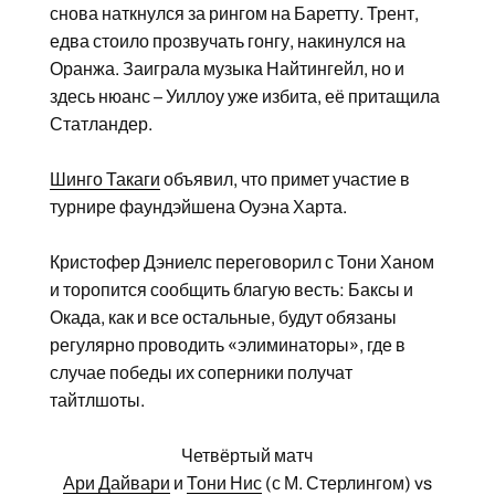
снова наткнулся за рингом на Баретту. Трент,
едва стоило прозвучать гонгу, накинулся на
Оранжа. Заиграла музыка Найтингейл, но и
здесь нюанс – Уиллоу уже избита, её притащила
Статландер.
Шинго Такаги
объявил, что примет участие в
турнире фаундэйшена Оуэна Харта.
Кристофер Дэниелс переговорил с Тони Ханом
и торопится сообщить благую весть: Баксы и
Окада, как и все остальные, будут обязаны
регулярно проводить «элиминаторы», где в
случае победы их соперники получат
тайтлшоты.
Четвёртый матч
Ари Дайвари
и
Тони Нис
(с М. Стерлингом) vs