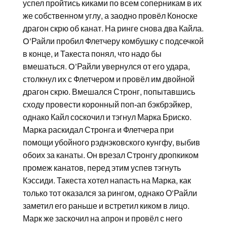
успел пройтись киками по всем соперникам в их
же собственном углу, а заодно провёл Коноске
драгон скрю об канат. На ринге снова два Кайла.
O’Райли пробил Флетчеру комбушку с подсечкой
в конце, и Такеста понял, что надо бы
вмешаться. O’Райли увернулся от его удара,
столкнул их с Флетчером и провёл им двойной
драгон скрю. Вмешался Стронг, попытавшись
сходу провести коронный поп-ап бэкбрэйкер,
однако Кайл соскочил и тэгнул Марка Бриско.
Марка раскидал Стронга и Флетчера при
помощи убойного рэднэковского кунгфу, выбив
обоих за канаты. Он врезал Стронгу дропкиком
промеж канатов, перед этим успев тэгнуть
Кэссиди. Такеста хотел напасть на Марка, как
только тот оказался за рингом, однако О’Райли
заметил его раньше и встретил киком в лицо.
Марк же заскочил на апрон и провёл с него