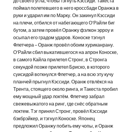
до своего угла, чтобы тэгнуть Кэссиди. Такеста
поймал полетевшего в него кроссбади Оранжа в
руки и ударил им по Марку. Он закинул Кэссиди
на плечи, отбился от набегающего О’Райли биг
бутом, а затем провёл Оранжу фэлкон эрроу и
осыпал его градом ударов. Коноске тэгнул
Флетчера – Оранж провёл обоим хуриканрану.
О’Райли сбил выкатившегося на апрон Коноске,
в самого Кайла прилетел Стронг, в Стронга
секундой позже прилетел Бриско, в которого
суисидой воткнулся Флетчер, а на всю эту кучу
планчей прыгнул Кэссиди. Оранж отвлёкся на
Трента, стоящего около ринга, и Такеста пробил
ему мощный удар локтём. Флетчер забрал
свежевыжатого на ринг, где снёс обратным
локтем. Тэг принял Стронг, провёл Кэссиди
бэкбрэйкер, и тэгнул Коноске. Японец
предложил Оранжу побить ему чопы, и Оранж