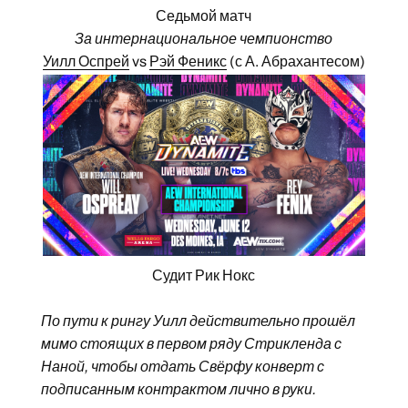
Седьмой матч
За интернациональное чемпионство
Уилл Оспрей
vs
Рэй Феникс
(с А. Абрахантесом)
Судит Рик Нокс
По пути к рингу Уилл действительно прошёл
мимо стоящих в первом ряду Стрикленда с
Наной, чтобы отдать Свёрфу конверт с
подписанным контрактом лично в руки.