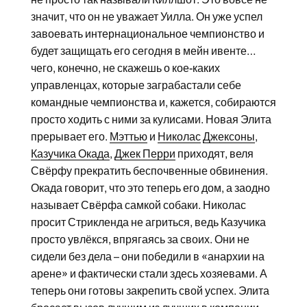
значит, что он не уважает Уилла. Он уже успел
завоевать интернациональное чемпионство и
будет защищать его сегодня в мейн ивенте…
чего, конечно, не скажешь о кое-каких
управленцах, которые заграбастали себе
командные чемпионства и, кажется, собираются
просто ходить с ними за кулисами. Новая Элита
прерывает его.
Мэттью
и
Николас
Джексоны
,
Казучика Окада
,
Джек Перри
приходят, веля
Свёрфу прекратить беспочвенные обвинения.
Окада говорит, что это теперь его дом, а заодно
называет Свёрфа самкой собаки. Николас
просит Стрикленда не агриться, ведь Казучика
просто увлёкся, впрягаясь за своих. Они не
сидели без дела – они победили в «анархии на
арене» и фактически стали здесь хозяевами. А
теперь они готовы закрепить свой успех. Элита