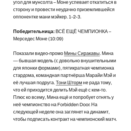
угол для мунсолта – Моне успевает откатиться в
сторону и провести неудачно приземлившейся
оппонентке мани мэйкер. 1-2-3.
Победительница:
ВСЁ ЕЩЁ ЧЕМПИОНКА –
Мерседес Моне (10:09)
Показали видео-промо
Мины Сиракавы
. Мина
— бывшая модель (с довольно внушительными
для японки формами), пятикратная чемпионка
стардома, командная партнёрша Марайи Мэй и
её лучшая подруга.
Тони Шторм
не рада тому,
что ей приходится делить Мэй ещё с кем-то.
Плюс ко всему, Мина ещё и попробует отнять у
неё чемпионство на Forbidden Door. На
следующей неделе она заглянет на динамит,
чтобы подписать контракт на чемпионский матч.