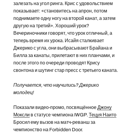
залезать на угол ринга. Крис с удовольствием
показывает: «становитесь на апрон, потом
поднимаете одну ногу на второй канат, а затем
другую на третий». Хороший урок?
Вечериночники говорят, что урок отличный, а
теперь время их урока. Исайя сталкивает
Джерико с угла, они выбрасывают Брайана и
Билла за канаты, прилетают в них планчами, и
после этого по очереди проводят Крису
свонтона и шутинг стар пресс с третьего каната.
Получается, что научились? Джерико
молодец!
Показали видео-промо, посвящённое
Джону
Моксли
в статусе чемпиона IWGP.
Тецуя Наито
Бросил ему вызов на матч-реванш за
чемпионство на Forbidden Door.