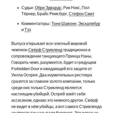
Судьи:
Обри Эдвардс
, Рик Нокс, Пол
Тёрнер, Брайс Ремсбург,
Стефон Смит
Комментаторы:
Тони Шавоне
,
Экскалибур
и
Тэз
Выпуск открывает все-элитный мировой
чемпион
Свёрф Стрикленд
традиционно в
сопровождении танцующего Принца Наны.
Говорить чемп, разумеется, будет о грядущем
Forbidden Door и ожидающей его защите от
Уилла Оспрея. Два изумительных рестлера
сразятся за главное золото компании, только
среди них только Стрикленд является
настоящим убийцей. Оспрей зовёт себя
ассасином, однако это немного другое. Свёрф
не видит в нём убийцы, а вот самого Стрикленда
не просто так называли Киллшот. Это вовсе не