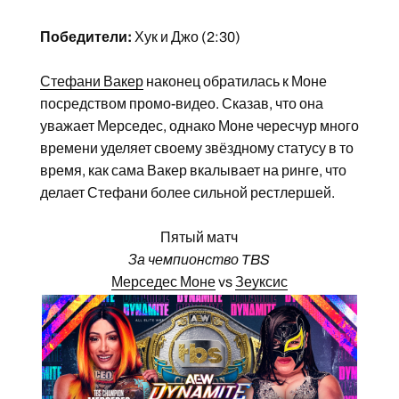
Победители:
Хук и Джо (2:30)
Стефани Вакер
наконец обратилась к Моне
посредством промо-видео. Сказав, что она
уважает Мерседес, однако Моне чересчур много
времени уделяет своему звёздному статусу в то
время, как сама Вакер вкалывает на ринге, что
делает Стефани более сильной рестлершей.
Пятый матч
За чемпионство TBS
Мерседес Моне
vs
Зеуксис