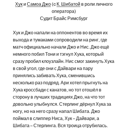
Хук
и
Самоа Джо
(c
К. Шибатой
в роли личного
оператора)
Судит Брайс Римсбург
Хук и Джо напали на оппонентов во время их
выхода и тумаками сопроводили на ринг, где
матч официально начали Джо и Нис. Джо ещё
немного побил Тони и тэгнул Хука, который
сразу пробил клоузлайн. Нис смог закинуть Хука
в свой угол, где они с Дайвари на пару
принялись забивать Хука, сменившись
несколько раз подряд. Ари хотел прыгнуть на
Хука кроссбади с канатов, но тот отошёл в
сторону в лучших традициях Джо, на что тот
довольно улыбнулся. Стерлинг дёрнул Хука за
ногу, но на него сразу напал Шибата. Джо
поймал в слиппер Ниса, Хук – Дайвари, а
Шибата – Стерлинга. Вся троица отрубилась.