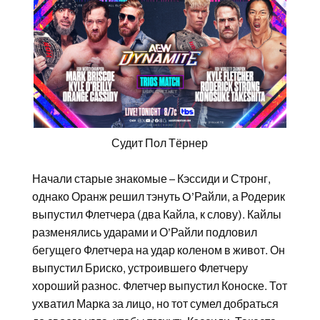
Судит Пол Тёрнер
Начали старые знакомые – Кэссиди и Стронг,
однако Оранж решил тэнуть O’Райли, а Родерик
выпустил Флетчера (два Кайла, к слову). Кайлы
разменялись ударами и О’Райли подловил
бегущего Флетчера на удар коленом в живот. Он
выпустил Бриско, устроившего Флетчеру
хороший разнос. Флетчер выпустил Коноске. Тот
ухватил Марка за лицо, но тот сумел добраться