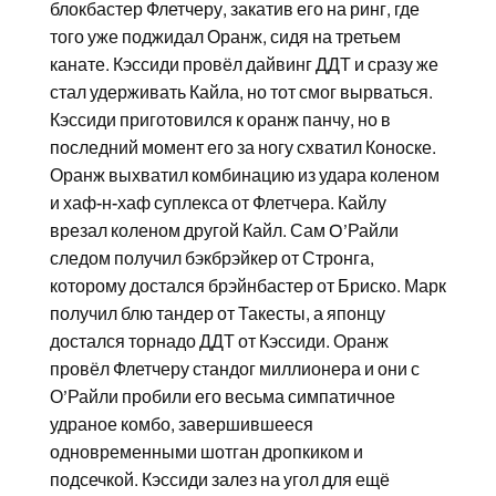
блокбастер Флетчеру, закатив его на ринг, где
того уже поджидал Оранж, сидя на третьем
канате. Кэссиди провёл дайвинг ДДТ и сразу же
стал удерживать Кайла, но тот смог вырваться.
Кэссиди приготовился к оранж панчу, но в
последний момент его за ногу схватил Коноске.
Оранж выхватил комбинацию из удара коленом
и хаф-н-хаф суплекса от Флетчера. Кайлу
врезал коленом другой Кайл. Сам O’Райли
следом получил бэкбрэйкер от Стронга,
которому достался брэйнбастер от Бриско. Марк
получил блю тандер от Такесты, а японцу
достался торнадо ДДТ от Кэссиди. Оранж
провёл Флетчеру стандог миллионера и они с
О’Райли пробили его весьма симпатичное
удраное комбо, завершившееся
одновременными шотган дропкиком и
подсечкой. Кэссиди залез на угол для ещё