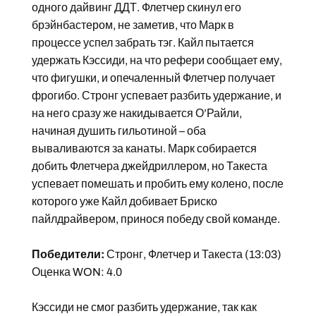
одного дайвинг ДДТ. Флетчер скинул его
брэйнбастером, не заметив, что Марк в
процессе успел забрать тэг. Кайл пытается
удержать Кэссиди, на что рефери сообщает ему,
что фигушки, и опечаленный Флетчер получает
фрогибо. Стронг успевает разбить удержание, и
на него сразу же накидывается О’Райли,
начиная душить гильотиной – оба
вываливаются за канаты. Марк собирается
добить Флетчера джейдриллером, но Такеста
успевает помешать и пробить ему колено, после
которого уже Кайл добивает Бриско
пайлдрайвером, принося победу свой команде.
Победители:
Стронг, Флетчер и Такеста (13:03)
Оценка WON: 4.0
Кэссиди не смог разбить удержание, так как