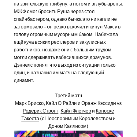
на зрительскую трибуну, а потом и вглубь арены.
МЖФ смог бросить Руша через стол
спайнбастером, однако бычка это ни капли не
затормозило – он резко вскочил и кинул Максу в
голову огромным мусорным баком. Набежала
ещё куча всяких рестлеров и закулисных
работников, но даже они с большим трудом
могли сдерживать взбесившихся драчунов.
Дэниелс понял, что выход из ситуации только
один, и назначил им матч на следующий
динамит.
Третий матч
Марк Бриско
,
Кайл О’Райли
и
Оранж Кэссиди
vs
Родерик Стронг
,
Кайл Флетчер
и
Коноске
Такеста
(с Неоспоримым Королевством и
Доном Каллисом)