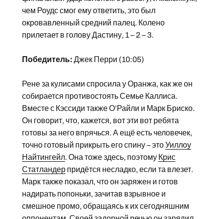
чем Роудс смог ему ответить, это был
окровавленный средний палец. Колено
прилетает в голову Дастину, 1 – 2 – 3.
Победитель:
Джек Перри (10:05)
Рене за кулисами спросила у Оранжа, как же он
собирается противостоять Семье Каллиса.
Вместе с Кэссиди также О’Райли и Марк Бриско.
Он говорит, что, кажется, вот эти вот ребята
готовы за него впрячься. А ещё есть человечек,
точно готовый прикрыть его спину – это
Уиллоу
Найтингейл
. Она тоже здесь, поэтому
Крис
Статландер
придётся несладко, если та влезет.
Марк также показал, что он заряжен и готов
надирать попоньки, зачитав взрывное и
смешное промо, обращаясь к их сегодняшним
оппонентам. Своей задорной речью он зарядил