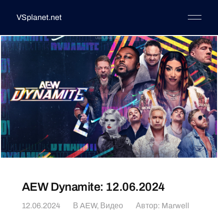
VSplanet.net
AEW Dynamite: 12.06.2024
12.06.2024
В
AEW
,
Видео
Автор:
Marwell