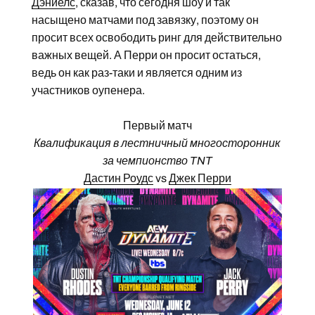
Дэниелс
, сказав, что сегодня шоу и так
насыщено матчами под завязку, поэтому он
просит всех освободить ринг для действительно
важных вещей. А Перри он просит остаться,
ведь он как раз-таки и является одним из
участников оупенера.
Первый матч
Квалификация в лестничный многосторонник
за чемпионство TNT
Дастин Роудс
vs
Джек Перри