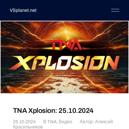
VSplanet.net
TNA Xplosion: 25.10.2024
25.10.2024
В
TNA
,
Видео
Автор:
Алексей
Красильников