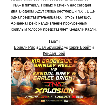
TNA+ в пятницу. Новых матчей у нас сегодня
два, В одном будут слошь рестлерши NXT. Еще
одна представительница NXT открывает шоу.
Арианна Грейс на удивление прокуренным
хриплым голосом представляет Кендал и Карли.
1 матч
Бринли Рис
и
Сая Бруксайд
vs
Карли Брайт
и
Кендал Грей