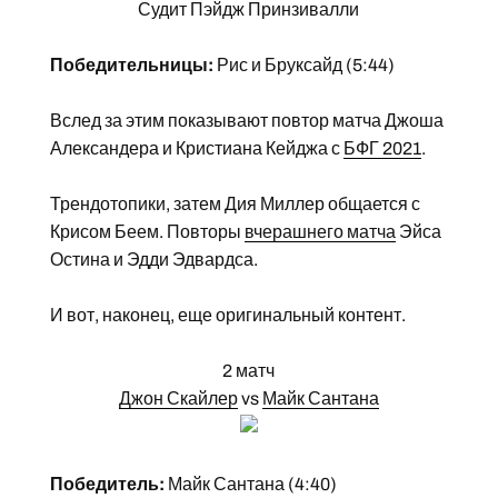
Судит Пэйдж Принзивалли
Победительницы:
Рис и Бруксайд (5:44)
Вслед за этим показывают повтор матча Джоша
Александера и Кристиана Кейджа с
БФГ 2021
.
Трендотопики, затем Дия Миллер общается с
Крисом Беем. Повторы
вчерашнего матча
Эйса
Остина и Эдди Эдвардса.
И вот, наконец, еще оригинальный контент.
2 матч
Джон Скайлер
vs
Майк Сантана
Победитель:
Майк Сантана (4:40)