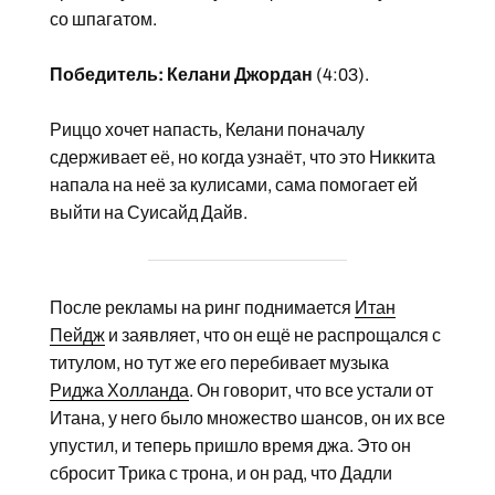
со шпагатом.
Победитель: Келани Джордан
(4:03).
Риццо хочет напасть, Келани поначалу
сдерживает её, но когда узнаёт, что это Никкита
напала на неё за кулисами, сама помогает ей
выйти на Суисайд Дайв.
После рекламы на ринг поднимается
Итан
Пейдж
и заявляет, что он ещё не распрощался с
титулом, но тут же его перебивает музыка
Риджа Холланда
. Он говорит, что все устали от
Итана, у него было множество шансов, он их все
упустил, и теперь пришло время джа. Это он
сбросит Трика с трона, и он рад, что Дадли