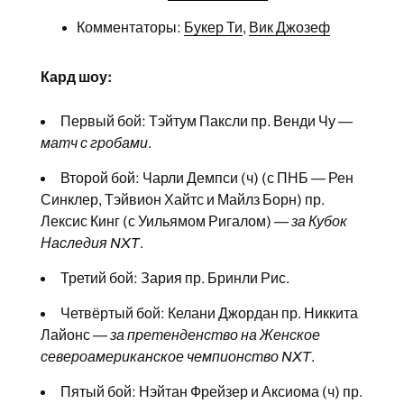
Комментаторы:
Букер Ти
,
Вик Джозеф
Кард шоу:
Первый бой: Тэйтум Паксли пр. Венди Чу —
матч с гробами
.
Второй бой: Чарли Демпси (ч) (с ПНБ — Рен
Синклер, Тэйвион Хайтс и Майлз Борн) пр.
Лексис Кинг (с Уильямом Ригалом) —
за Кубок
Наследия NXT
.
Третий бой: Зария пр. Бринли Рис.
Четвёртый бой: Келани Джордан пр. Никкита
Лайонс —
за претенденство на Женское
североамериканское чемпионство NXT
.
Пятый бой: Нэйтан Фрейзер и Аксиома (ч) пр.