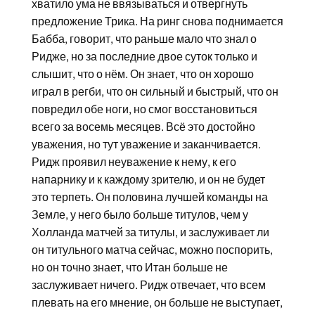
хватило ума не ввязываться и отвергнуть
предложение Трика. На ринг снова поднимается
Бабба, говорит, что раньше мало что знал о
Ридже, но за последние двое суток только и
слышит, что о нём. Он знает, что он хорошо
играл в регби, что он сильный и быстрый, что он
повредил обе ноги, но смог восстановиться
всего за восемь месяцев. Всё это достойно
уважения, но тут уважение и заканчивается.
Ридж проявил неуважение к нему, к его
напарнику и к каждому зрителю, и он не будет
это терпеть. Он половина лучшей команды на
Земле, у него было больше титулов, чем у
Холланда матчей за титулы, и заслуживает ли
он титульного матча сейчас, можно поспорить,
но он точно знает, что Итан больше не
заслуживает ничего. Ридж отвечает, что всем
плевать на его мнение, он больше не выступает,