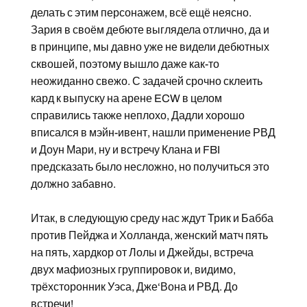
делать с этим персонажем, всё ещё неясно.
Зария в своём дебюте выглядела отлично, да и
в принципе, мы давно уже не видели дебютных
сквошей, поэтому вышло даже как-то
неожиданно свежо. С задачей срочно склеить
кард к выпуску на арене ECW в целом
справились также неплохо, Дадли хорошо
вписался в мэйн-ивент, нашли применение РВД
и Доун Мари, ну и встречу Клана и FBI
предсказать было несложно, но получиться это
должно забавно.
Итак, в следующую среду нас ждут Трик и Бабба
против Пейджа и Холланда, женский матч пять
на пять, хардкор от Лолы и Джейды, встреча
двух мафиозных группировок и, видимо,
трёхсторонник Уэса, Дже‘Вона и РВД. До
встречи!