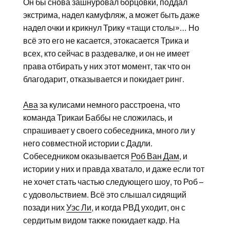
Он бы снова зашнуровал борцовки, поддал
экстрима, надел камуфляж, а может быть даже
надел очки и крикнул Трику «тащи столы»… Но
всё это его не касается, этокасается Трика и
всех, кто сейчас в раздевалке, и он не имеет
права отбирать у них этот момент, так что он
благодарит, отказывается и покидает ринг.
Ава
за кулисами немного расстроена, что
команда Трикаи Баббы не сложилась, и
спрашивает у своего собеседника, много ли у
него совместной истории с Дадли.
Собеседником оказывается
Роб Ван Дам
, и
истории у них и правда хватало, и даже если тот
не хочет стать частью следующего шоу, то Роб –
с удовольствием. Всё это слышал сидящий
позади них
Уэс Ли
, и когда РВД уходит, он с
сердитым видом также покидает кадр. На