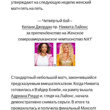
утверждают на следующую неделю женский
матч пять на пять.
— Четвёртый бой –
Келани Джордан
пр.
Никкита Лайонс
за претенденство на Женское
североамериканское чемпионство NXT
п
Стандартный небольшой матч, закончившийся
предсказуемым вмешателсьтвом. Когда Никкита
готовилась к Вэйдер Бомбе, на рампу вышла
Адриана Риццо
и, глядя на Лайонс, начала
демонстративно снимать серьги. В итоге та
промахнулась и получила финальный Мунсолт