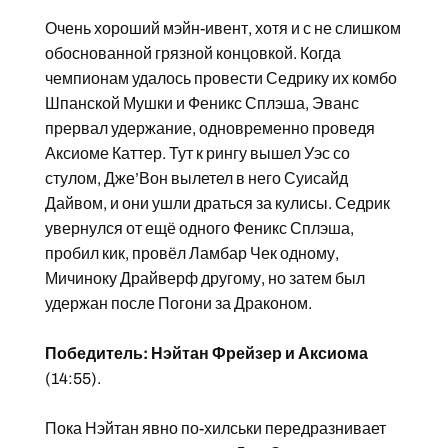
Очень хороший мэйн-ивент, хотя и с не слишком
обоснованной грязной концовкой. Когда
чемпионам удалось провести Седрику их комбо
Шпанской Мушки и Феникс Сплэша, Эванс
прервал удержание, одновременно проведя
Аксиоме Каттер. Тут к рингу вышел Уэс со
стулом, Дже’Вон вылетел в него Суисайд
Дайвом, и они ушли драться за кулисы. Седрик
увернулся от ещё одного Феникс Сплэша,
пробил кик, провёл Ламбар Чек одному,
Мичиноку Драйверф другому, но затем был
удержан после Погони за Драконом.
Победитель: Нэйтан Фрейзер и Аксиома
(14:55).
Пока Нэйтан явно по-хилськи передразнивает