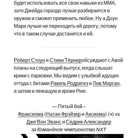
будет использовать все свои навыки из ММА,
зато Джейда гораздо лучше разбирается в
оружии и сможет применить любое. Ну а Доун
Мари лучше не переходить ей дорогу, потому
что в таком случае достанется и ей.
Роберт Стоун
и
Стиви Тёрнер
обсуждают с Авой
планы на следующий выпуск, когда слышат
крики с парковки. Мы видим с улыбкой идущих
оттуда с битами
Ракель Родригез
и
Лив Морган
,
а затем и лежащую в крови Рею.
— Пятый бой –
Фраксиома
(
Натан Фрэйзер
и
Аксиома
) (ч) vs
Дже`Вон Эванс
и
Седрик Александер
за Командное чемпионство NXT