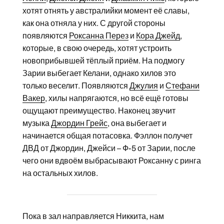
хотят отнять у австралийки момент её славы,
как она отняла у них. С другой стороны
появляются
Роксанна Перез
и
Кора Джейд
,
которые, в свою очередь, хотят устроить
новоприбывшей тёплый приём. На подмогу
Зарии выбегает Келани, однако хилов это
только веселит. Появляются
Джулия
и
Стефани
Вакер
, хилы напрягаются, но всё ещё готовы
ощущают преимущество. Наконец звучит
музыка
Джордин Грейс
, она выбегает и
начинается общая потасовка. Фэллон получет
ДВД от Джордин, Джейси – Ф-5 от Зарии, после
чего они вдвоём выбрасывают Роксанну с ринга
на остальных хилов.
Пока в зал направляется Никкита, нам