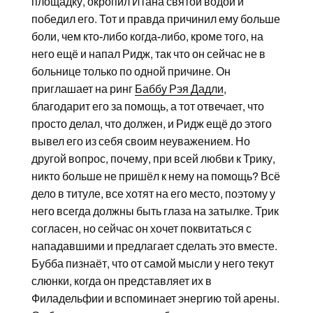
площадку, окропил Итана святой водой и
победил его. Тот и правда причинил ему больше
боли, чем кто-либо когда-либо, кроме того, на
него ещё и напал Ридж, так что он сейчас не в
больнице только по одной причине. Он
приглашает на ринг
Баббу Рэя Дадли
,
благодарит его за помощь, а тот отвечает, что
просто делал, что должен, и Ридж ещё до этого
вывел его из себя своим неуважением. Но
другой вопрос, почему, при всей любви к Трику,
никто больше не пришёл к нему на помощь? Всё
дело в титуле, все хотят на его место, поэтому у
него всегда должны быть глаза на затылке. Трик
согласен, но сейчас он хочет поквитаться с
нападавшими и предлагает сделать это вместе.
Бубба пизнаёт, что от самой мысли у него текут
слюнки, когда он представляет их в
Филадельфии и вспоминает энергию той арены.