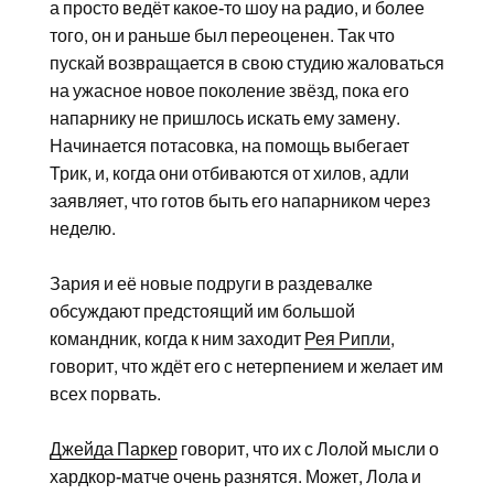
а просто ведёт какое-то шоу на радио, и более
того, он и раньше был переоценен. Так что
пускай возвращается в свою студию жаловаться
на ужасное новое поколение звёзд, пока его
напарнику не пришлось искать ему замену.
Начинается потасовка, на помощь выбегает
Трик, и, когда они отбиваются от хилов, адли
заявляет, что готов быть его напарником через
неделю.
Зария и её новые подруги в раздевалке
обсуждают предстоящий им большой
командник, когда к ним заходит
Рея Рипли
,
говорит, что ждёт его с нетерпением и желает им
всех порвать.
Джейда Паркер
говорит, что их с Лолой мысли о
хардкор-матче очень разнятся. Может, Лола и