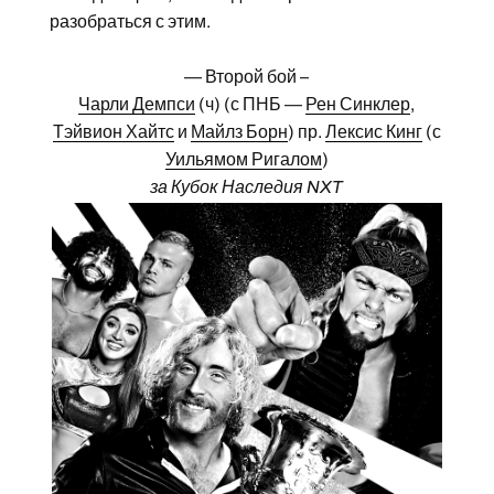
разобраться с этим.
— Второй бой –
Чарли Демпси
(ч) (с ПНБ —
Рен Синклер
,
Тэйвион Хайтс
и
Майлз Борн
) пр.
Лексис Кинг
(с
Уильямом Ригалом
)
за Кубок Наследия NXT