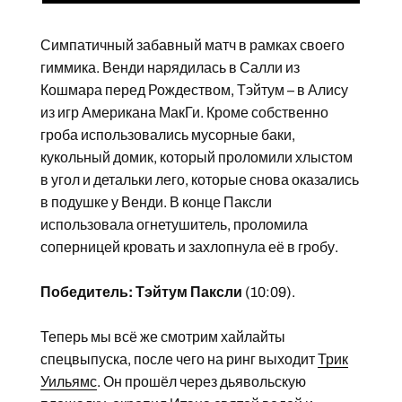
Симпатичный забавный матч в рамках своего
гиммика. Венди нарядилась в Салли из
Кошмара перед Рождеством, Тэйтум – в Алису
из игр Американа МакГи. Кроме собственно
гроба использовались мусорные баки,
кукольный домик, который проломили хлыстом
в угол и детальки лего, которые снова оказались
в подушке у Венди. В конце Паксли
использовала огнетушитель, проломила
соперницей кровать и захлопнула её в гробу.
Победитель: Тэйтум Паксли
(10:09).
Теперь мы всё же смотрим хайлайты
спецвыпуска, после чего на ринг выходит
Трик
Уильямс
. Он прошёл через дьявольскую