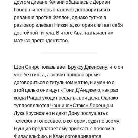
другом диване Келани общалась с Дериан
Гоберн, и теперь она хочет договориться о
реванше против Фэллон, однако тут же в
разговор влезает Никкита, которая считает себя
достойной титула. В итоге Ава назначает им
матч за претендентство.
Шон Спирс
показывает
Бруксу Дженсену
, что он
уже без гипса, а значит пришло время
договориться о титульном матче, и именно с
этой целью они идут к
Тони Д`Анджело
, как раз
когда Риццо уходит решать свои дела. Однако
тут появляются
Чэннинг «Стэкс» Лоренцо
и
Лука Крусифино
и дают Дону послушать с
телефона голосовое, в котором, судя по всему,
Нунцио предлагает ему приехать с поясом в
Филадельфию, и Клан договаривается