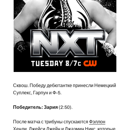
Сквош. Победу дебютантке принесли Немецкий
Суплекс, Гарпун и Ф-5.
Победитель: Зария
(2:50).
После матча с трибуны спускаются
Фэллон
Хенли
,
Джейси Джейн
и
Джазмин Никс
, которые