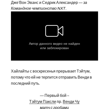
Дже`Вон Эванс и Седрик Александер —
за
Командное чемпионство NXT
.
Хайлайты с воскресенья прерывает Тэйтум,
потому что ей не терпится отправить Венди в
последний путь.
— Первый бой –
Тэйтум Паксли
пр.
Венди Чу
матч с гробами