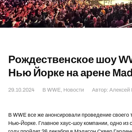
Рождественское шоу WW
Нью Йорке на арене Mad
29.10.2024
В
WWE
,
Новости
Автор:
Алексей 
В WWE все же анонсировали проведение своего 
Нью-Йорке. Главное хаус-шоу компании, одно из
году пройдет 26 декабря в Мэдисон Сквер Гарден