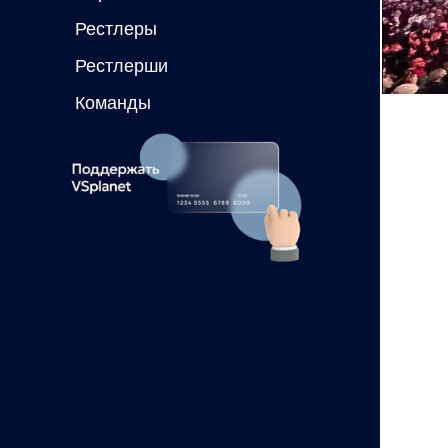
Рестлеры
Рестлерши
Команды