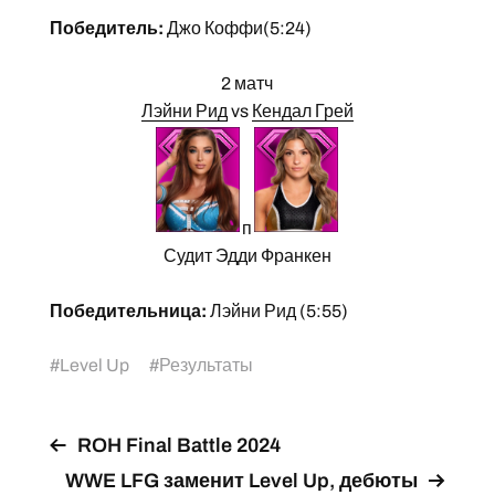
Победитель:
Джо Коффи(5:24)
2 матч
Лэйни Рид
vs
Кендал Грей
п
Судит Эдди Франкен
Победительница:
Лэйни Рид (5:55)
#
Level Up
#
Результаты
ROH Final Battle 2024
WWE LFG заменит Level Up, дебюты