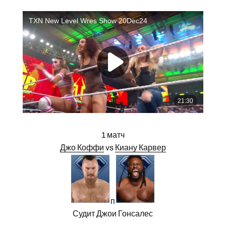
1 матч
Джо Коффи
vs
Киану Карвер
п
Судит Джои Гонсалес