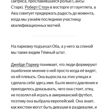
(актриса, прославившаяся ролью Сансы
Старк).
Роберт Стоун
в восторге от гаунтлета, а
Ава советует придержать радость до момента,
когда мы узнаём последнюю участницу
квалификационных матчей.
На парковку подъехал Оба, а у него за спиной
мы также видим Тёмный штат.
Джейде Паркер
понимает, что люди формируют
ошибочное мнение о ней просто когда её видят,
но ей плевать. Она выросла на этих улицах и
сделала себе здесь имя. Было много давления и
приходилось доказывать, чего она стоит, отец
не позолял ей играть в американский футбол,
поэтому она выбрала европейский. Она знает,
как жестоки могут быть девушки в раздевалке, и