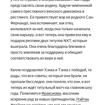
представлять свою родину, будучи чемпионкой
самого престижного женского дивизиона в
рестлинге. Её приветствует мэр её родного Сан-
Фернандо, она вспоминает, как отец
волновался за неё, когда она только начинала
свою карьеру, и вот теперь она привезла ему в
подарок реплики двух титулов NXT, которые
выиграла. Она очень благодарна близким и
просто землякам за поддержку и обещает
соответствовать их вере в неё.
Келли поздравляет Хэнка и Тэнка с победой, те
рады, что все советы, которые они брали, не
пропали бесследно, они поняли, кто они, и вот
теперь их ждёт титульный матч на главном шоу
года. Появляется
Фраксиома
, масочник
искренне рад за новых претендентов,
Нэйтан