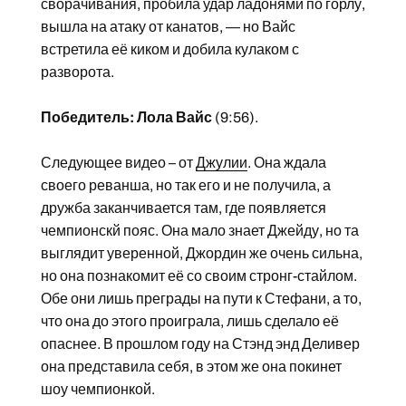
сворачивания, пробила удар ладонями по горлу,
вышла на атаку от канатов, — но Вайс
встретила её киком и добила кулаком с
разворота.
Победитель: Лола Вайс
(9:56).
Следующее видео – от
Джулии
. Она ждала
своего реванша, но так его и не получила, а
дружба заканчивается там, где появляется
чемпионскй пояс. Она мало знает Джейду, но та
выглядит уверенной, Джордин же очень сильна,
но она познакомит её со своим стронг-стайлом.
Обе они лишь преграды на пути к Стефани, а то,
что она до этого проиграла, лишь сделало её
опаснее. В прошлом году на Стэнд энд Деливер
она представила себя, в этом же она покинет
шоу чемпионкой.