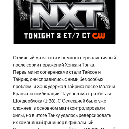
Отличный матч, хотя и немного нереалистичный
после серии поражений Хэнка и Тэнка.
Первыми их соперниками стали Тайсон и
Тайрик, они справились с ними без особых
проблем, и Хэнк удержал Тайрика после Малачи
Кранча, и комбинации Пауерслэма с разбега и
Шолдерблока (1:38). С Селекцией было уже
сложнее, в основном матч контролировали
хилы, но в итоге Танку удалось реверсировать
их командный финишер в финальный