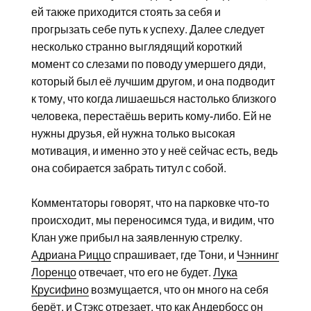
ей также приходится стоять за себя и
прогрызать себе путь к успеху. Далее следует
несколько странно выглядящий короткий
момент со слезами по поводу умершего дяди,
который был её лучшим другом, и она подводит
к тому, что когда лишаешься настолько близкого
человека, перестаёшь верить кому-либо. Ей не
нужны друзья, ей нужна только высокая
мотивация, и именно это у неё сейчас есть, ведь
она собирается забрать титул с собой.
Комментаторы говорят, что на парковке что-то
происходит, мы переносимся туда, и видим, что
Клан уже прибыл на заявленную стрелку.
Адриана Риццо
спрашивает, где Тони, и
Чэннинг
Лоренцо
отвечает, что его не будет.
Лука
Крусифино
возмущается, что он много на себя
берёт, и Стэкс отрезает, что как Андербосс он