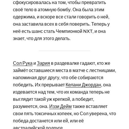
сфокусировалась на том, чтобы превратить
своё тело в атомную бомбу. Она была этим
одержима, и вскоре все стали говорить о ней,
она заставила всех в себя поверить. Теперь у
неё есть шанс стать Чемпионкой NXT, и она
знает, что для этого делать.
Сол Рука
и
Зария
в раздевалке гадают, кто же
займёт оставшиеся места в матче с лестницами,
напоминая друг другу, что обе собираются
победить. Их прерывает
Келани Джордан
, она
издевается над тем, что их команда теперь не
выглядит такой уж крепкой, а победит,
разумеется, она.
Иззи Дейм
также вставляет
свои пять токсичных копеек, но Сол уверена, что
победа достанется или ей, или её
австралийской подруге.