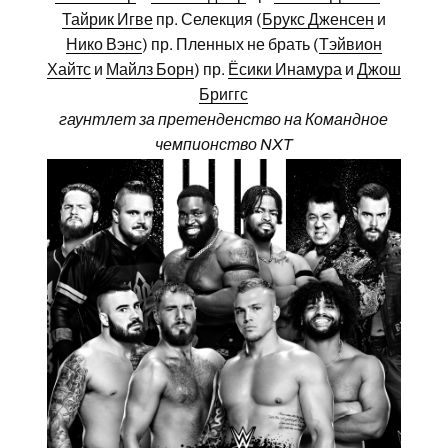
Тайрик Игве
пр. Селекция (
Брукс Дженсен
и
Нико Вэнс
) пр. Пленных не брать (
Тэйвион
Хайтс
и
Майлз Борн
) пр.
Ёсики Инамура
и
Джош
Бриггс
гаунтлет за претенденство на Командное
чемпионство NXT