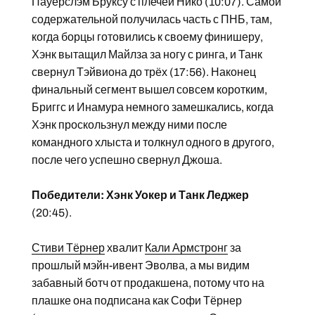
Пауерслэм Бруксу с плечей Нико (10:07). Самой
содержательной получилась часть с ПНБ, там,
когда борцы готовились к своему финишеру,
Хэнк вытащил Майлза за ногу с ринга, и Танк
свернул Тэйвиона до трёх (17:56). Наконец
финальный сегмент вышел совсем коротким,
Бриггс и Инамура немного замешкались, когда
Хэнк проскользнул между ними после
командного хлыста и толкнул одного в другого,
после чего успешно свернул Джоша.
Победители: Хэнк Уокер и Танк Леджер
(20:45).
Стиви Тёрнер
хвалит
Кали Армстронг
за
прошлый мэйн-ивент Эволва, а мы видим
забавный ботч от продакшена, потому что на
плашке она подписана как Софи Тёрнер