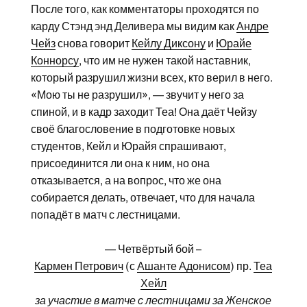
После того, как комментаторы проходятся по
карду Стэнд энд Деливера мы видим как
Андре
Чейз
снова говорит
Кейлу Диксону
и
Юрайе
Коннорсу
, что им не нужен такой наставник,
который разрушил жизни всех, кто верил в него.
«Мою ты не разрушил», — звучит у него за
спиной, и в кадр заходит Теа! Она даёт Чейзу
своё благословение в подготовке новых
студентов, Кейл и Юрайя спрашивают,
присоединится ли она к ним, но она
отказывается, а на вопрос, что же она
собирается делать, отвечает, что для начала
попадёт в матч с лестницами.
— Четвёртый бой –
Кармен Петрович
(с
Ашанте Адонисом
) пр.
Теа
Хейл
за участие в матче с лестницами за Женское