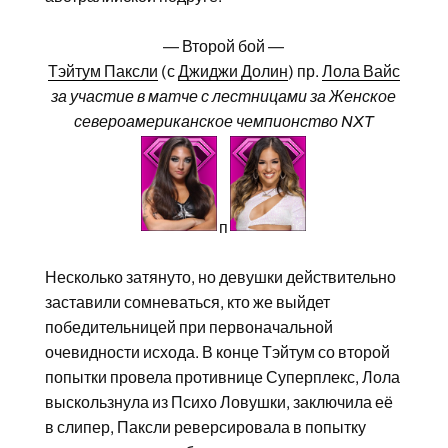
— Второй бой —
Тэйтум Паксли
(с
Джиджи Долин
) пр.
Лола Вайс
за участие в матче с лестницами за Женское
североамериканское чемпионство NXT
п
Несколько затянуто, но девушки действительно
заставили сомневаться, кто же выйдет
победительницей при первоначальной
очевидности исхода. В конце Тэйтум со второй
попытки провела противнице Суперплекс, Лола
выскользнула из Психо Ловушки, заключила её
в слипер, Паксли реверсировала в попытку