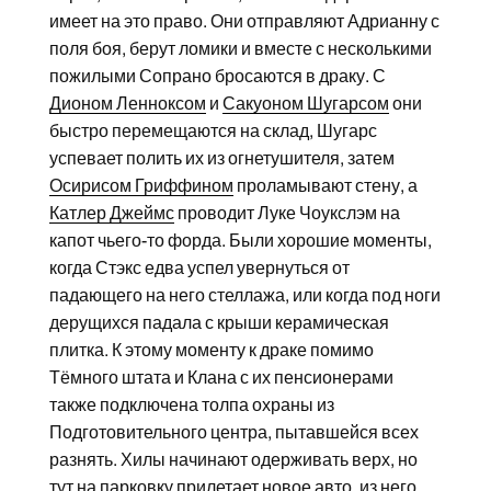
имеет на это право. Они отправляют Адрианну с
поля боя, берут ломики и вместе с несколькими
пожилыми Сопрано бросаются в драку. С
Дионом Ленноксом
и
Сакуоном Шугарсом
они
быстро перемещаются на склад, Шугарс
успевает полить их из огнетушителя, затем
Осирисом Гриффином
проламывают стену, а
Катлер Джеймс
проводит Луке Чоукслэм на
капот чьего-то форда. Были хорошие моменты,
когда Стэкс едва успел увернуться от
падающего на него стеллажа, или когда под ноги
дерущихся падала с крыши керамическая
плитка. К этому моменту к драке помимо
Тёмного штата и Клана с их пенсионерами
также подключена толпа охраны из
Подготовительного центра, пытавшейся всех
разнять. Хилы начинают одерживать верх, но
тут на парковку прилетает новое авто, из него