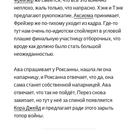
Фрейзер
же смеётся, что всё это конечно
неплохо, жаль только, что напрасно. Хэнк и Тэнк
предлагают рукопожатие,
Аксиома
принимает,
Фрейзер же по-тихому уходит из кадра. Где-то
тут нам очень по-идиотски спойлерят в угловой
плашке финальную участницу отборочных, что
вроде как должно было стать большой
неожиданностью.
Ава спрашивает у Роксанны, нашла ли она
напарницу, и Роксанна отвечает, что да, она
сама станет собственной напарницей. Ава
отвечает, что так не пойдёт, Перез снова
закипает, но тут у неё за спиной появляется
Кора Джейд
и предлагает ради этого зарыть
топор войны.