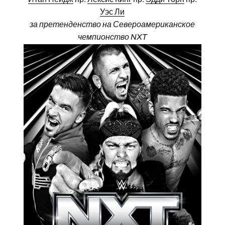
Уэс Ли
за претенденство на Североамериканское
чемпионство NXT