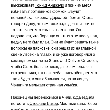
выскакивает
Тони Д`Анджело
и принимается
избивать противников фомкой. Звучит
полицейская сирена, Даркстейт бежит, Стэкс
говорит Дону, что им тоже надо делать ноги, но
тот отвечает, что сам вызвал копов. Он
недоволен, что Лоренцо опять его не послушал,
ведь у него был план. Они не будут решать такие
вопросы на парковке, они решат их на главной
сцене у всех на глазах, и он уже договорился о
командном матче на Stand and Deliver. Он хочет,
чтобы Стэкс больше никогда не сомневался в
его решениях, тот поколебавшись обещает, что
так и будет, и они обнимаются, но на лице у
Чэннинга мелькает странная улыбка.
Наконец мы переносимся в Чили, куда ездила
погостить
Стефани Вакер
. Местный канал берёт
у неё интервью, и она рассказывает, как горда