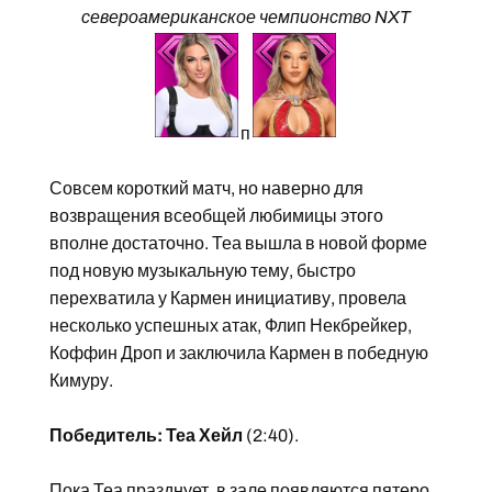
североамериканское чемпионство NXT
п
Совсем короткий матч, но наверно для
возвращения всеобщей любимицы этого
вполне достаточно. Теа вышла в новой форме
под новую музыкальную тему, быстро
перехватила у Кармен инициативу, провела
несколько успешных атак, Флип Некбрейкер,
Коффин Дроп и заключила Кармен в победную
Кимуру.
Победитель: Теа Хейл
(2:40).
Пока Теа празднует, в зале появляются пятеро