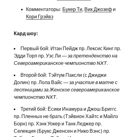
Комментаторы:
Букер Ти
,
Вик Джозеф
и
Кори Грэйвз
Кард шоу:
Первый бой: Итан Пейдж пр. Лексис Кинг пр.
Эдди Торп пр. Уэс Ли —
за претенденство на
Североамериканское чемпионство NXT
.
Второй бой: Тэйтум Паксли (с Джиджи
Долин) пр. Лола Вайс —
за участие в матче с
лестницами за Женское североамериканское
чемпионство NXT
.
Третий бой: Ёсики Инамура и Джош Бриггс
пр. Пленных не брать (Тэйвион Хайтс и Майлз
Борн) пр. Хэнк Уокер и Танк Леджер пр.
Селекция (Брукс Дженсен и Нико Вэнс) пр.