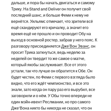
дальше, и пора бы начать двигаться и самому
Трику. На Stand and Deliver он получит свой
последний шанс, и больше Феми к нему не
вернётся. Уильямс отмечает, что зрители всё
ещё скандируют его кричалку, а значит его
время ещё не прошло и он проводит Обу на
выход в основной ростер, забрав у него пояс. К
разговору присоединяется
Дже`Вон Эванс
, он
просит Трика заткнуться, ведь неделю за
неделей он твердит то же самое о матче,
который якобы заслуживает. Все от этого
устали, так что лучше он обратится к Обе. Он
будет честен, по Феми с первого взгляда было
видно, что его ждёт чемпионство, и все это
знали, зато когда он пару раз его вырубил, все
заговорили и о нём. У Обы точно впереди не
один мэйн-ивент Реслмании, но про самого
Дже’Вона никто бы никогда не сказал, что он