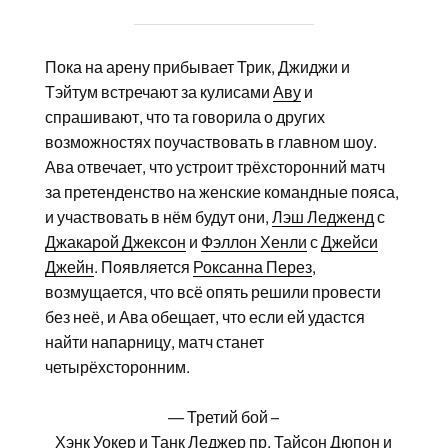
Пока на арену прибывает Трик, Джиджи и
Тэйтум встречают за кулисами
Аву
и
спрашивают, что та говорила о других
возможностях поучаствовать в главном шоу.
Ава отвечает, что устроит трёхсторонний матч
за претенденство на женские командные пояса,
и участвовать в нём будут они,
Лэш Ледженд
с
Джакарой Джексон
и
Фэллон Хенли
с
Джейси
Джейн
. Появляется
Роксанна Перез
,
возмущается, что всё опять решили провести
без неё, и Ава обещает, что если ей удастся
найти напарницу, матч станет
четырёхсторонним.
— Третий бой –
Хэнк Уокер
и
Танк Леджер
пр.
Тайсон Дюпон
и