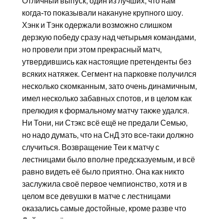
Отличный выпуск, один из лучших, что нам
когда-то показывали накануне крупного шоу.
Хэнк и Тэнк одержали возможно слишком
дерзкую победу сразу над четырьмя командами,
но провели при этом прекрасный матч,
утвердившись как настоящие претенденты без
всяких натяжек. Сегмент на парковке получился
несколько скомканным, зато очень динамичным,
имел несколько забавных спотов, и в целом как
прелюдия к формальному матчу также удался.
Ни Тони, ни Стэкс всё ещё не предали Семью,
но надо думать, что на СнД это все-таки должно
случиться. Возвращение Теи к матчу с
лестницами было вполне предсказуемым, и всё
равно видеть её было приятно. Она как никто
заслужила своё первое чемпионство, хотя и в
целом все девушки в матче с лестницами
оказались самые достойные, кроме разве что