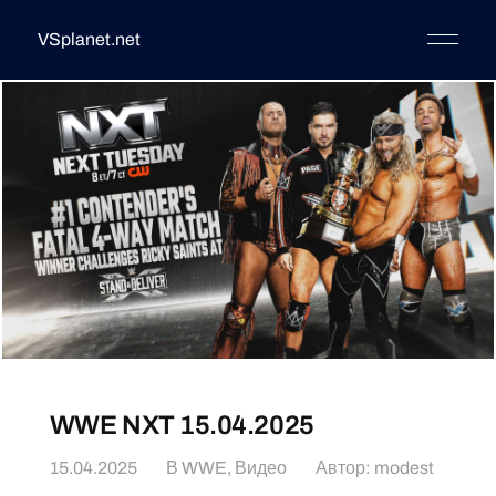
VSplanet.net
WWE NXT 15.04.2025
15.04.2025
В
WWE
,
Видео
Автор:
modest