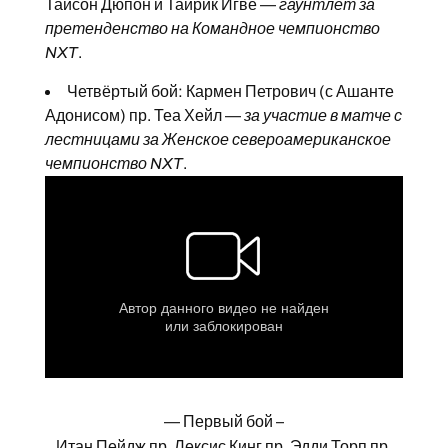
Тайсон Дюпон и Тайрик Игве —
гаунтлет за
претенденство на Командное чемпионство
NXT
.
Четвёртый бой: Кармен Петрович (с Ашанте
Адонисом) пр. Теа Хейл —
за участие в матче с
лестницами за Женское североамериканское
чемпионство NXT
.
— Первый бой –
Итан Пейдж
пр.
Лексис Кинг
пр.
Эдди Торп
пр.