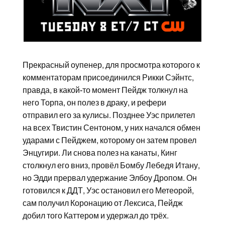
Прекрасный оупенер, для просмотра которого к
комментаторам присоединился Рикки Сэйнтс,
правда, в какой-то момент Пейдж толкнул на
него Торпа, он полез в драку, и рефери
отправил его за кулисы. Позднее Уэс прилетел
на всех Твистин Сентоном, у них начался обмен
ударами с Пейджем, которому он затем провел
Энцугири. Ли снова полез на канаты, Кинг
столкнул его вниз, провёл Бомбу Лебедя Итану,
но Эдди прервал удержание Элбоу Дропом. Он
готовился к ДДТ, Уэс остановил его Метеорой,
сам получил Коронацию от Лексиса, Пейдж
добил того Каттером и удержал до трёх.