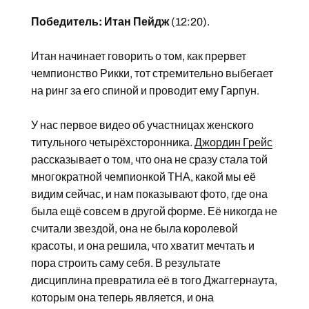
Победитель: Итан Пейдж
(12:20).
Итан начинает говорить о том, как прервет
чемпионство Рикки, тот стремительно выбегает
на ринг за его спиной и проводит ему Гарпун.
У нас первое видео об участницах женского
титульного четырёхсторонника.
Джордин Грейс
рассказывает о том, что она не сразу стала той
многократной чемпионкой ТНА, какой мы её
видим сейчас, и нам показывают фото, где она
была ещё совсем в другой форме. Её никогда не
считали звездой, она не была королевой
красоты, и она решила, что хватит мечтать и
пора строить саму себя. В результате
дисциплина превратила её в того Джаггернаута,
которым она теперь является, и она