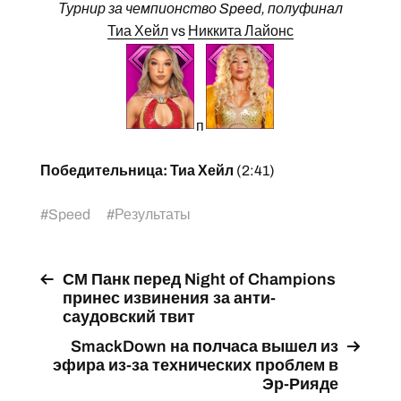
Турнир за чемпионство Speed, полуфинал
Тиа Хейл
vs
Никкита Лайонс
п
Победительница: Тиа Хейл
(2:41)
#
Speed
#
Результаты
СМ Панк перед Night of Champions
принес извинения за анти-
саудовский твит
SmackDown на полчаса вышел из
эфира из-за технических проблем в
Эр-Рияде