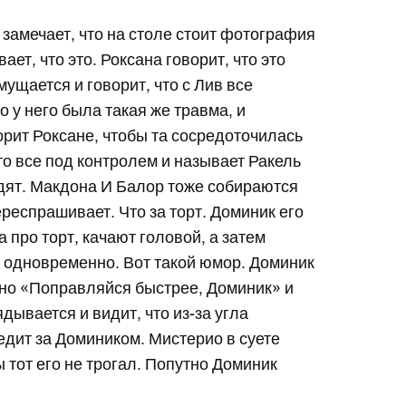
 замечает, что на столе стоит фотография
ет, что это. Роксана говорит, что это
мущается и говорит, что с Лив все
о у него была такая же травма, и
рит Роксане, чтобы та сосредоточилась
что все под контролем и называет Ракель
одят. Макдона И Балор тоже собираются
ереспрашивает. Что за торт. Доминик его
 про торт, качают головой, а затем
 и одновременно. Вот такой юмор. Доминик
ано «Поправляйся быстрее, Доминик» и
ывается и видит, что из-за угла
едит за Домиником. Мистерио в суете
ы тот его не трогал. Попутно Доминик