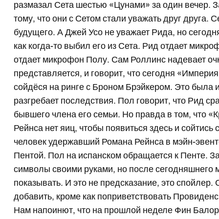
размазал Сета шестью «Цунами» за один вечер. За
тому, что они с Сетом стали уважать друг друга. 
будущего. А Джей Усо не уважает Рида, но сегодня
как когда-то выбил его из Сета. Рид отдает микро
отдает микрофон Полу. Сам Роллинс надевает очк
представляется, и говорит, что сегодня «Империя
сойдёся на ринге с Броном Брэйкером. Это была и
разгребает последствия. Пол говорит, что Рид ср
бывшего члена его семьи. Но правда в том, что «
Рейнса нет яиц, чтобы появиться здесь и сойтись 
человек удержавший Романа Рейнса в мэйн-эвент
Пентой. Пол на испанском обращается к Пенте. За
символы своими руками, но после сегодняшнего м
показывать. И это не предсказание, это спойлер. 
добавить, кроме как поприветствовать Провиденс н
Нам напоинют, что на прошлой неделе Фин Бало