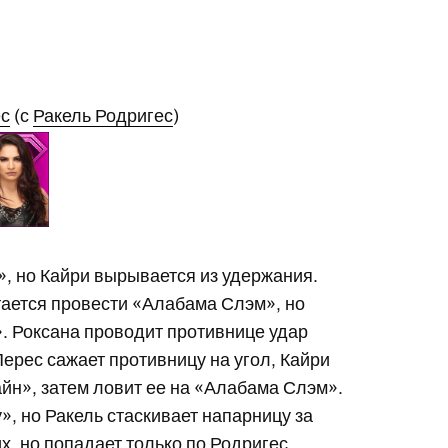
с
(с
Ракель Родригес
)
», но Кайри вырывается из удержания.
ытается провести «Алабама Слэм», но
. Роксана проводит противнице удар
Перес сажает противницу на угол, Кайри
йн», затем ловит ее на «Алабама Слэм».
», но Ракель стаскивает напарницу за
х, но попадает только по Родригес.