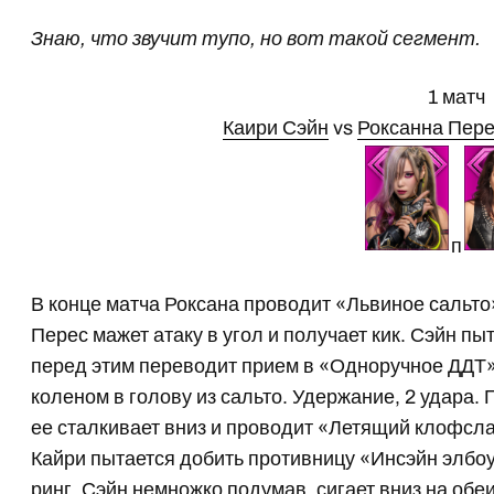
Знаю, что звучит тупо, но вот такой сегмент.
1 матч
Каири Сэйн
vs
Роксанна Пере
п
В конце матча Роксана проводит «Львиное сальто
Перес мажет атаку в угол и получает кик. Сэйн п
перед этим переводит прием в «Одноручное ДДТ»
коленом в голову из сальто. Удержание, 2 удара. 
ее сталкивает вниз и проводит «Летящий клофсла
Кайри пытается добить противницу «Инсэйн элбоу
ринг. Сэйн немножко подумав, сигает вниз на обеи