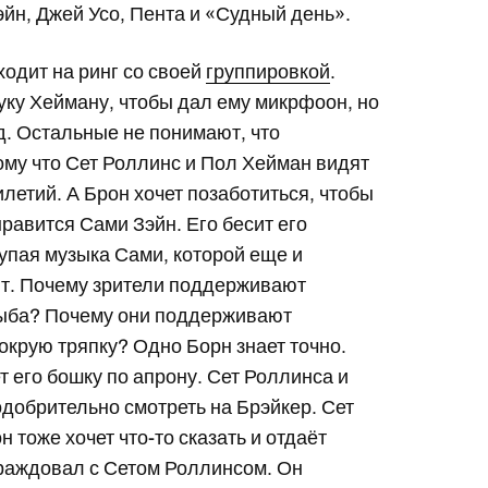
йн, Джей Усо, Пента и «Судный день».
ходит на ринг со своей
группировкой
.
уку Хейману, чтобы дал ему микрфоон, но
. Остальные не понимают, что
тому что Сет Роллинс и Пол Хейман видят
етий. А Брон хочет позаботиться, чтобы
равится Сами Зэйн. Его бесит его
тупая музыка Сами, которой еще и
ют. Почему зрители поддерживают
 рыба? Почему они поддерживают
мокрую тряпку? Одно Борн знает точно.
 его бошку по апрону. Сет Роллинса и
добрительно смотреть на Брэйкер. Сет
 тоже хочет что-то сказать и отдаёт
 враждовал с Сетом Роллинсом. Он