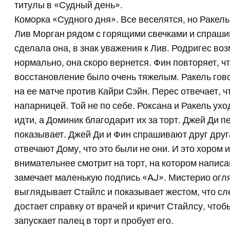
титулы в «Судный день».
Коморка «Судного дня». Все веселятся, но Ракель
Лив Морган рядом с горящими свечками и спрашива
сделала она, в знак уважения к Лив. Родригес воз
нормально, она скоро вернется. Фин повторяет, чт
восстановление было очень тяжелым. Ракель гово
на ее матче против Кайри Сэйн. Перес отвечает, 
напарницей. Той не по себе. Роксана и Ракель ух
идти, а Доминик благодарит их за торт. Джей Ди п
показывает. Джей Ди и Фин спрашивают друг друга
отвечают Дому, что это были не они. И это хором
внимательнее смотрит на торт, на котором напис
замечает маленькую подпись «AJ». Мистерио огляд
выглядывает Стайлс и показывает жестом, что сл
достает справку от врачей и кричит Стайлсу, чтоб
запускает палец в торт и пробует его.