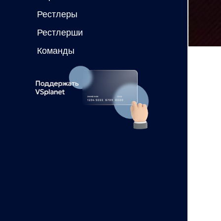
Рестлеры
Рестлерши
Команды