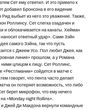
тем Сет ему ответил. И это привело к
Сет добавил Бронсона в его видение
 Рид выбьет из него это уважение. Также,
фон Роллинсу. Сет слегка озадачен и
и и облокачивается на канаты. Хейман
 наносит ответный удар». Сами Зэйн
дея самого Зэйна, так что пусть
азится с Джеем Усо. Пол любит Джея, как
Кровная линия» прошлом, а у Романа
с ними цлицом к лицу. Сет Роллинс,
е «Рестлмании» сойдется в матче с
тем говорит, что пента часто делает
атча он потеряет возможность, что либо
Сет берет микрофон, что ему нечего
а «Monday night Rollins».
р и Джей Ди Макдона вернули командные