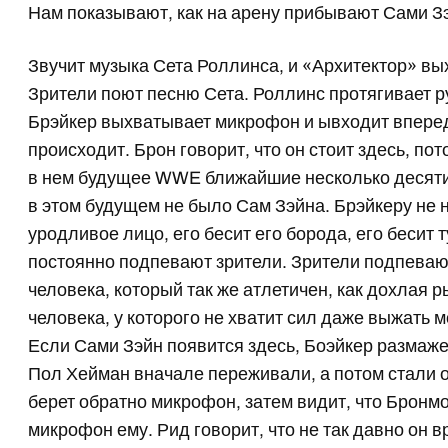
Нам показывают, как на арену прибывают Сами Зэ
Звучит музыка Сета Роллинса, и «Архитектор» вы
Зрители поют песню Сета. Роллинс протягивает р
Брэйкер выхватывает микрофон и ывходит вперед
происходит. Брон говорит, что он стоит здесь, по
в нем будущее WWE ближайшие несколько десятил
в этом будущем не было Сам Зэйна. Брэйкеру не н
уродливое лицо, его бесит его борода, его бесит 
постоянно подпевают зрители. Зрители подпева
человека, который так же атлетичен, как дохлая
человека, у которого не хватит сил даже выжать 
Если Сами Зэйн появится здесь, Боэйкер размажет
Пол Хейман вначале переживали, а потом стали о
берет обратно микрофон, затем видит, что Бронмон
микрофон ему. Рид говорит, что не так давно он