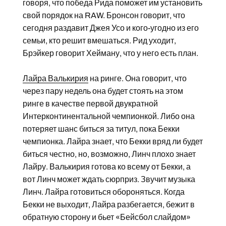
говоря, что победа Рида поможет им установить
свой порядок на RAW. Бронсон говорит, что
сегодня раздавит Джея Усо и кого-угодно из его
семьи, кто решит вмешаться. Рид уходит,
Брэйкер говорит Хейману, что у него есть план.
Лайра Валькирия
на ринге. Она говорит, что
через пару недель она будет стоять на этом
ринге в качестве первой двукратной
Интерконтинентальной чемпионкой. Либо она
потеряет шанс биться за титул, пока Бекки
чемпионка. Лайра знает, что Бекки вряд ли будет
биться честно, но, возможно, Линч плохо знает
Лайру. Валькирия готова ко всему от Бекки, а
вот Линч может ждать сюрприз. Звучит музыка
Линч. Лайра готовиться обороняться. Когда
Бекки не выходит, Лайра разбегается, бежит в
обратную сторону и бьет «Бейсбол слайдом»