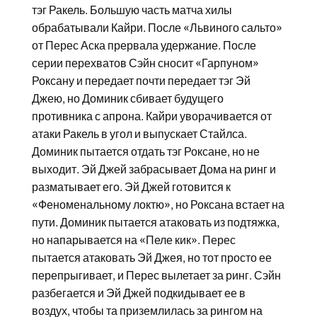
тэг Ракель. Большую часть матча хилы
обрабатывали Кайри. После «Львиного сальто»
от Перес Аска прервала удержание. После
серии перехватов Сэйн сносит «Гарпуном»
Роксану и передает почти передает тэг Эй
Джею, но Доминик сбивает будущего
противника с апрона. Кайри уворачивается от
атаки Ракель в угол и выпускает Стайлса.
Доминик пытается отдать тэг Роксане, но не
выходит. Эй Джей забрасывает Дома на ринг и
разматывает его. Эй Джей готовится к
«Феноменальному локтю», но Роксана встает на
пути. Доминик пытается атаковать из подтяжка,
но напарывается на «Пеле кик». Перес
пытается атаковать Эй Джея, но тот просто ее
перепрыгивает, и Перес вылетает за ринг. Сэйн
разбегается и Эй Джей подкидывает ее в
воздух, чтобы та приземлилась за рингом на