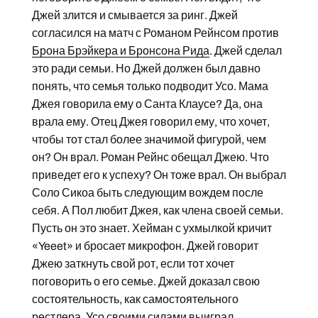
Джей злится и смывается за ринг. Джей
согласился на матч с Романом Рейнсом против
Брона Брэйкера и Бронсона Рида
. Джей сделал
это ради семьи. Но Джей должен был давно
понять, что семья только подводит Усо. Мама
Джея говорила ему о Санта Клаусе? Да, она
врала ему. Отец Джея говорил ему, что хочет,
чтобы тот стал более значимой фигурой, чем
он? Он врал. Роман Рейнс обещал Джею. Что
приведет его к успеху? Он тоже врал. Он выбрал
Соло Сикоа быть следующим вождем после
себя. А Пол любит Джея, как члена своей семьи.
Пусть он это знает. Хейман с ухмылкой кричит
«Yeeet» и бросает микрофон. Джей говорит
Джею заткнуть свой рот, если тот хочет
поговорить о его семье. Джей доказал свою
состоятельность, как самостоятельного
рестлера. Усо своими силами выиграл