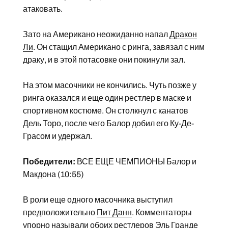
атаковать.
Зато на Американо неожиданно напал
Дракон
Ли
. Он стащил Американо с ринга, завязал с ним
драку, и в этой потасовке они покинули зал.
На этом масочники не кончились. Чуть позже у
ринга оказался и еще один рестлер в маске и
спортивном костюме. Он столкнул с канатов
Дель Торо, после чего Балор добил его Ку-Де-
Грасом и удержал.
Победители:
ВСЕ ЕЩЕ ЧЕМПИОНЫ Балор и
Макдона (10:55)
В роли еще одного масочника выступил
предположительно
Пит Данн
. Комментаторы
упорно называли обоих рестлеров Эль Гранде