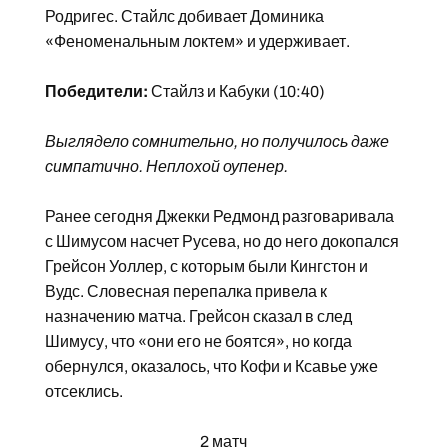
Родригес. Стайлс добивает Доминика
«Феноменальным локтем» и удерживает.
Победители:
Стайлз и Кабуки (10:40)
Выглядело сомнительно, но получилось даже
симпатично. Неплохой оупенер.
Ранее сегодня Джекки Редмонд разговаривала
с Шимусом насчет Русева, но до него докопался
Грейсон Уоллер, с которым были Кингстон и
Вудс. Словесная перепалка привела к
назначению матча. Грейсон сказал в след
Шимусу, что «они его не боятся», но когда
обернулся, оказалось, что Кофи и Ксавье уже
отсеклись.
2 матч