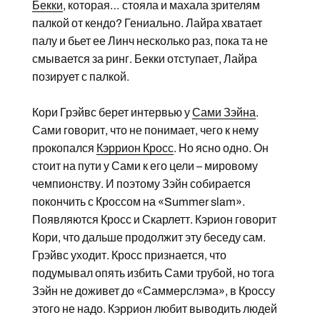
Бекки
, которая… стояла и махала зрителям
палкой от кендо? Гениально. Лайра хватает
палу и бьет ее Линч несколько раз, пока та не
смывается за ринг. Бекки отступает, Лайра
позирует с палкой.
Кори Грэйвс берет интервью у
Сами Зэйна
.
Сами говорит, что не понимает, чего к нему
прокопался
Кэррион Кросс
. Но ясно одно. Он
стоит на пути у Сами к его цели – мировому
чемпионству. И поэтому Зэйн собирается
покончить с Кроссом на «Summer slam».
Появляются Кросс и Скарлетт. Кэрион говорит
Кори, что дальше продолжит эту беседу сам.
Грэйвс уходит. Кросс признается, что
подумывал опять избить Сами трубой, но тога
Зэйн не доживет до «Саммерслэма», в Кроссу
этого не надо. Кэррион любит выводить людей