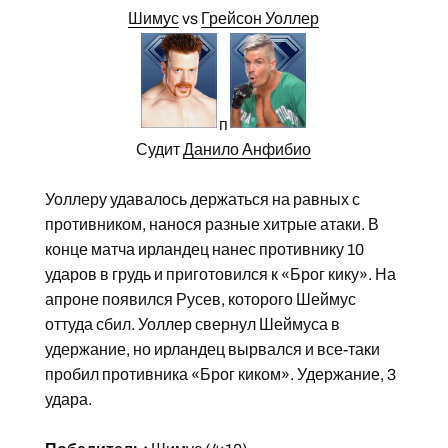
Шимус
vs
Грейсон Уоллер
п
Судит
Данило Анфибио
Уоллеру удавалось держаться на равных с
противником, нанося разные хитрые атаки. В
конце матча ирландец нанес противнику 10
ударов в грудь и приготовился к «Брог кику». На
апроне появился Русев, которого Шеймус
оттуда сбил. Уоллер свернул Шеймуса в
удержание, но ирландец вырвался и все-таки
пробил противника «Брог киком». Удержание, 3
удара.