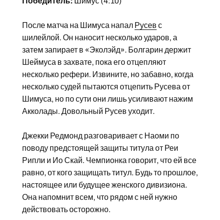
Победитель:
Шимус (4:10)
После матча на Шимуса напал
Русев
с
шилейлой. Он наносит несколько ударов, а
затем запирает в «Эколэйд». Болгарин держит
Шеймуса в захвате, пока его отцепляют
несколько рефери. Извините, но забавно, когда
несколько судей пытаются отцепить Русева от
Шимуса, но по сути они лишь усиливают нажим
Акколады. Довольный Русев уходит.
Джекки Редмонд разговаривает с Наоми по
поводу предстоящей защиты титула от Реи
Рипли и Ио Скай. Чемпионка говорит, что ей все
равно, от кого защищать титул. Будь то прошлое,
настоящее или будущее женского дивизиона.
Она напомнит всем, что рядом с ней нужно
действовать осторожно.