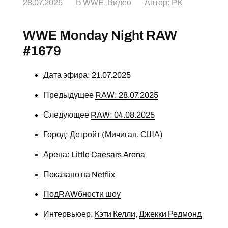
28.07.2025
В
WWE
,
Видео
Автор:
PK
WWE Monday Night RAW
#1679
Дата эфира: 21.07.2025
Предыдущее
RAW: 28.07.2025
Следующее
RAW: 04.08.2025
Город: Детройт (Мичиган, США)
Арена: Little Caesars Arena
Показано на Netflix
ПодRAWбности шоу
Интервьюер:
Кэти Келли
,
Джекки Редмонд