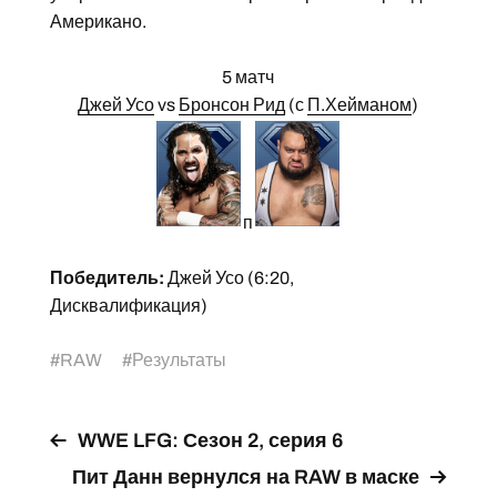
Американо.
5 матч
Джей Усо
vs
Бронсон Рид
(с
П.Хейманом
)
п
Победитель:
Джей Усо (6:20,
Дисквалификация)
#
RAW
#
Результаты
WWE LFG: Сезон 2, серия 6
Пит Данн вернулся на RAW в маске