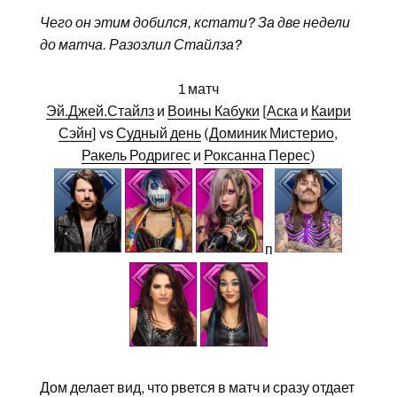
Чего он этим добился, кстати? За две недели
до матча. Разозлил Стайлза?
1 матч
Эй.Джей.Стайлз
и
Воины Кабуки
[
Аска
и
Каири
Сэйн
] vs
Судный день
(
Доминик Мистерио
,
Ракель Родригес
и
Роксанна Перес
)
п
Дом делает вид, что рвется в матч и сразу отдает