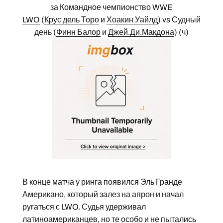
за Командное чемпионство WWE
LWO
(
Крус дель Торо
и
Хоакин Уайлд
) vs Судный
день (
Финн Балор
и
Джей.Ди.Макдона
) (ч)
В конце матча у ринга появился Эль Гранде
Американо, который залез на апрон и начал
ругаться с LWO. Судья удерживал
латиноамериканцев, но те особо и не пытались