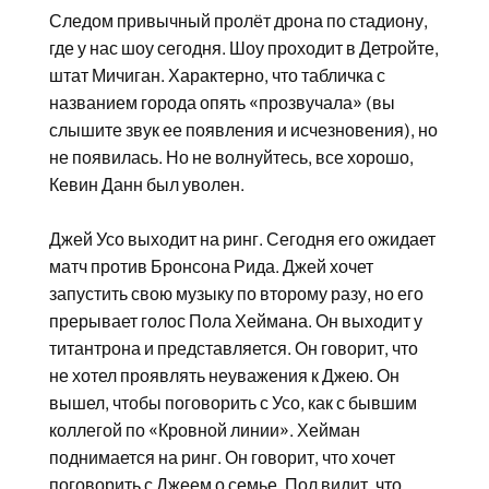
Следом привычный пролёт дрона по стадиону,
где у нас шоу сегодня. Шоу проходит в Детройте,
штат Мичиган. Характерно, что табличка с
названием города опять «прозвучала» (вы
слышите звук ее появления и исчезновения), но
не появилась. Но не волнуйтесь, все хорошо,
Кевин Данн был уволен.
Джей Усо выходит на ринг. Сегодня его ожидает
матч против Бронсона Рида. Джей хочет
запустить свою музыку по второму разу, но его
прерывает голос Пола Хеймана. Он выходит у
титантрона и представляется. Он говорит, что
не хотел проявлять неуважения к Джею. Он
вышел, чтобы поговорить с Усо, как с бывшим
коллегой по «Кровной линии». Хейман
поднимается на ринг. Он говорит, что хочет
поговорить с Джеем о семье. Пол видит, что