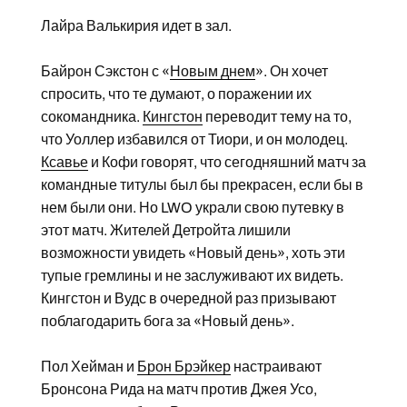
Лайра Валькирия идет в зал.
Байрон Сэкстон с «
Новым днем
». Он хочет
спросить, что те думают, о поражении их
сокомандника.
Кингстон
переводит тему на то,
что Уоллер избавился от Тиори, и он молодец.
Ксавье
и Кофи говорят, что сегодняшний матч за
командные титулы был бы прекрасен, если бы в
нем были они. Но LWO украли свою путевку в
этот матч. Жителей Детройта лишили
возможности увидеть «Новый день», хоть эти
тупые гремлины и не заслуживают их видеть.
Кингстон и Вудс в очередной раз призывают
поблагодарить бога за «Новый день».
Пол Хейман и
Брон Брэйкер
настраивают
Бронсона Рида на матч против Джея Усо,