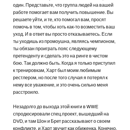
один. Представьте, что группа людей на вашей
работе помогает вам получить повышение. Вы
решаете уйти, и те, кто помогал вам, просят
помочь в том, чтобы хоть как-то возместить ваш
уход. И в ответ вы просто отказываетесь. Если
ты уходишь из промоушна, являясь чемпионом,
ты обязан проиграть пояс следующему
претенденту и сделать это на ринге в чистом
бою. Так должно быть. Когда я только приступил
к тренировкам, Харт был моим любимым
рестлером, но после того случая я потерял к
нему все уважение, и это очень сильно меня
расстроило.
Незадолго до выхода этой книги в WWE
спродюсировали спец.проект, вышедший на
DVD, и там Шон и Брет рассказывают о своем
конфликте, и Харт звучит как обиженка. Конечно,