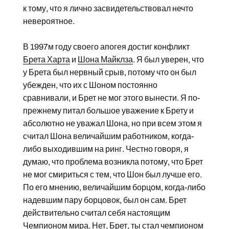
к тому, что я лично засвидетельствовал нечто
невероятное.
В 1997м году своего апогея достиг конфликт
Брета Харта
и
Шона Майклза
. Я был уверен, что
у Брета был нервный срыв, потому что он был
убежден, что их с Шоном постоянно
сравнивали, и Брет не мог этого вынести. Я по-
прежнему питал большое уважение к Брету и
абсолютно не уважал Шона, но при всем этом я
считал Шона величайшим работником, когда-
либо выходившим на ринг. Честно говоря, я
думаю, что проблема возникла потому, что Брет
не мог смириться с тем, что Шон был лучше его.
По его мнению, величайшим борцом, когда-либо
надевшим пару борцовок, был он сам. Брет
действительно считал себя настоящим
Чемпионом мира. Нет, Брет, ты стал чемпионом