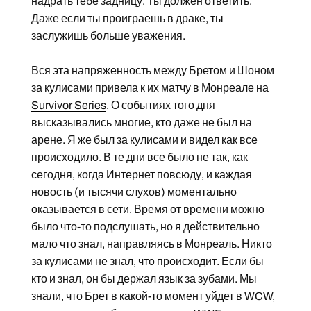
надрать тебе задницу. Ты должен ответить.
Даже если ты проиграешь в драке, ты
заслужишь больше уважения.
Вся эта напряженность между Бретом и Шоном
за кулисами привела к их матчу в Монреале на
Survivor Series
. О событиях того дня
высказывались многие, кто даже не был на
арене. Я же был за кулисами и видел как все
происходило. В те дни все было не так, как
сегодня, когда Интернет повсюду, и каждая
новость (и тысячи слухов) моментально
оказывается в сети. Время от времени можно
было что-то подслушать, но я действительно
мало что знал, направляясь в Монреаль. Никто
за кулисами не знал, что происходит. Если бы
кто и знал, он бы держал язык за зубами. Мы
знали, что Брет в какой-то момент уйдет в WCW,