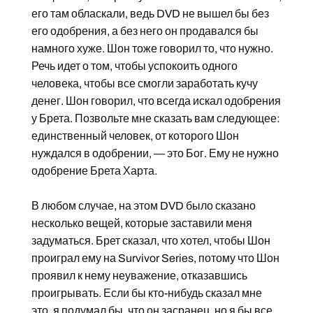
его там обласкали, ведь DVD не вышел бы без
его одобрения, а без него он продавался бы
намного хуже. Шон тоже говорил то, что нужно.
Речь идет о том, чтобы успокоить одного
человека, чтобы все смогли заработать кучу
денег. Шон говорил, что всегда искал одобрения
у Брета. Позвольте мне сказать вам следующее:
единственный человек, от которого Шон
нуждался в одобрении, — это Бог. Ему не нужно
одобрение Брета Харта.
В любом случае, на этом DVD было сказано
несколько вещей, которые заставили меня
задуматься. Брет сказал, что хотел, чтобы Шон
проиграл ему на Survivor Series, потому что Шон
проявил к нему неуважение, отказавшись
проигрывать. Если бы кто-нибудь сказал мне
это, я подумал бы, что он засранец, но я бы все