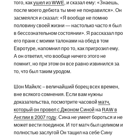
того, как
ушел из WWE
, и сказал ему: «Знаешь,
после моего дебюта ты мне не понравился». Он
засмеялся и сказал: «Я вообще не помню
половину своей жизни — настолько часто я был
в бессознательном состоянии». Я рассказал про
его пранк с моими талонами на обед в том
Евротуре, напомнил про то, как пригрозил ему.
А он ответил, что вообще ничего этого не
помнит, но при этом он все равно извинился за
то, что был таким уродом.
Шон Майклс – величайший борец всех времен,
вне всякого сомнения. Если вам нужны
доказательства, посмотрите часовой
матч,
который он провел с Джоном Синой
на
RAW в
Англии в 2007 году
. Сина не умеет бороться и не
может вести поединок. И тот матч был целиком и
полностью заслугой Он тащил на себе Сину