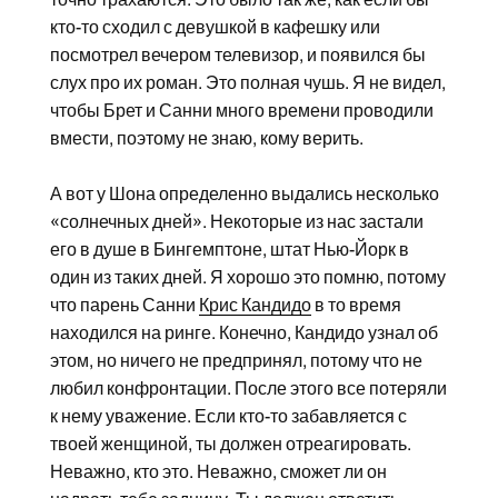
кто-то сходил с девушкой в кафешку или
посмотрел вечером телевизор, и появился бы
слух про их роман. Это полная чушь. Я не видел,
чтобы Брет и Санни много времени проводили
вмести, поэтому не знаю, кому верить.
А вот у Шона определенно выдались несколько
«солнечных дней». Некоторые из нас застали
его в душе в Бингемптоне, штат Нью-Йорк в
один из таких дней. Я хорошо это помню, потому
что парень Санни
Крис Кандидо
в то время
находился на ринге. Конечно, Кандидо узнал об
этом, но ничего не предпринял, потому что не
любил конфронтации. После этого все потеряли
к нему уважение. Если кто-то забавляется с
твоей женщиной, ты должен отреагировать.
Неважно, кто это. Неважно, сможет ли он