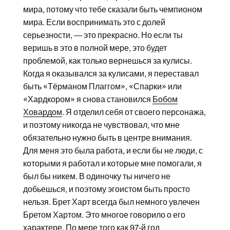
мира, потому что тебе сказали быть чемпионом
мира. Если воспринимать это с долей
серьезности, — это прекрасно. Но если ты
веришь в это в полной мере, это будет
проблемой, как только вернешься за кулисы.
Когда я оказывался за кулисами, я переставал
быть «Тёрманом Плаггом», «Спарки» или
«Хардкором» я снова становился
Бобом
Ховардом
. Я отделил себя от своего персонажа,
и поэтому никогда не чувствовал, что мне
обязательно нужно быть в центре внимания.
Для меня это была работа, и если бы не люди, с
которыми я работал и которые мне помогали, я
был бы никем. В одиночку ты ничего не
добьешься, и поэтому эгоистом быть просто
нельзя. Брет Харт всегда был немного увлечен
Бретом Хартом. Это многое говорило о его
характере. По мере того как 97-й год