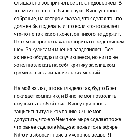
слышал, но воспринял все это с недоверием. В
тот момент это все были слухи. Винс устроил
собрание, на котором сказал, что сделал то, что
должен был сделать, и что если кто-то сделает
что-то не так, как он хочет, он никого не держит.
Потом он просто начал говорить о предстоящем
шоу. За кулисами мнения разделились. Все
активно обсуждали случившееся, но никто не
хотел навлекать на себя критику за слишком
громкое высказывание своих мнений.
На мой взгляд, это выглядело так, будто
Брет
покидает компанию
, и Винс не мог позволить
ему взять с собой пояс. Винсу пришлось
защитить титул и компанию. Он не мог
допустить, что его Чемпион мира сделает то же,
что ранее сделала Мадуза
: появится в эфире
Nitro и выбросит пояс в мусорное ведро. Я