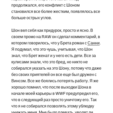
продолжался, его конфликт с Шоном
становился все более жестким, появлялось все
больше острых углов.
Шон вел себя как придурок, просто и ясно. В
своем промо на RAW он сделал комментарий, в
котором говорилось, что у Брета роман с
Санни
.
Я подумал, что это чушь, учитывая, что Шон
знал, что Брет женат и у него есть дети. Все за
кулисами знали, что это бред, но никто не
собирался указать на это Шону, потому что даже
без своих приятелей он все еще был дружен с
Винсом. Все же боялись потерять работу. Я же
хорошо помнил, что после выходки Шона в
начале моей карьеры в WWF предупредил его,
что в следующий раз просто уничтожу его. Так
что я не собирался позволять этому ублюдку
унижать меня. Мне было плевать, уволят ли