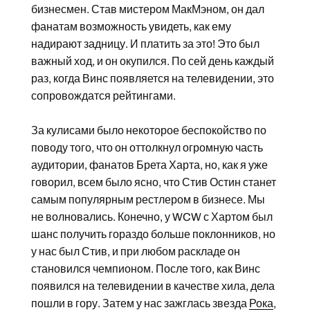
бизнесмен. Став мистером МакМэном, он дал
фанатам возможность увидеть, как ему
надирают задницу. И платить за это! Это был
важный ход, и он окупился. По сей день каждый
раз, когда Винс появляется на телевидении, это
сопровождатся рейтингами.
За кулисами было некоторое беспокойство по
поводу того, что он оттолкнул огромную часть
аудитории, фанатов Брета Харта, но, как я уже
говорил, всем было ясно, что Стив Остин станет
самым популярным рестлером в бизнесе. Мы
не волновались. Конечно, у WCW с Хартом был
шанс получить гораздо больше поклонников, но
у нас был Стив, и при любом раскладе он
становился чемпионом. После того, как Винс
появился на телевидении в качестве хила, дела
пошли в гору. Затем у нас зажглась звезда
Рока
,