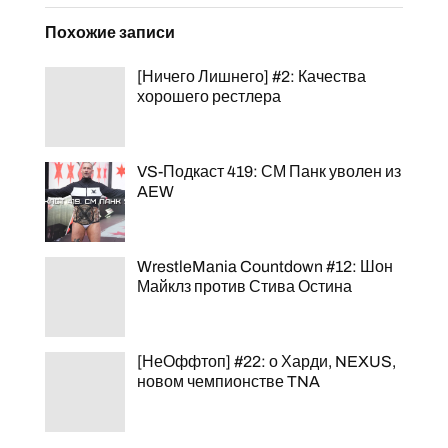
Похожие записи
[Ничего Лишнего] #2: Качества
хорошего рестлера
VS-Подкаст 419: СМ Панк уволен из
AEW
WrestleMania Countdown #12: Шон
Майклз против Стива Остина
[НеОффтоп] #22: о Харди, NEXUS,
новом чемпионстве TNA