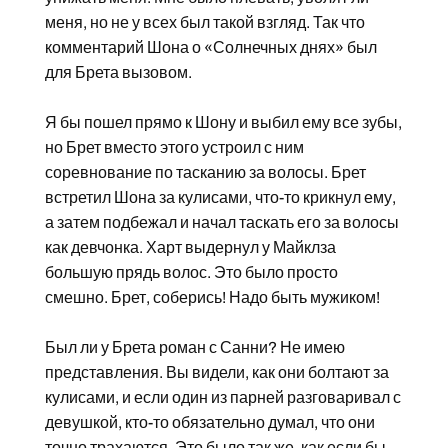
меня, но не у всех был такой взгляд. Так что
комментарий Шона о «Солнечных днях» был
для Брета вызовом.
Я бы пошел прямо к Шону и выбил ему все зубы,
но Брет вместо этого устроил с ним
соревнование по тасканию за волосы. Брет
встретил Шона за кулисами, что-то крикнул ему,
а затем подбежал и начал таскать его за волосы
как девчонка. Харт выдернул у Майклза
большую прядь волос. Это было просто
смешно. Брет, соберись! Надо быть мужиком!
Был ли у Брета роман с Санни? Не имею
представления. Вы видели, как они болтают за
кулисами, и если один из парней разговаривал с
девушкой, кто-то обязательно думал, что они
точно трахаются. Это было так же, как если бы