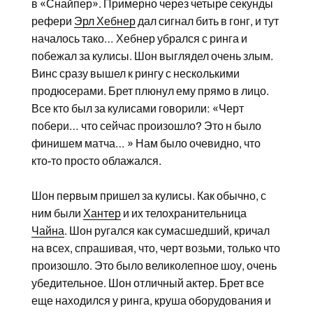
в «Снайпер». Примерно через четыре секунды
рефери
Эрл Хебнер
дал сигнал бить в гонг, и тут
началось тако… Хебнер убрался с ринга и
побежал за кулисы. Шон выглядел очень злым.
Винс сразу вышел к рингу с несколькими
продюсерами. Брет плюнул ему прямо в лицо.
Все кто был за кулисами говорили: «Черт
побери… что сейчас произошло? Это н было
финишем матча… » Нам было очевидно, что
кто-то просто облажался.
Шон первым пришел за кулисы. Как обычно, с
ним были
Хантер
и их телохранительница
Чайна
. Шон ругался как сумасшедший, кричал
на всех, спрашивая, что, черт возьми, только что
произошло. Это было великолепное шоу, очень
убедительное. Шон отличный актер. Брет все
еще находился у ринга, круша оборудования и