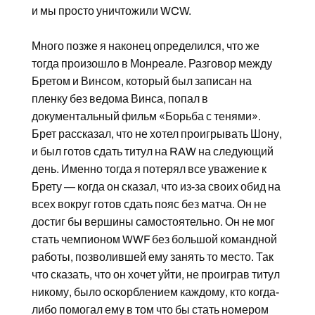
и мы просто уничтожили WCW.
Много позже я наконец определился, что же
тогда произошло в Монреале. Разговор между
Бретом и Винсом, который был записан на
пленку без ведома Винса, попал в
документальный фильм «Борьба с тенями».
Брет рассказал, что не хотел проигрывать Шону,
и был готов сдать титул на RAW на следующий
день. Именно тогда я потерял все уважение к
Брету — когда он сказал, что из-за своих обид на
всех вокруг готов сдать пояс без матча. Он не
достиг бы вершины самостоятельно. Он не мог
стать чемпионом WWF без большой командной
работы, позволившей ему занять то место. Так
что сказать, что он хочет уйти, не проиграв титул
никому, было оскорблением каждому, кто когда-
либо помогал ему в том что бы стать номером