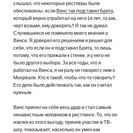
слышал, что некоторые рестлеры были
обеспокоены: если
Винс так подставил Брета
,
который верно отработал на него 14 лет, то как,
черт возьми, ему доверять? Я так не думал.
Случившееся не поменяло моего мнения о
Винсе. Я доверял его решениям и решил для
себя, что если он и подставил Брета, то лишь
потому, что его прижали к стенке, и у него не
было другого выбора. За все годы, что я
работал на Винса, я ни разу не говорил с ним о
Монреале. Кто я такой, чтобы что-то говорить?
Его дело было действовать так, как он считал
нужным.
Винс принял на себя весь удар и стал самым
ненавистным человеком в рестлинге. То, что он
извлек из этого выгоду, приняв участие в ТВ-
шоу, показывает, насколько он умен как