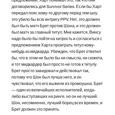
предложение, Харт понимал это, так что они
договорились для Survivor Series. Если бы Харт
передал пояс кому-то другому перед тем шоу,
это убило бы всю интригу PPV. Нет, это должен
был быть матч Брет против Шона, и это должен
был матч за главный титул. Мне кажется, Винсу
надо было бы пойти на хитрость и согласиться с
предложением Харта проиграть титул кому-
нибудь из мидкарда. Убежден, что Брет ответил
бы, что в этом не было бы ни смысла, ни сюжета,
и тот мидкардер был просто не готов к титулу.
Брет просто завидовал и действовал так,
потому что Шон был лучше него, и он
чувствовал, что его выжили из промоушна. Брет
— один из величайших исполнителей, когда-
либо выступавших на ринге, но он не лучший.
Шон, несомненно, лучший борец всех времен, и
Брет должен это принять.