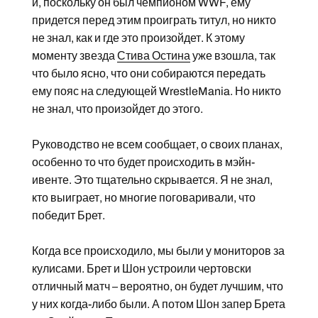
и, поскольку он был чемпионом WWF, ему
придется перед этим проиграть титул, но никто
не знал, как и где это произойдет. К этому
моменту звезда
Стива Остина
уже взошла, так
что было ясно, что они собираются передать
ему пояс на следующей WrestleMania. Но никто
не знал, что произойдет до этого.
Руководство не всем сообщает, о своих планах,
особенно то что будет происходить в мэйн-
ивенте. Это тщательно скрывается. Я не знал,
кто выиграет, но многие поговаривали, что
победит Брет.
Когда все происходило, мы были у мониторов за
кулисами. Брет и Шон устроили чертовски
отличный матч – вероятно, он будет лучшим, что
у них когда-либо были. А потом Шон запер Брета