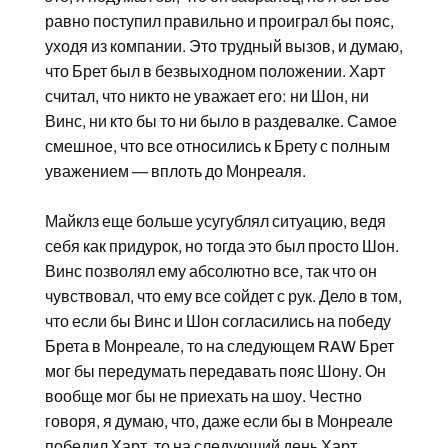
равно поступил правильно и проиграл бы пояс,
уходя из компании. Это трудный вызов, и думаю,
что Брет был в безвыходном положении. Харт
считал, что никто не уважает его: ни Шон, ни
Винс, ни кто бы то ни было в раздевалке. Самое
смешное, что все относились к Брету с полным
уважением — вплоть до Монреаля.
Майклз еще больше усугублял ситуацию, ведя
себя как придурок, но тогда это был просто Шон.
Винс позволял ему абсолютно все, так что он
чувствовал, что ему все сойдет с рук. Дело в том,
что если бы Винс и Шон согласились на победу
Брета в Монреале, то на следующем RAW Брет
мог бы передумать передавать пояс Шону. Он
вообще мог бы не приехать на шоу. Честно
говоря, я думаю, что, даже если бы в Монреале
победил Харт, то на следующий день Харт