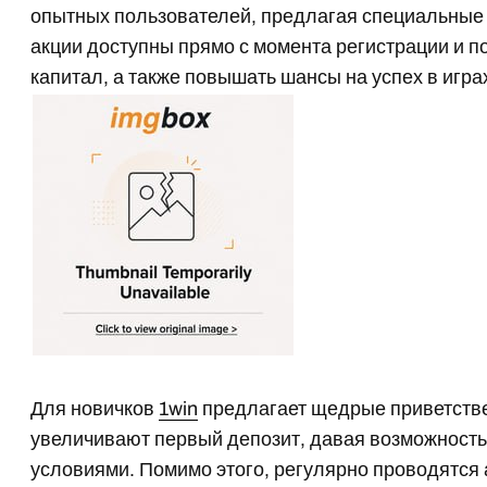
опытных пользователей, предлагая специальные 
акции доступны прямо с момента регистрации и 
капитал, а также повышать шансы на успех в игра
Для новичков
1win
предлагает щедрые приветств
увеличивают первый депозит, давая возможность
условиями. Помимо этого, регулярно проводятся