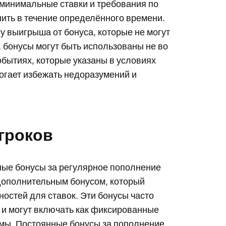
минимальные ставки и требования по
ить в течение определённого времени.
 выигрыша от бонуса, которые не могут
 бонусы могут быть использованы не во
событиях, которые указаны в условиях
огает избежать недоразумений и
гроков
ные бонусы за регулярное пополнение
дополнительным бонусом, который
ностей для ставок. Эти бонусы часто
 и могут включать как фиксированные
ммы. Постоянные бонусы за пополнение