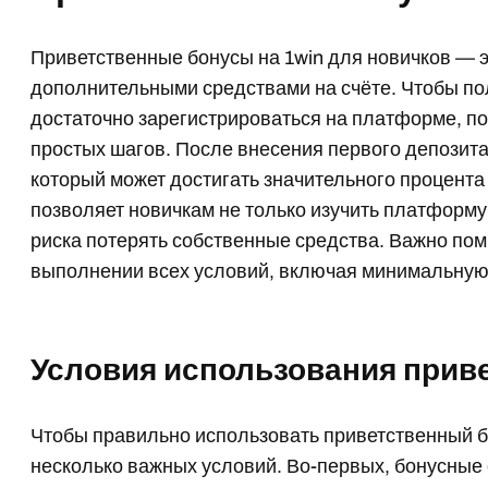
Приветственные бонусы на 1win для новичков — э
дополнительными средствами на счёте. Чтобы пол
достаточно зарегистрироваться на платформе, по
простых шагов. После внесения первого депозита
который может достигать значительного процента
позволяет новичкам не только изучить платформу
риска потерять собственные средства. Важно помн
выполнении всех условий, включая минимальную
Условия использования прив
Чтобы правильно использовать приветственный б
несколько важных условий. Во-первых, бонусные 