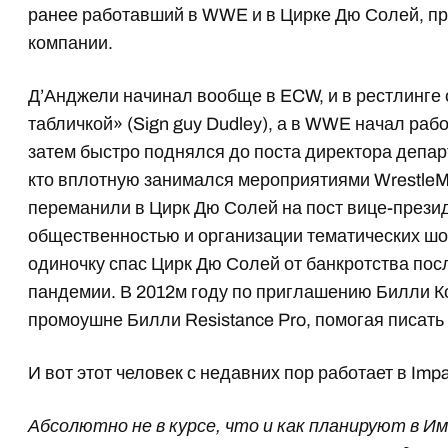
ранее работавший в WWE и в Цирке Дю Солей, пр
компании.
Д’Анджели начинал вообще в ECW, и в рестлинге 
табличкой» (Sign guy Dudley), а в WWE начал рабо
затем быстро поднялся до поста директора депар
кто вплотную занимался мероприятиями WrestleM
переманили в Цирк Дю Солей на пост вице-презид
общественностью и организации тематических шоу.
одиночку спас Цирк Дю Солей от банкротства по
пандемии. В 2012м году по приглашению Билли Ко
промоушне Билли Resistance Pro, помогая писать
И вот этот человек с недавних пор работает в Impa
Абсолютно не в курсе, что и как планируют в Им