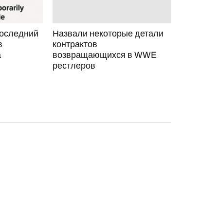
последний
Назвали некоторые детали
в
контрактов
а
возвращающихся в WWE
рестлеров