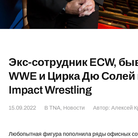
Экс-сотрудник ECW, бы
WWE и Цирка Дю Солей 
Impact Wrestling
15.09.2022
В
TNA
,
Новости
Автор:
Алексей К
Любопытная фигура пополнила ряды офисных сотр