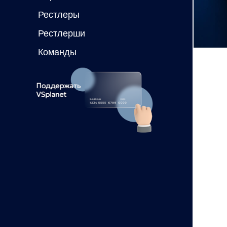
Рестлеры
Рестлерши
Команды