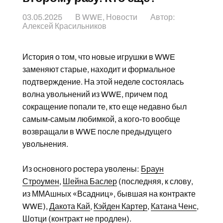
03.05.2025
В
WWE
,
Новости
Автор:
Алексей Красильников
История о том, что новые игрушки в WWE
заменяют старые, находит и формальное
подтверждение. На этой неделе состоялась
волна увольнений из WWE, причем под
сокращение попали те, кто еще недавно был
самым-самым любимкой, а кого-то вообще
возвращали в WWE после предыдущего
увольнения.
Из основного ростера уволены:
Браун
Строумен
,
Шейна Баслер
(последняя, к слову,
из ММАшных «Всадниц», бывшая на контракте
WWE),
Дакота Кай
,
Кэйден Картер
,
Катана Ченс
,
Шотци
(контракт не продлен).