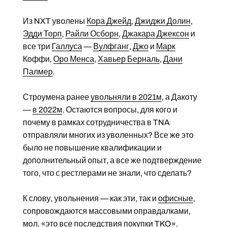
Из NXT уволены
Кора Джейд
,
Джиджи Долин
,
Эдди Торп
,
Райли Осборн
,
Джакара Джексон
и
все три
Галлуса
—
Вулфганг
,
Джо
и
Марк
Коффи,
Оро Менса
,
Хавьер Берналь
,
Дани
Палмер
.
Строумена ранее
увольняли в 2021м
, а Дакоту
—
в 2022м
. Остаются вопросы, для кого и
почему в рамках сотрудничества в TNA
отправляли многих из уволенных? Все же это
было не повышение квалификации и
дополнительный опыт, а все же подтверждение
того, что с рестлерами не знали, что сделать?
К слову, увольнения — как эти, так и
офисные
,
сопровождаются массовыми оправдалками,
мол, «это все последствия покупки TKO».