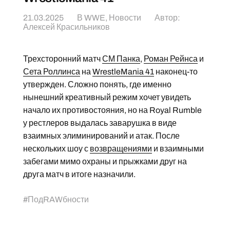
21.03.2025
В
WWE
,
Новости
Автор:
Алексей Красильников
Трехсторонний матч
СМ Панка
,
Роман Рейнса
и
Сета Роллинса
на
WrestleMania 41
наконец-то
утвержден. Сложно понять, где именно
нынешний креативный режим хочет увидеть
начало их противостояния, но на Royal Rumble
у рестлеров выдалась заварушка в виде
взаимных элиминирований и атак. После
нескольких шоу с
возвращениями
и взаимными
забегами мимо охраны и прыжками друг на
друга матч в итоге назначили.
#
ПодRAWбности