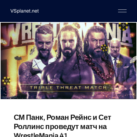
VSplanet.net
СМ Панк, Роман Рейнс и Сет
Роллинс проведут матч на
WrestleMania 41