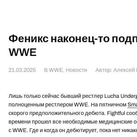
Феникс наконец-то подп
WWE
21.03.2025
В
WWE
,
Новости
Автор:
Алексей 
Лишь только сейчас бывший рестлер Lucha Unde
полноценным рестлером WWE. На пятничном
Sm
скорого предположительного дебюта. Fightful соо
времени прошел все необходимые медицинские о
с WWE. Где и когда он дебютирует, пока нет ника