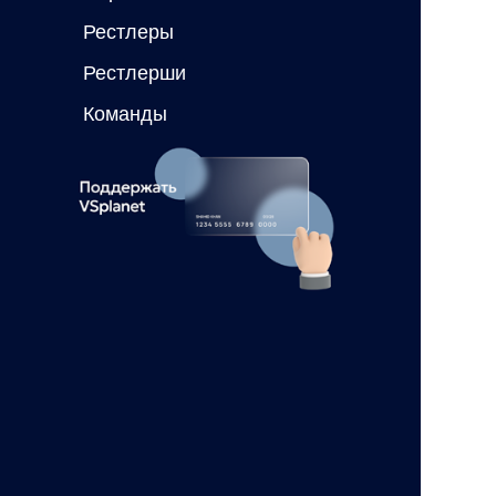
Рестлеры
Рестлерши
Команды