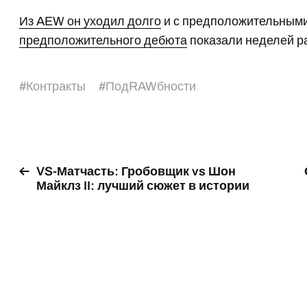
Из AEW он уходил долго
и с предположительным
предположительного дебюта
показали неделей р
#
Контракты
#
ПодRAWбности
VS-Матчасть: Гробовщик vs Шон
Майклз II: лучший сюжет в истории