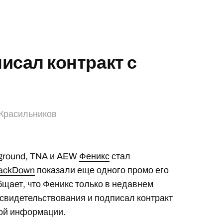
исал контракт с
Красильников
rground, TNA и AEW
Феникс
стал
ackDown
показали еще одного промо его
бщает, что Феникс только в недавнем
свидетельствования и подписал контракт
кой информации.