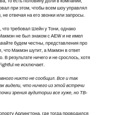
а, то есть половину доли в компании,
овал при этом, чтобы всем шоу управлял
 не отвечая на его звонки или запросы.
о, что требовал Шейн у Тони, однако
Макмэн не был знаком с AEW и не имел
вайте будем честны, представления про
, что Макмэн шутит, а Макмэн в ответ
. В результате ничего и не срослось, хотя
ghtful не исключает.
ывного никто не сообщил. Все и так
ак видели, что ничего из этой встречи
точки зрения аудитории все хуже, но ТВ-
опорту Арлингтона, где тогда проводился