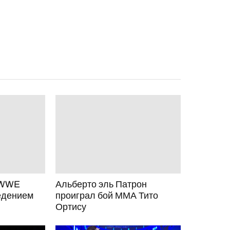
 WWE
Альберто эль Патрон
едением
проиграл бой ММА Тито
Ортису