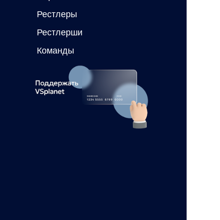
Рестлеры
Рестлерши
Команды