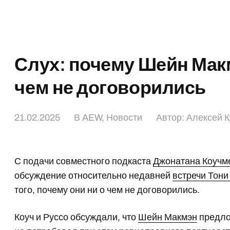
Слух: почему Шейн Макм
чем не договорились
21.02.2025
В
AEW
,
Новости
Автор:
Алексей 
С подачи совместного подкаста
Джонатана Коучм
обсуждение относительно недавней
встречи Тон
того, почему они ни о чем не договорились.
Коуч и Руссо обсуждали, что
Шейн Макмэн
предл