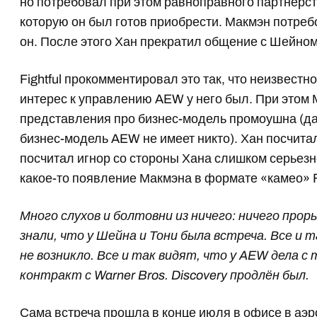
но потребовал при этом равноправного партнерств
которую он был готов приобрести. Макмэн потреб
он. После этого Хан прекратил общение с Шейном,
Fightful прокомментировал это так, что неизвестн
интерес к управлению AEW у него был. При этом 
представления про бизнес-модель промоушна (да
бизнес-модель AEW не имеет никто). Хан посчитал
посчитал игнор со стороны Хана слишком серьезно
какое-то появление Макмэна в формате «камео» Fi
Много слухов и болтовни из ничего: ничего прор
знали, что у Шейна и Тони была встреча. Все и т
не возникло. Все и так видят, что у AEW дела с 
контракт с Warner Bros. Discovery продлён был.
Сама встреча прошла в конце июля в офисе в аэр