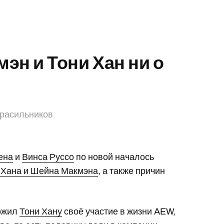
эн и Тони Хан ни о
Красильников
ена
и
Винса Руссо
по новой началось
и Хана и Шейна Макмэна
, а также причин
ожил
Тони Хану
своё участие в жизни AEW,