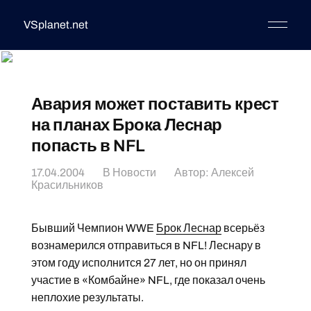
VSplanet.net
Авария может поставить крест
на планах Брока Леснар
попасть в NFL
17.04.2004
В
Новости
Автор:
Алексей
Красильников
Бывший Чемпион WWE
Брок Леснар
всерьёз
вознамерился отправиться в NFL! Леснару в
этом году исполнится 27 лет, но он принял
участие в «Комбайне» NFL, где показал очень
неплохие результаты.