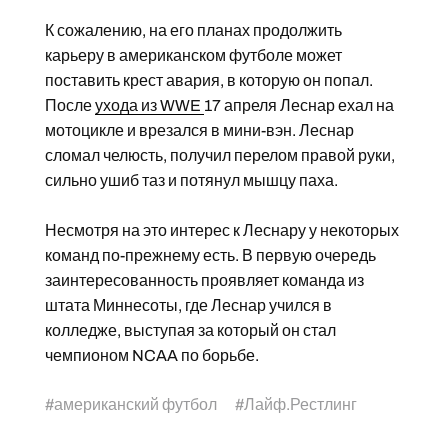
К сожалению, на его планах продолжить
карьеру в американском футболе может
поставить крест авария, в которую он попал.
После
ухода из WWE
17 апреля Леснар ехал на
мотоцикле и врезался в мини-вэн. Леснар
сломал челюсть, получил перелом правой руки,
сильно ушиб таз и потянул мышцу паха.
Несмотря на это интерес к Леснару у некоторых
команд по-прежнему есть. В первую очередь
заинтересованность проявляет команда из
штата Миннесоты, где Леснар учился в
колледже, выступая за который он стал
чемпионом NCAA по борьбе.
#
американский футбол
#
Лайф.Рестлинг