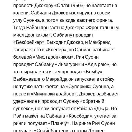
провести Джокеру «Сплэш 450», но налетает на
колени. Сабиан и Джокер изолируют в своем
углу Суонна, а потом выкидывают его с ринга.
Тогда Райан прыгает на Джокера «Фронтальным
мисл дропкиком», Сабиану проводит
«Бекбрейкер». Выходит Джокер, и Макбрейд
запирает его в «Клевер», но Сабиан разбивает
болевой «Мисл дропкиком». Рич Суонн
проводит Сабиану «Инзигури» и «Ад в раю», но
тот вырывается и сам проводит «Бомбу».
Выбежавшего Макрайда он запускает в стойку.
но тут же натыкается на «Суперкик» Суонна, а
после и «Мичиноки драйвер». Джокер разбивает
удержание и проводит Суонну «обратный
суплекс», но сам получает от Райана «ДВД». Но
Рэйн мажет на Сабиана «Кросбоди», улетает за
ринг и получает «Планчу». На ринге Рич Суонн
получает «Спайнбастер», а потом Джокер