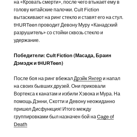
на «Кровать смерти», после чего втыкает ему в
голову китайские палочки. Cult Fiction
вытаскивают на ринг стекло и ставят его на стул.
tHURTeen проводит Девону Муру «Канадский
разрушитель» со стойки сквозь стекло и
удержание.
Победители: Cult Fiction (Масада, Браин
Дэмэдж и tHURTeen)
После боя на ринг вбежал
Дрэйк Янгер
и напал
на своих бывших друзей. Они приковали
Вортекса к канатам и избили Хэвока и Мура. На
помощь Дэнни, Скотти и Девону неожиданно
пришел Дисфункция! Итого между
группировками был назначен бой на
Cage of
Death