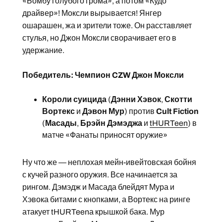
«Бомбу голубого грома», а потом «Кудо
драйвер»! Моксли вырывается! Янгер
ошарашен, жа и зрители тоже. Он расставляет
стулья, но Джон Моксли сворачивает его в
удержание.
Победитель: Чемпион CZW Джон Моксли
Короли суицида
(
Дэнни Хэвок
,
Скотти
Вортекс
и
Дэвон Мур
) против
Cult Fiction
(
Масады
,
Брэйн Дэмэджа
и
tHURTeen
) в
матче «Фанаты приносят оружие»
Ну что же — неплохая мейн-ивейтовская бойня
с кучей разного оружия. Все начинается за
рингом. Дэмэдж и Масада блейдят Мура и
Хэвока битами с кнопками, а Вортекс на ринге
атакует tHURTeenа крышкой бака. Мур