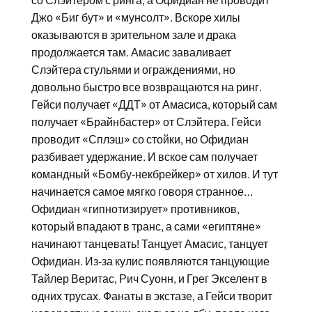
со Слэйтером с ринга, а Офидиан не проводит
Джо «Биг бут» и «мунсолт». Вскоре хилы
оказываются в зрительном зале и драка
продолжается там. Амасис заваливает
Слэйтера стульями и ограждениями, но
довольно быстро все возвращаются на ринг.
Гейси получает «ДДТ» от Амасиса, который сам
получает «Брайнбастер» от Слэйтера. Гейси
проводит «Сплэш» со стойки, но Офидиан
разбивает удержание. И вское сам получает
командный «Бомбу-некбрейкер» от хилов. И тут
начинается самое мягко говоря странное…
Офидиан «гипнотизирует» противников,
который впадают в транс, а сами «египтяне»
начинают танцевать! Танцует Амасис, танцует
Офидиан. Из-за кулис появляются танцующие
Тайлер Веритас, Рич Суонн, и Грег Экселент в
одних трусах. Фанаты в экстазе, а Гейси творит