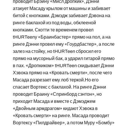
проводит Брэйну «Мисл дропкик», Дэнни
атакует Масаду крылом от машины и забивает
битой с кнопками. Дэмэдж забивает Дэвона на
ринге баклахой из под воды, обклееной
кнопками. Скотти те временем провел
tHURTeenу «Браинбастер» прямо на пол, а на
ринге Дэнни провел ему «Гоурдбастер», а после
залез на стойку, но tHURTeen сбросил его
прямо на мусорный бак, а ударил гитарой прямо
в пах. «Дропкиком» tHURTeen скидывает Дэнни
Хэвока прямо на «Кровать смерти», после чего
Масада разрезает ему лоб теркой.Но его
спасает Вортекс с баклахой. На ринге Дэнни
проводит Браину «Спринборд сэнтон», но
приходит Масада и вместе с Дэмэджем
«Двойным армдрагом» кидают Хэвока в
«Кровать смерти» на ринге. Масада проводит
Вортексу «Пилдрайвер», а потом Муру «Бомбу»