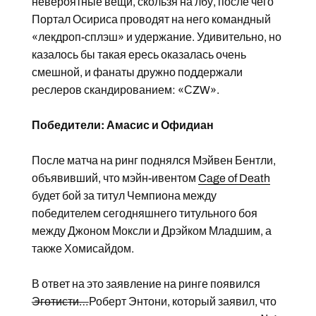
невероятные вещи, скользя на лбу, после чего
Портал Осириса проводят на него командный
«лекдроп-сплэш» и удержание. Удивительно, но
казалось бы такая ересь оказалась очень
смешной, и фанаты дружно поддержали
реслеров скандированием: «СZW».
Победители: Амасис и Офидиан
После матча на ринг поднялся Мэйвен Бентли,
объявивший, что мэйн-ивентом
Cage of Death
будет бой за титул Чемпиона между
победителем сегодняшнего титульного боя
между Джоном Моксли и Дрэйком Младшим, а
также Хомисайдом.
В ответ на это заявление на ринге появился
Эготисти…
Роберт Энтони, который заявил, что