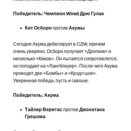
Победитель: Чемпион Wired Дрю Гулак
Кит Осборн
против
Акумы
Сегодня Акума дебютирует в CZW, причем
очень уверено. Осборн получает «Дропкик» и
несколько «Киков». Он пытается сопротивлятся,
но попадает на «Лангблоуер». После чего Акума
проводит две «Бомбы» и «Крэдл шок».
Уверенная победа, пусть и сквоше.
Победитель: Акума
Тайлер Веритас
против
Джонатана
Грешэма