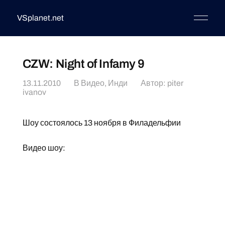
VSplanet.net
CZW: Night of Infamy 9
13.11.2010
В
Видео
,
Инди
Автор:
piter
ivanov
Шоу состоялось 13 ноября в Филадельфии
Видео шоу: