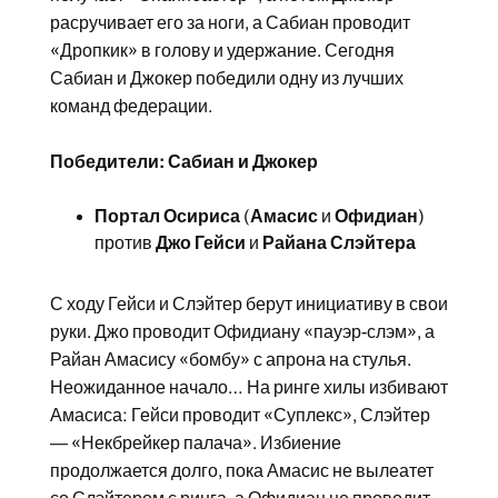
расручивает его за ноги, а Сабиан проводит
«Дропкик» в голову и удержание. Сегодня
Сабиан и Джокер победили одну из лучших
команд федерации.
Победители: Сабиан и Джокер
Портал Осириса
(
Амасис
и
Офидиан
)
против
Джо Гейси
и
Райана Слэйтера
С ходу Гейси и Слэйтер берут инициативу в свои
руки. Джо проводит Офидиану «пауэр-слэм», а
Райан Амасису «бомбу» с апрона на стулья.
Неожиданное начало… На ринге хилы избивают
Амасиса: Гейси проводит «Суплекс», Слэйтер
— «Некбрейкер палача». Избиение
продолжается долго, пока Амасис не вылеатет