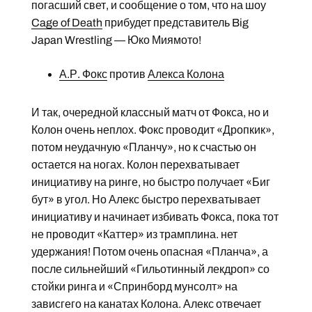
погасший свет, и сообщение о том, что на шоу
Cage of Death
прибудет представитель Big
Japan Wrestling — Юко Миямото!
А.Р. Фокс
против
Алекса Колона
И так, очередной классный матч от Фокса, но и
Колон очень неплох. Фокс проводит «Дропкик»,
потом неудачную «Планчу», но к счастью он
остается на ногах. Колон перехватывает
инициативу на ринге, но быстро получает «Биг
бут» в угол. Но Алекс быстро перехватывает
инициативу и начинает избивать Фокса, пока тот
не проводит «Каттер» из трамплина. нет
удержания! Потом очень опасная «Планча», а
после сильнейший «Гильотинный лекдроп» со
стойки ринга и «Спринборд мунсолт» на
зависгего на канатах Колона. Алекс отвечает