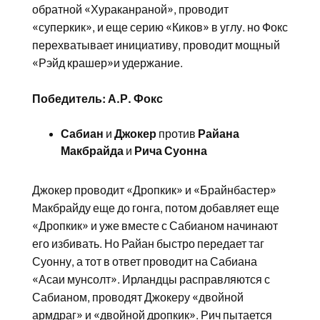
обратной «Хураканраной», проводит
«суперкик», и еще серию «Киков» в углу. но Фокс
перехватывает инициативу, проводит мощный
«Рэйд крашер»и удержание.
Победитель: А.Р. Фокс
Сабиан
и
Джокер
против
Райана
Макбрайда
и
Рича Суонна
Джокер проводит «Дропкик» и «Брайнбастер»
Макбрайду еще до гонга, потом добавляет еще
«Дропкик» и уже вместе с Сабианом начинают
его избивать. Но Райан быстро передает таг
Суонну, а тот в ответ проводит на Сабиана
«Асаи мунсолт». Ирландцы расправляются с
Сабианом, проводят Джокеру «двойной
армдраг» и «двойной дропкик». Рич пытается