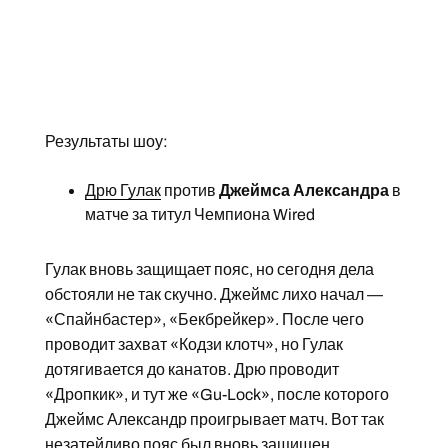
Результаты шоу:
Дрю Гулак
против
Джеймса Александра
в
матче за титул Чемпиона Wired
Гулак вновь защищает пояс, но сегодня дела
обстояли не так скучно. Джеймс лихо начал —
«Спайнбастер», «Бекбрейкер». После чего
проводит захват «Кодзи клотч», но Гулак
дотягивается до канатов. Дрю проводит
«Дропкик», и тут же «Gu-Lock», после которого
Джеймс Александр проигрывает матч. Вот так
незатейливо пояс был вновь защищен.