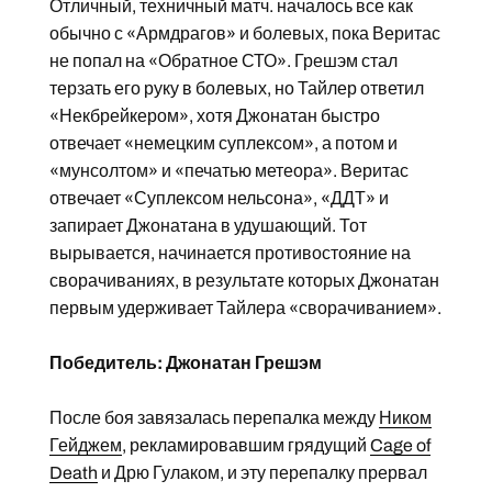
Отличный, техничный матч. началось все как
обычно с «Армдрагов» и болевых, пока Веритас
не попал на «Обратное СТО». Грешэм стал
терзать его руку в болевых, но Тайлер ответил
«Некбрейкером», хотя Джонатан быстро
отвечает «немецким суплексом», а потом и
«мунсолтом» и «печатью метеора». Веритас
отвечает «Суплексом нельсона», «ДДТ» и
запирает Джонатана в удушающий. Тот
вырывается, начинается противостояние на
сворачиваниях, в результате которых Джонатан
первым удерживает Тайлера «сворачиванием».
Победитель: Джонатан Грешэм
После боя завязалась перепалка между
Ником
Гейджем
, рекламировавшим грядущий
Cage of
Death
и Дрю Гулаком, и эту перепалку прервал