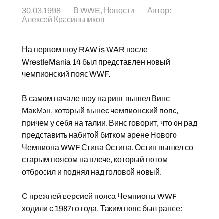
30.03.1998
В
WWE
,
Новости
Автор:
Алексей Красильников
На первом шоу
RAW is WAR
после
WrestleMania 14
был представлен новый
чемпионский пояс WWF.
В самом начале шоу на ринг вышел
Винс
МакМэн
, который вынес чемпионский пояс,
причем у себя на талии. Винс говорит, что он рад
представить набитой битком арене Нового
Чемпиона WWF
Стива Остина
. Остин вышел со
старым поясом на плече, который потом
отбросил и поднял над головой новый.
С прежней версией пояса Чемпионы WWF
ходили с 1987го года. Таким пояс был ранее: