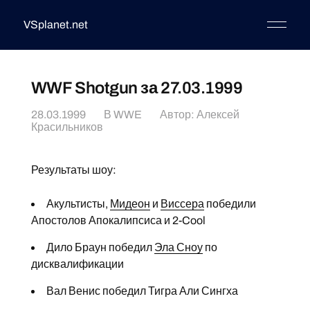
VSplanet.net
WWF Shotgun за 27.03.1999
28.03.1999
В
WWE
Автор:
Алексей
Красильников
Результаты шоу:
Акультисты,
Мидеон
и
Виссера
победили
Апостолов Апокалипсиса и 2-Cool
Дило Браун победил
Эла Сноу
по
дисквалификации
Вал Венис победил Тигра Али Сингха