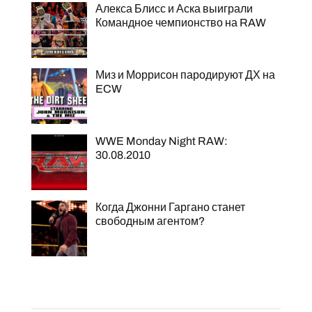
Алекса Блисс и Аска выиграли
Командное чемпионство на RAW
Миз и Моррисон пародируют ДХ на
ECW
WWE Monday Night RAW:
30.08.2010
Когда Джонни Гаргано станет
свободным агентом?