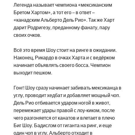
Легенда называет чемпиона «мексиканским
Бретом Хартом», а тот его – в ответ –
«канадским Альберто Дель Рио». Так же Харт
дарит Родригезу, преданному фанату, пару
своих очков.
Всё это время Шоу стоит на ринге в ожидании.
Наконец, Рикардо в очках Харта и с ведёрком
начинает объявлять своего босса. Чемпион
выходит пешком.
Гонг! Шоу сразу начинает забивать мексиканца в
углу, проводит хедбат и добавляет мощный чоп.
Дель Рио отбивается ударом ногой в живот,
перемежает удары правой с лоу-киком, после
чего разгоняется от канатов и влетает в плечо
Биг Шоу. Бадислэм от гиганта на ринг, и еще
один чоп в углу. Альберто отходит в