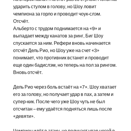
ударить стулом в голову, но Шоу ловит
чемпиона за горло и проводит чоук-слэм.
Отсчёт.
Альберто с трудом поднимается на «9» и
выпадает между канатов за ринг, Биг Шоу
спускается за ним. Рефери вновь начинается
отсчёт Дель Рио, но Шоу уже на счет «3»
понимает, что противник встанет и проводит
еще один бадислэм, но теперь на пол за рингом.
Вновь отсчёт.
Дель Рио через боль встаёт на «7». Шоу хватает
его за голову, но получает удар в пах, а затем и
супер-кик. После чего уже Шоу чуть не был
отсчитан – ему удаётся подняться лишь после
«девяти».
Чемпион идёт в атаку, но получает удар ногой в