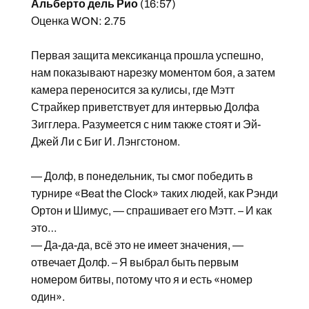
Альберто дель Рио
(16:57)
Оценка WON: 2.75
Первая защита мексиканца прошла успешно,
нам показывают нарезку моментом боя, а затем
камера переносится за кулисы, где Мэтт
Страйкер приветствует для интервью Долфа
Зигглера. Разумеется с ним также стоят и Эй-
Джей Ли с Биг И. Лэнгстоном.
— Долф, в понедельник, ты смог победить в
турнире «Beat the Clock» таких людей, как Рэнди
Ортон и Шимус, — спрашивает его Мэтт. – И как
это…
— Да-да-да, всё это не имеет значения, —
отвечает Долф. – Я выбрал быть первым
номером битвы, потому что я и есть «номер
один».