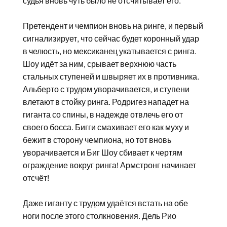
судья вновь чуть было не отсчитывает его.
Претендент и чемпион вновь на ринге, и первый
сигнализирует, что сейчас будет коронный удар
в челюсть, но мексиканец укатывается с ринга.
Шоу идёт за ним, срывает верхнюю часть
стальных ступеней и швыряет их в противника.
Альберто с трудом уворачивается, и ступени
влетают в стойку ринга. Родригез нападет на
гиганта со спины, в надежде отвлечь его от
своего босса. Бигги смахивает его как муху и
бежит в сторону чемпиона, но тот вновь
уворачивается и Биг Шоу сбивает к чертям
ограждение вокруг ринга! Армстронг начинает
отсчёт!
Даже гиганту с трудом удаётся встать на обе
ноги после этого столкновения. Дель Рио