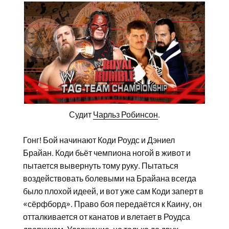
Судит
Чарльз Робинсон
.
Гонг! Бой начинают Коди Роудс и Дэниел
Брайан. Коди бьёт чемпиона ногой в живот и
пытается вывернуть тому руку. Пытаться
воздействовать болевыми на Брайана всегда
было плохой идеей, и вот уже сам Коди заперт в
«сёрфборд». Право боя передаётся к Каину, он
отталкивается от канатов и влетает в Роудса