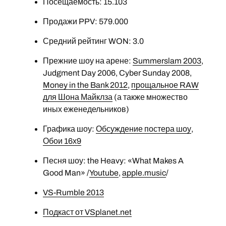
Посещаемость: 15.103
Продажи PPV: 579.000
Средний рейтинг WON: 3.0
Прежние шоу на арене:
Summerslam 2003
,
Judgment Day 2006, Cyber Sunday 2008,
Money in the Bank 2012
,
прощальное RAW
для Шона Майклза
(а также множество
иных еженедельников)
Графика шоу:
Обсуждение постера шоу
,
Обои 16х9
Песня шоу: the Heavy: «What Makes A
Good Man» /
Youtube
,
apple.music
/
VS-Rumble 2013
Подкаст от VSplanet.net