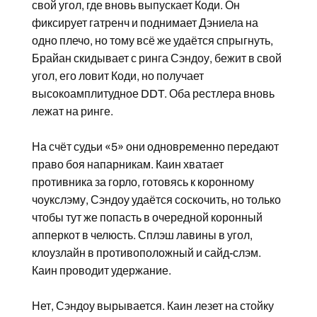
свой угол, где вновь выпускает Коди. Он
фиксирует гатренч и поднимает Дэниела на
одно плечо, но тому всё же удаётся спрыгнуть,
Брайан скидывает с ринга Сэндоу, бежит в свой
угол, его ловит Коди, но получает
высокоамплитудное DDT. Оба рестлера вновь
лежат на ринге.
На счёт судьи «5» они одновременно передают
право боя напарникам. Каин хватает
противника за горло, готовясь к коронному
чоукслэму, Сэндоу удаётся соскочить, но только
чтобы тут же попасть в очередной коронный
апперкот в челюсть. Сплэш лавины в угол,
клоузлайн в противоположный и сайд-слэм.
Каин проводит удержание.
Нет, Сэндоу вырывается. Каин лезет на стойку