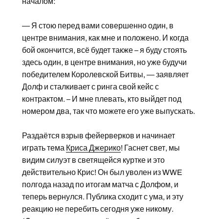
началом:
— Я стою перед вами совершенно один, в
центре внимания, как мне и положено. И когда
бой окончится, всё будет также – я буду стоять
здесь один, в центре внимания, но уже будучи
победителем Королевской Битвы, — заявляет
Долф и сталкивает с ринга свой кейс с
контрактом. – И мне плевать, кто выйдет под
номером два, так что можете его уже выпускать.
Раздаётся взрыв фейерверков и начинает
играть тема
Криса Джерико
! Гаснет свет, мы
видим силуэт в светящейся куртке и это
действительно Крис! Он был уволен из WWE
полгода назад по итогам матча с Долфом, и
теперь вернулся. Публика сходит с ума, и эту
реакцию не перебить сегодня уже никому.