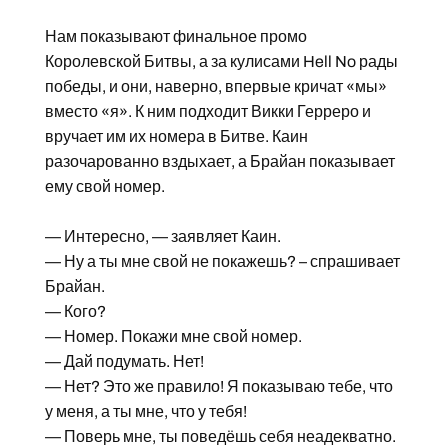
Нам показывают финальное промо
Королевской Битвы, а за кулисами Hell No рады
победы, и они, наверно, впервые кричат «мы»
вместо «я». К ним подходит Викки Герреро и
вручает им их номера в Битве. Каин
разочарованно вздыхает, а Брайан показывает
ему свой номер.
— Интересно, — заявляет Каин.
— Ну а ты мне свой не покажешь? – спрашивает
Брайан.
— Кого?
— Номер. Покажи мне свой номер.
— Дай подумать. Нет!
— Нет? Это же правило! Я показываю тебе, что
у меня, а ты мне, что у тебя!
— Поверь мне, ты поведёшь себя неадекватно.