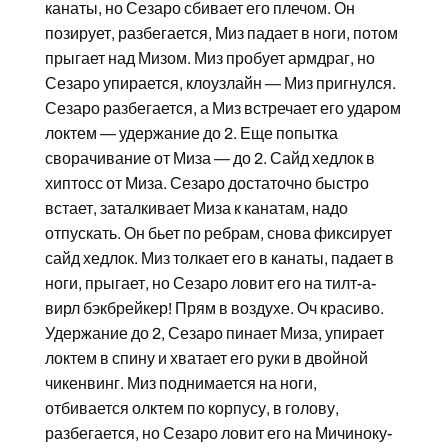
канаты, но Сезаро сбивает его плечом. Он
позирует, разбегается, Миз падает в ноги, потом
прыгает над Мизом. Миз пробует армдраг, но
Сезаро упирается, клоузлайн — Миз пригнулся.
Сезаро разбегается, а Миз встречает его ударом
локтем — удержание до 2. Еще попытка
сворачивание от Миза — до 2. Сайд хедлок в
хиптосс от Миза. Сезаро достаточно быстро
встает, заталкивает Миза к канатам, надо
отпускать. Он бьет по ребрам, снова фиксирует
сайд хедлок. Миз толкает его в канаты, падает в
ноги, прыгает, но Сезаро ловит его на тилт-а-
вирл бэкбрейкер! Прям в воздухе. Оч красиво.
Удержание до 2, Сезаро пинает Миза, упирает
локтем в спину и хватает его руки в двойной
чикенвинг. Миз поднимается на ноги,
отбивается олктем по корпусу, в голову,
разбегается, но Сезаро ловит его на Мичиноку-