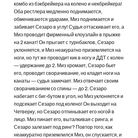
комбо из бэкбрейкера на колено и некбрейкера!
Оба рестлера медленно поднимаются,
обмениваются ударами, Миз поднимается и
забивает Сезаро в углу! Судья оттаскивает его, а
Миз проводит фирменный клоузлайн в прыжке
на 2 канат! Он прыгает с турнбаклов, Сезаро
уклоняется, и Миз неакуратно приземляется на
ноги, но тут же проводит кик в ногу и ДДТ с колен
— удержание до 2. Миз хромает, Сезаро бьет
его, проводит сворачивание, но кладет ноги на
канаты — судья замечает. Миз отвечает своим
сворачиванием со спины — до 2. Сезаро
набегает с биг-бутом в угол, но Миз уклоняется и
подсекает Сезаро под колено! Он выходит на
Четверку, но Сезаро отпинывает его ногой в
лицо. Миз пинает его, выталкивая с ринга, и
Сезаро залезает под ринг? Повтор того, как
неаккуратно приземлился Миз, он спускается, и