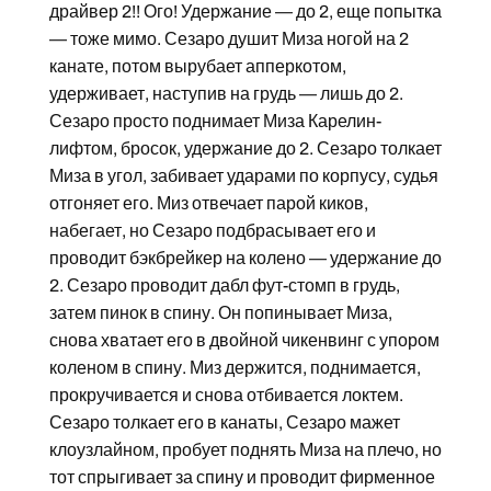
драйвер 2!! Ого! Удержание — до 2, еще попытка
— тоже мимо. Сезаро душит Миза ногой на 2
канате, потом вырубает апперкотом,
удерживает, наступив на грудь — лишь до 2.
Сезаро просто поднимает Миза Карелин-
лифтом, бросок, удержание до 2. Сезаро толкает
Миза в угол, забивает ударами по корпусу, судья
отгоняет его. Миз отвечает парой киков,
набегает, но Сезаро подбрасывает его и
проводит бэкбрейкер на колено — удержание до
2. Сезаро проводит дабл фут-стомп в грудь,
затем пинок в спину. Он попинывает Миза,
снова хватает его в двойной чикенвинг с упором
коленом в спину. Миз держится, поднимается,
прокручивается и снова отбивается локтем.
Сезаро толкает его в канаты, Сезаро мажет
клоузлайном, пробует поднять Миза на плечо, но
тот спрыгивает за спину и проводит фирменное