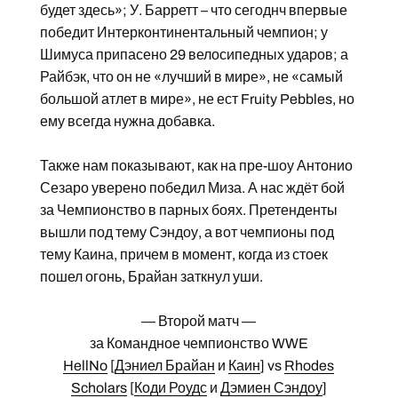
будет здесь»; У. Барретт – что сегоднч впервые
победит Интерконтинентальный чемпион; у
Шимуса припасено 29 велосипедных ударов; а
Райбэк, что он не «лучший в мире», не «самый
большой атлет в мире», не ест Fruity Pebbles, но
ему всегда нужна добавка.
Также нам показывают, как на пре-шоу Антонио
Сезаро уверено победил Миза. А нас ждёт бой
за Чемпионство в парных боях. Претенденты
вышли под тему Сэндоу, а вот чемпионы под
тему Каина, причем в момент, когда из стоек
пошел огонь, Брайан заткнул уши.
— Второй матч —
за Командное чемпионство WWE
HellNo
[
Дэниел Брайан
и
Каин
] vs
Rhodes
Scholars
[
Коди Роудс
и
Дэмиен Сэндоу
]