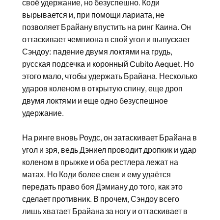
своё удержание, но безуспешно. Коди
вырывается и, при помощи лариата, не
позволяет Брайану впустить на ринг Каина. Он
оттаскивает чемпиона в свой угол и выпускает
Сэндоу: падение двумя локтями на грудь,
русская подсечка и коронный Cubito Aequet. Но
этого мало, чтобы удержать Брайана. Несколько
ударов коленом в открытую спину, еще дроп
двумя локтями и еще одно безуспешное
удержание.
На ринге вновь Роудс, он затаскивает Брайана в
угол и зря, ведь Дэниел проводит дропкик и удар
коленом в прыжке и оба рестлера лежат на
матах. Но Коди более свеж и ему удаётся
передать право боя Дэмиану до того, как это
сделает противник. В прочем, Сэндоу всего
лишь хватает Брайана за ногу и оттаскивает в