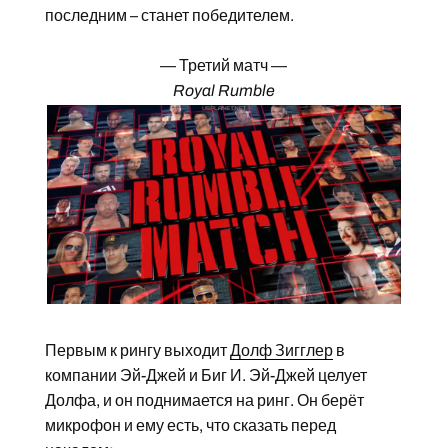
последним – станет победителем.
— Третий матч —
Royal Rumble
Первым к рингу выходит
Долф Зигглер
в
компании Эй-Джей и Биг И. Эй-Джей целует
Долфа, и он поднимается на ринг. Он берёт
микрофон и ему есть, что сказать перед