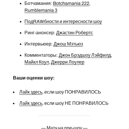
Ботчамания:
Botchamania 222
,
Rumblemania 3
ПодRAWбности и интересности шоу
Ринг-анонсер:
Джастин Робертс
Интервьюер:
Джош Мэтьюз
Комментаторы:
Джон Брэдшоу Лэйфилд
,
Майкл Коул
,
Джерри Лоулер
Ваши оценки шоу:
Лайк здесь
, если шоу ПОНРАВИЛОСЬ
Лайк здесь
, если шоу НЕ ПОНРАВИЛОСЬ
— Матч на пре-шоу —