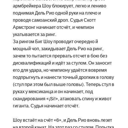
армбрейкера Шоу блокирует, легко и лениво
поднимая Дель Рио одной руки на плечо и
проводя самоанский дроп. Судья Скотт
Армстронг начинает отсчёт, и чемпион
укатывается за ринг.
За рингом Биг Шоу проводит очередно й
мощный чоп, закидывает Дель Рио на ринг,
зачем то пытается прервать отсчет в бою без
дисквалификаций и идёт за стулом. Он заносит
его для удара, но чемпиону удаётся вовремя
подпрыгнуть и нанести точный дропкик в голову
(стул при этом был выше головы). Теперь стул в
руках у мексиканца и он начинает, под
скандирования «¡Si!», атаковать спину и живот
гиганта. Судья начинает отсчёт.
Шоу встаёт на счёт «6», и Дель Рио вновь лезет
на второй канат. На этот раз со стулом. Попытка