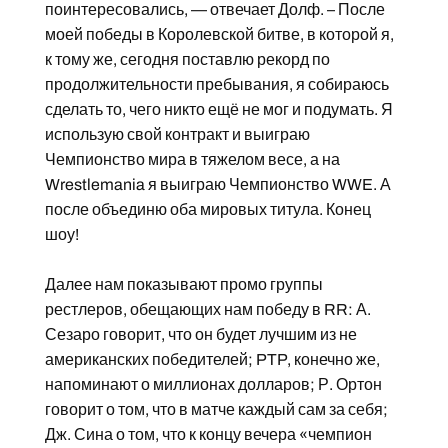
поинтересовались, — отвечает Долф. – После
моей победы в Королевской битве, в которой я,
к тому же, сегодня поставлю рекорд по
продолжительности пребывания, я собираюсь
сделать то, чего никто ещё не мог и подумать. Я
использую свой контракт и выиграю
Чемпионство мира в тяжелом весе, а на
Wrestlemania я выиграю Чемпионство WWE. А
после объединю оба мировых титула. Конец
шоу!
Далее нам показывают промо группы
рестлеров, обещающих нам победу в RR: А.
Сезаро говорит, что он будет лучшим из не
американских победителей; PTP, конечно же,
напоминают о миллионах долларов; Р. Ортон
говорит о том, что в матче каждый сам за себя;
Дж. Сина о том, что к концу вечера «чемпион