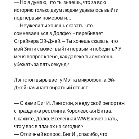
— Но я думаю, что ты знаешь, что за всю
историю только двум людям удавалось выйти
под первым номером и…
— Неужели ты хочешь сказать, что
сомневаешься в Долфе? – перебивает
Страйкера Эй-Джей. – Ты хочешь сказать, что
мой Зигги сможет выйти первым и победить? У
меня вопрос к тебе, как далеко ты сможешь
убежать за пять секунд?
Лэнгстон вырывает у Мэтта микрофон, а Эй-
Джей начинает обратный отсчёт.
— С вами Биг И. Лэнгстон, я веду свой репортаж
с праздника рестлинга Королевская Битва.
Скажите, Долф, Вселенная WWE хочет знать,
что у вас в планах на сегодня?
— Отличный вопрос, Биг И., спасибо, что