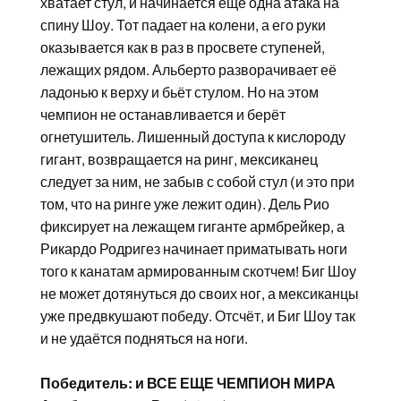
хватает стул, и начинается еще одна атака на
спину Шоу. Тот падает на колени, а его руки
оказывается как в раз в просвете ступеней,
лежащих рядом. Альберто разворачивает её
ладонью к верху и бьёт стулом. Но на этом
чемпион не останавливается и берёт
огнетушитель. Лишенный доступа к кислороду
гигант, возвращается на ринг, мексиканец
следует за ним, не забыв с собой стул (и это при
том, что на ринге уже лежит один). Дель Рио
фиксирует на лежащем гиганте армбрейкер, а
Рикардо Родригез начинает приматывать ноги
того к канатам армированным скотчем! Биг Шоу
не может дотянуться до своих ног, а мексиканцы
уже предвкушают победу. Отсчёт, и Биг Шоу так
и не удаётся подняться на ноги.
Победитель: и ВСЕ ЕЩЕ ЧЕМПИОН МИРА