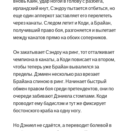
вновь Каин, удар ногой в голову с разбега,
ирландский кнут, Сэндоу пытается отбиться, но
еще один апперкот заставляет его перелететь
через канаты. Следом летит и Коди, а Брайан,
получивший право боя, разгоняется и вылетает
между канатов прямо на обоих соперников.
Он закатывает Сэндоу на ринг, тот отталкивает
чемпиона в канаты, а Коди повисает на втором,
чтобы теперь уже Брайан вывалился за
пределы. Дэмиен несколько раз врезает
Брайана спиною в ринг. Начинает быстрый
обмен правом боя среди претендентов, они по
очереди забивают Дэниела стомпами. Коди
проводит ему бадислэм и тут же фиксирует
бостонского краба на одну ногу.
Но Дэниел не сдаётся, а переводит болевой в