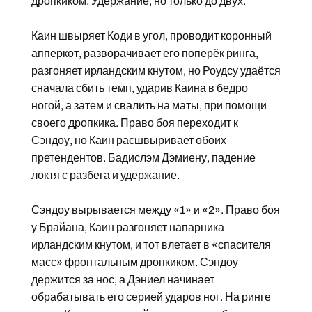
дропкиком. Удержание, но только до двух.
Каин швыряет Коди в угол, проводит коронный
апперкот, разворачивает его поперёк ринга,
разгоняет ирландским кнутом, но Роудсу удаётся
сначала сбить темп, ударив Каина в бедро
ногой, а затем и свалить на маты, при помощи
своего дропкика. Право боя переходит к
Сэндоу, но Каин расшвыривает обоих
претендентов. Бадислэм Дэмиену, падение
локтя с разбега и удержание.
Сэндоу вырывается между «1» и «2». Право боя
у Брайана, Каин разгоняет напарника
ирландским кнутом, и тот влетает в «спасителя
масс» фронтальным дропкиком. Сэндоу
держится за нос, а Дэниел начинает
обрабатывать его серией ударов ног. На ринге