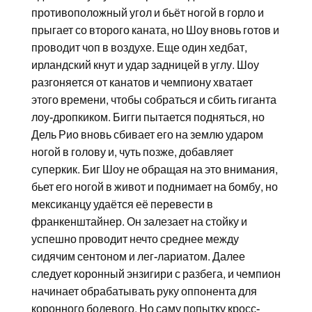
противоположный угол и бьёт ногой в горло и
прыгает со второго каната, но Шоу вновь готов и
проводит чоп в воздухе. Еще один хедбат,
ирландский кнут и удар задницей в углу. Шоу
разгоняется от канатов и чемпиону хватает
этого времени, чтобы собраться и сбить гиганта
лоу-дропкиком. Бигги пытается подняться, но
Дель Рио вновь сбивает его на землю ударом
ногой в голову и, чуть позже, добавляет
суперкик. Биг Шоу не обращая на это внимания,
бьет его ногой в живот и поднимает на бомбу, но
мексиканцу удаётся её перевести в
франкенштайнер. Он залезает на стойку и
успешно проводит нечто среднее между
сидячим сентоном и лег-лариатом. Далее
следует коронный энзигири с разбега, и чемпион
начинает обрабатывать руку оппонента для
коронного болевого. Но саму попытку кросс-