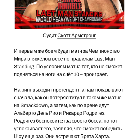
Судит
Скотт Армстронг
И первым же боем будет матч за Чемпионство
Мира в тяжёлом весе по правилам Last Man
Standing. По условиям матча тот, кто не сможет
подняться на ноги на счёт 10 – проиграет.
На ринг выходит претендент, а нам показывают
сначала, как он потерял титул в таком же матче
на Smackdown, а затем, как по арене идут
Альберто Дель Рио и Рикардо Родригез.
Родригез беспокоится за своего босса, но тот
успокаивает его, заявляя, что сможет победить
Шоу еще раз. Они встречают Брета Харта.