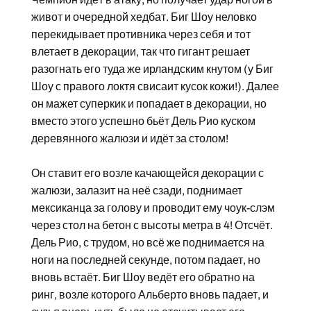
живот и очередной хедбат. Биг Шоу неловко
перекидывает противника через себя и тот
влетает в декорации, так что гигант решает
разогнать его туда же ирландским кнутом (у Биг
Шоу с правого локтя свисаит кусок кожи!). Далее
он мажет суперкик и попадает в декорации, но
вместо этого успешно бьёт Дель Рио куском
деревянного жалюзи и идёт за столом!
Он ставит его возле качающейся декорации с
жалюзи, залазит на неё сзади, поднимает
мексиканца за голову и проводит ему чоук-слэм
через стол на бетон с высоты метра в 4! Отсчёт.
Дель Рио, с трудом, но всё же поднимается на
ноги на последней секунде, потом падает, но
вновь встаёт. Биг Шоу ведёт его обратно на
ринг, возле которого Альберто вновь падает, и