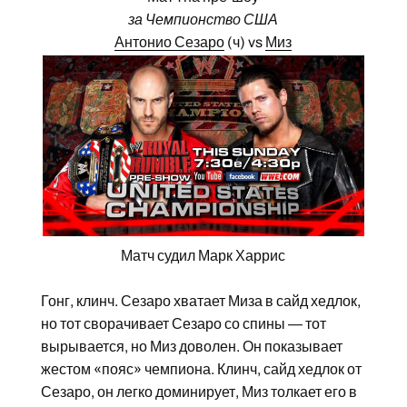
за Чемпионство США
Антонио Сезаро
(ч) vs
Миз
Матч судил Марк Харрис
Гонг, клинч. Сезаро хватает Миза в сайд хедлок,
но тот сворачивает Сезаро со спины — тот
вырывается, но Миз доволен. Он показывает
жестом «пояс» чемпиона. Клинч, сайд хедлок от
Сезаро, он легко доминирует, Миз толкает его в