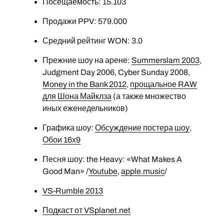
Посещаемость: 15.103
Продажи PPV: 579.000
Средний рейтинг WON: 3.0
Прежние шоу на арене:
Summerslam 2003
,
Judgment Day 2006, Cyber Sunday 2008,
Money in the Bank 2012
,
прощальное RAW
для Шона Майклза
(а также множество
иных еженедельников)
Графика шоу:
Обсуждение постера шоу
,
Обои 16х9
Песня шоу: the Heavy: «What Makes A
Good Man» /
Youtube
,
apple.music
/
VS-Rumble 2013
Подкаст от VSplanet.net