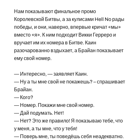
Нам показывают финальное промо
Королевской Битвы, а за кулисами Hell No рады
победы, и они, наверно, впервые кричат «мы»
вместо «я». К ним подходит Викки Герреро и
вручает им их номера в Битве. Каин
разочарованно вздыхает, а Брайан показывает
ему свой номер.
— Интересно, — заявляет Каин.
— Ну а ты мне свой не покажешь? – спрашивает
Брайан.
— Кого?
— Номер. Покажи мне свой номер.
— Дай подумать. Нет!
— Нет? Это же правило! Я показываю тебе, что
у меня, а ты мне, что у тебя!
— Поверь мне, ты поведёшь себя неадекватно.