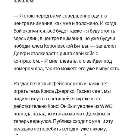
началом:
— Я стою перед вами совершенно один, в
центре внимания, как мне и положено. И когда
бой окончится, всё будет также – я буду стоять
здесь один, в центре внимания, но уже будучи
победителем Королевской Битвы, — заявляет
Долф и сталкивает с ринга свой кейс с
контрактом. – И мне плевать, кто выйдет под
номером два, так что можете его уже выпускать.
Раздаётся взрыв фейерверков и начинает
играть тема
Криса Джерико
! Гаснет свет, мы
видим силуэт в светящейся куртке и это
действительно Крис! Он был уволен из WWE
полгода назад по итогам матча с Долфом, и
теперь вернулся. Публика сходит с ума, и эту
реакцию не перебить сегодня уже никому.