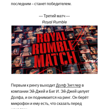
последним – станет победителем.
— Третий матч —
Royal Rumble
Первым к рингу выходит
Долф Зигглер
в
компании Эй-Джей и Биг И. Эй-Джей целует
Долфа, и он поднимается на ринг. Он берёт
микрофон и ему есть, что сказать перед