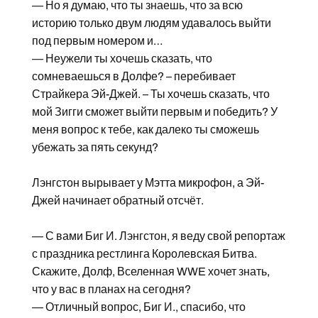
— Но я думаю, что ты знаешь, что за всю
историю только двум людям удавалось выйти
под первым номером и…
— Неужели ты хочешь сказать, что
сомневаешься в Долфе? – перебивает
Страйкера Эй-Джей. – Ты хочешь сказать, что
мой Зигги сможет выйти первым и победить? У
меня вопрос к тебе, как далеко ты сможешь
убежать за пять секунд?
Лэнгстон вырывает у Мэтта микрофон, а Эй-
Джей начинает обратный отсчёт.
— С вами Биг И. Лэнгстон, я веду свой репортаж
с праздника рестлинга Королевская Битва.
Скажите, Долф, Вселенная WWE хочет знать,
что у вас в планах на сегодня?
— Отличный вопрос, Биг И., спасибо, что