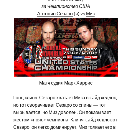
за Чемпионство США
Антонио Сезаро
(ч) vs
Миз
Матч судил Марк Харрис
Гонг, клинч. Сезаро хватает Миза в сайд хедлок,
но тот сворачивает Сезаро со спины — тот
вырывается, но Миз доволен. Он показывает
жестом «пояс» чемпиона. Клинч, сайд хедлок от
Сезаро, он легко доминирует, Миз толкает его в