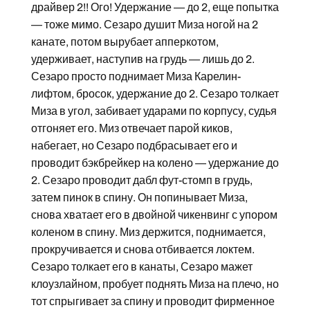
драйвер 2!! Ого! Удержание — до 2, еще попытка
— тоже мимо. Сезаро душит Миза ногой на 2
канате, потом вырубает апперкотом,
удерживает, наступив на грудь — лишь до 2.
Сезаро просто поднимает Миза Карелин-
лифтом, бросок, удержание до 2. Сезаро толкает
Миза в угол, забивает ударами по корпусу, судья
отгоняет его. Миз отвечает парой киков,
набегает, но Сезаро подбрасывает его и
проводит бэкбрейкер на колено — удержание до
2. Сезаро проводит дабл фут-стомп в грудь,
затем пинок в спину. Он попинывает Миза,
снова хватает его в двойной чикенвинг с упором
коленом в спину. Миз держится, поднимается,
прокручивается и снова отбивается локтем.
Сезаро толкает его в канаты, Сезаро мажет
клоузлайном, пробует поднять Миза на плечо, но
тот спрыгивает за спину и проводит фирменное