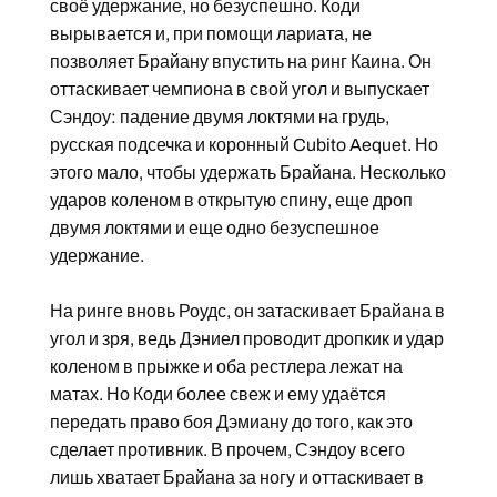
своё удержание, но безуспешно. Коди
вырывается и, при помощи лариата, не
позволяет Брайану впустить на ринг Каина. Он
оттаскивает чемпиона в свой угол и выпускает
Сэндоу: падение двумя локтями на грудь,
русская подсечка и коронный Cubito Aequet. Но
этого мало, чтобы удержать Брайана. Несколько
ударов коленом в открытую спину, еще дроп
двумя локтями и еще одно безуспешное
удержание.
На ринге вновь Роудс, он затаскивает Брайана в
угол и зря, ведь Дэниел проводит дропкик и удар
коленом в прыжке и оба рестлера лежат на
матах. Но Коди более свеж и ему удаётся
передать право боя Дэмиану до того, как это
сделает противник. В прочем, Сэндоу всего
лишь хватает Брайана за ногу и оттаскивает в