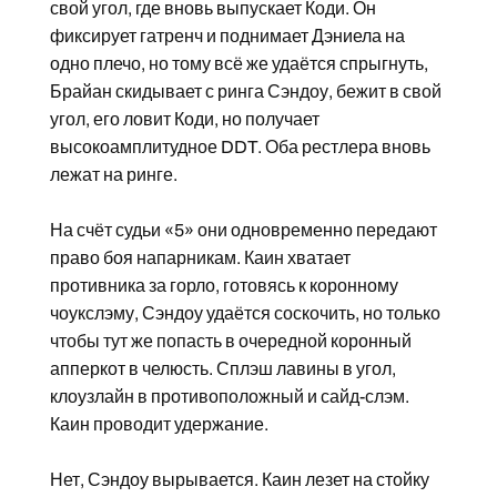
свой угол, где вновь выпускает Коди. Он
фиксирует гатренч и поднимает Дэниела на
одно плечо, но тому всё же удаётся спрыгнуть,
Брайан скидывает с ринга Сэндоу, бежит в свой
угол, его ловит Коди, но получает
высокоамплитудное DDT. Оба рестлера вновь
лежат на ринге.
На счёт судьи «5» они одновременно передают
право боя напарникам. Каин хватает
противника за горло, готовясь к коронному
чоукслэму, Сэндоу удаётся соскочить, но только
чтобы тут же попасть в очередной коронный
апперкот в челюсть. Сплэш лавины в угол,
клоузлайн в противоположный и сайд-слэм.
Каин проводит удержание.
Нет, Сэндоу вырывается. Каин лезет на стойку