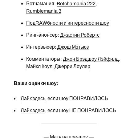
Ботчамания:
Botchamania 222
,
Rumblemania 3
ПодRAWбности и интересности шоу
Ринг-анонсер:
Джастин Робертс
Интервьюер:
Джош Мэтьюз
Комментаторы:
Джон Брэдшоу Лэйфилд
,
Майкл Коул
,
Джерри Лоулер
Ваши оценки шоу:
Лайк здесь
, если шоу ПОНРАВИЛОСЬ
Лайк здесь
, если шоу НЕ ПОНРАВИЛОСЬ
— Матч на пре-шоу —