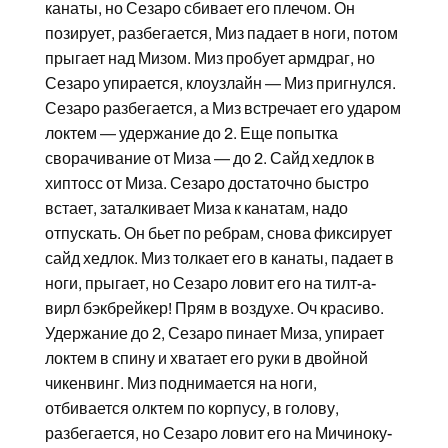
канаты, но Сезаро сбивает его плечом. Он
позирует, разбегается, Миз падает в ноги, потом
прыгает над Мизом. Миз пробует армдраг, но
Сезаро упирается, клоузлайн — Миз пригнулся.
Сезаро разбегается, а Миз встречает его ударом
локтем — удержание до 2. Еще попытка
сворачивание от Миза — до 2. Сайд хедлок в
хиптосс от Миза. Сезаро достаточно быстро
встает, заталкивает Миза к канатам, надо
отпускать. Он бьет по ребрам, снова фиксирует
сайд хедлок. Миз толкает его в канаты, падает в
ноги, прыгает, но Сезаро ловит его на тилт-а-
вирл бэкбрейкер! Прям в воздухе. Оч красиво.
Удержание до 2, Сезаро пинает Миза, упирает
локтем в спину и хватает его руки в двойной
чикенвинг. Миз поднимается на ноги,
отбивается олктем по корпусу, в голову,
разбегается, но Сезаро ловит его на Мичиноку-