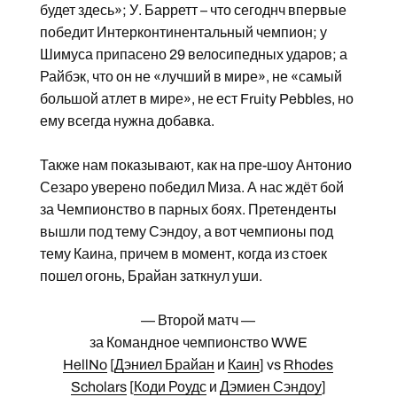
будет здесь»; У. Барретт – что сегоднч впервые
победит Интерконтинентальный чемпион; у
Шимуса припасено 29 велосипедных ударов; а
Райбэк, что он не «лучший в мире», не «самый
большой атлет в мире», не ест Fruity Pebbles, но
ему всегда нужна добавка.
Также нам показывают, как на пре-шоу Антонио
Сезаро уверено победил Миза. А нас ждёт бой
за Чемпионство в парных боях. Претенденты
вышли под тему Сэндоу, а вот чемпионы под
тему Каина, причем в момент, когда из стоек
пошел огонь, Брайан заткнул уши.
— Второй матч —
за Командное чемпионство WWE
HellNo
[
Дэниел Брайан
и
Каин
] vs
Rhodes
Scholars
[
Коди Роудс
и
Дэмиен Сэндоу
]