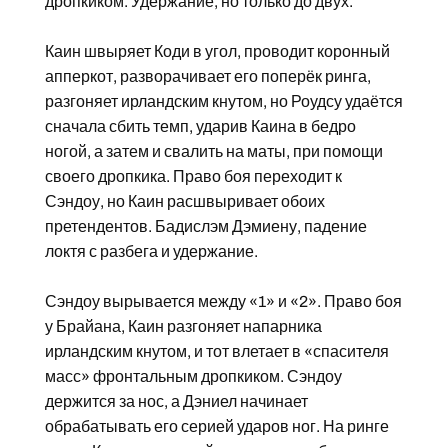
дропкиком. Удержание, но только до двух.
Каин швыряет Коди в угол, проводит коронный
апперкот, разворачивает его поперёк ринга,
разгоняет ирландским кнутом, но Роудсу удаётся
сначала сбить темп, ударив Каина в бедро
ногой, а затем и свалить на маты, при помощи
своего дропкика. Право боя переходит к
Сэндоу, но Каин расшвыривает обоих
претендентов. Бадислэм Дэмиену, падение
локтя с разбега и удержание.
Сэндоу вырывается между «1» и «2». Право боя
у Брайана, Каин разгоняет напарника
ирландским кнутом, и тот влетает в «спасителя
масс» фронтальным дропкиком. Сэндоу
держится за нос, а Дэниел начинает
обрабатывать его серией ударов ног. На ринге