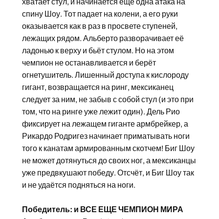
хватает стул, и начинается еще одна атака на
спину Шоу. Тот падает на колени, а его руки
оказывается как в раз в просвете ступеней,
лежащих рядом. Альберто разворачивает её
ладонью к верху и бьёт стулом. Но на этом
чемпион не останавливается и берёт
огнетушитель. Лишенный доступа к кислороду
гигант, возвращается на ринг, мексиканец
следует за ним, не забыв с собой стул (и это при
том, что на ринге уже лежит один). Дель Рио
фиксирует на лежащем гиганте армбрейкер, а
Рикардо Родригез начинает приматывать ноги
того к канатам армированным скотчем! Биг Шоу
не может дотянуться до своих ног, а мексиканцы
уже предвкушают победу. Отсчёт, и Биг Шоу так
и не удаётся подняться на ноги.
Победитель: и ВСЕ ЕЩЕ ЧЕМПИОН МИРА