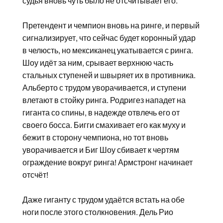
судья вновь чуть было не отсчитывает его.
Претендент и чемпион вновь на ринге, и первый
сигнализирует, что сейчас будет коронный удар
в челюсть, но мексиканец укатывается с ринга.
Шоу идёт за ним, срывает верхнюю часть
стальных ступеней и швыряет их в противника.
Альберто с трудом уворачивается, и ступени
влетают в стойку ринга. Родригез нападет на
гиганта со спины, в надежде отвлечь его от
своего босса. Бигги смахивает его как муху и
бежит в сторону чемпиона, но тот вновь
уворачивается и Биг Шоу сбивает к чертям
ограждение вокруг ринга! Армстронг начинает
отсчёт!
Даже гиганту с трудом удаётся встать на обе
ноги после этого столкновения. Дель Рио