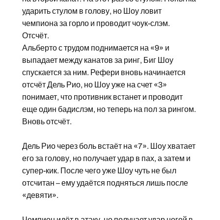
ударить стулом в голову, но Шоу ловит
чемпиона за горло и проводит чоук-слэм.
Отсчёт.
Альберто с трудом поднимается на «9» и
выпадает между канатов за ринг, Биг Шоу
спускается за ним. Рефери вновь начинается
отсчёт Дель Рио, но Шоу уже на счет «3»
понимает, что противник встанет и проводит
еще один бадислэм, но теперь на пол за рингом.
Вновь отсчёт.
Дель Рио через боль встаёт на «7». Шоу хватает
его за голову, но получает удар в пах, а затем и
супер-кик. После чего уже Шоу чуть не был
отсчитан – ему удаётся подняться лишь после
«девяти».
Чемпион идёт в атаку, но получает удар ногой в