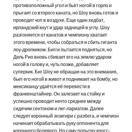
противоположный угол и бьёт ногой в горло и
прыгает со второго каната, но Шоу вновь готов и
проводит чоп в воздухе. Еще один хедбат,
ирландский кнут и удар задницей в углу. Шоу
разгоняется от канатов и чемпиону хватает
этого времени, чтобы собраться и сбить гиганта
лоу-дропкиком. Бигги пытается подняться, но
Дель Рио вновь сбивает его на землю ударом
ногой в голову и, чуть позже, добавляет
суперкик. Биг Шоу не обращая на это внимания,
бьет его ногой в живот и поднимает на бомбу, но
мексиканцу удаётся её перевести в
франкенштайнер. Он залезает на стойку и
успешно проводит нечто среднее между
сидячим сентоном и лег-лариатом. Далее
следует коронный энзигири с разбега, и чемпион
начинает обрабатывать руку оппонента для
коронного болевого. Но саму попытку кросс-