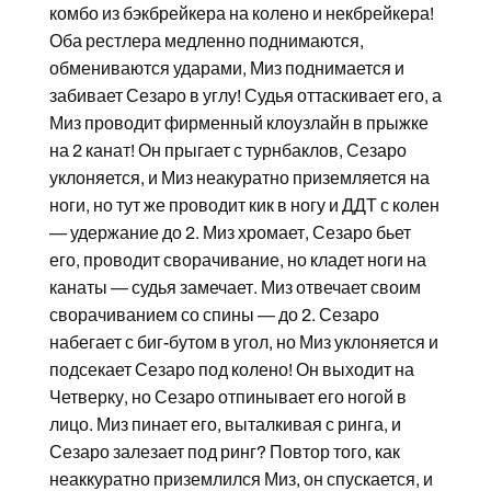
комбо из бэкбрейкера на колено и некбрейкера!
Оба рестлера медленно поднимаются,
обмениваются ударами, Миз поднимается и
забивает Сезаро в углу! Судья оттаскивает его, а
Миз проводит фирменный клоузлайн в прыжке
на 2 канат! Он прыгает с турнбаклов, Сезаро
уклоняется, и Миз неакуратно приземляется на
ноги, но тут же проводит кик в ногу и ДДТ с колен
— удержание до 2. Миз хромает, Сезаро бьет
его, проводит сворачивание, но кладет ноги на
канаты — судья замечает. Миз отвечает своим
сворачиванием со спины — до 2. Сезаро
набегает с биг-бутом в угол, но Миз уклоняется и
подсекает Сезаро под колено! Он выходит на
Четверку, но Сезаро отпинывает его ногой в
лицо. Миз пинает его, выталкивая с ринга, и
Сезаро залезает под ринг? Повтор того, как
неаккуратно приземлился Миз, он спускается, и