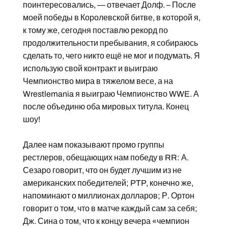
поинтересовались, — отвечает Долф. – После
моей победы в Королевской битве, в которой я,
к тому же, сегодня поставлю рекорд по
продолжительности пребывания, я собираюсь
сделать то, чего никто ещё не мог и подумать. Я
использую свой контракт и выиграю
Чемпионство мира в тяжелом весе, а на
Wrestlemania я выиграю Чемпионство WWE. А
после объединю оба мировых титула. Конец
шоу!
Далее нам показывают промо группы
рестлеров, обещающих нам победу в RR: А.
Сезаро говорит, что он будет лучшим из не
американских победителей; PTP, конечно же,
напоминают о миллионах долларов; Р. Ортон
говорит о том, что в матче каждый сам за себя;
Дж. Сина о том, что к концу вечера «чемпион