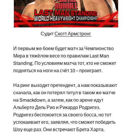
Судит
Скотт Армстронг
И первым же боем будет матч за Чемпионство
Мира в тяжёлом весе по правилам Last Man
Standing. По условиям матча тот, кто не сможет
подняться на ноги на счёт 10 – проиграет.
На ринг выходит претендент, а нам показывают
сначала, как он потерял титул в таком же матче
на Smackdown, а затем, как по арене идут
Альберто Дель Рио и Рикардо Родригез.
Родригез беспокоится за своего босса, но тот
успокаивает его, заявляя, что сможет победить
Шоу еще раз. Они встречают Брета Харта.