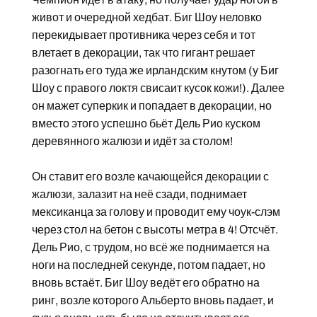
живот и очередной хедбат. Биг Шоу неловко
перекидывает противника через себя и тот
влетает в декорации, так что гигант решает
разогнать его туда же ирландским кнутом (у Биг
Шоу с правого локтя свисаит кусок кожи!). Далее
он мажет суперкик и попадает в декорации, но
вместо этого успешно бьёт Дель Рио куском
деревянного жалюзи и идёт за столом!
Он ставит его возле качающейся декорации с
жалюзи, залазит на неё сзади, поднимает
мексиканца за голову и проводит ему чоук-слэм
через стол на бетон с высоты метра в 4! Отсчёт.
Дель Рио, с трудом, но всё же поднимается на
ноги на последней секунде, потом падает, но
вновь встаёт. Биг Шоу ведёт его обратно на
ринг, возле которого Альберто вновь падает, и