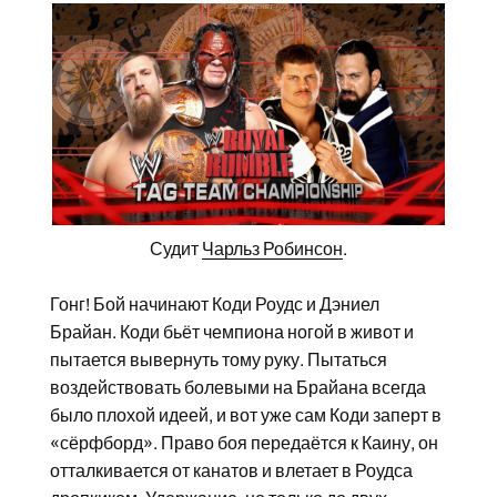
Судит
Чарльз Робинсон
.
Гонг! Бой начинают Коди Роудс и Дэниел
Брайан. Коди бьёт чемпиона ногой в живот и
пытается вывернуть тому руку. Пытаться
воздействовать болевыми на Брайана всегда
было плохой идеей, и вот уже сам Коди заперт в
«сёрфборд». Право боя передаётся к Каину, он
отталкивается от канатов и влетает в Роудса