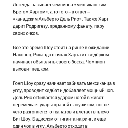
Легенда называет чемпиона «мексиканским
Бретом Хартом», а тот его – в ответ –
«канадским Альберто Дель Рио». Так же Харт
дарит Родригезу, преданному фанату, пару
своих очков.
Всё это время Шоу стоит на ринге в ожидании.
Наконец, Рикардо в очках Харта и с ведёрком
начинает объявлять своего босса. Чемпион
выходит пешком.
Гонг! Шоу сразу начинает забивать мексиканца в
углу, проводит хедбат и добавляет мощный чоп.
Дель Рио отбивается ударом ногой в живот,
перемежает удары правой с лоу-киком, после
чего разгоняется от канатов и влетает в плечо
Биг Шоу. Бадислэм от гиганта на ринг, и еще
один чоп в углу. Альберто отходит в