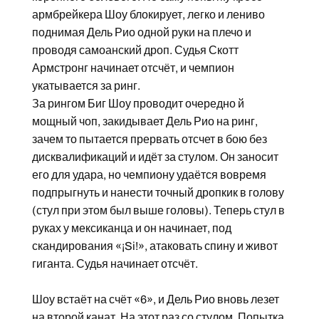
армбрейкера Шоу блокирует, легко и лениво
поднимая Дель Рио одной руки на плечо и
проводя самоанский дроп. Судья Скотт
Армстронг начинает отсчёт, и чемпион
укатывается за ринг.
За рингом Биг Шоу проводит очередно й
мощный чоп, закидывает Дель Рио на ринг,
зачем то пытается прервать отсчет в бою без
дисквалификаций и идёт за стулом. Он заносит
его для удара, но чемпиону удаётся вовремя
подпрыгнуть и нанести точный дропкик в голову
(стул при этом был выше головы). Теперь стул в
руках у мексиканца и он начинает, под
скандирования «¡Si!», атаковать спину и живот
гиганта. Судья начинает отсчёт.
Шоу встаёт на счёт «6», и Дель Рио вновь лезет
на второй канат. На этот раз со стулом. Попытка