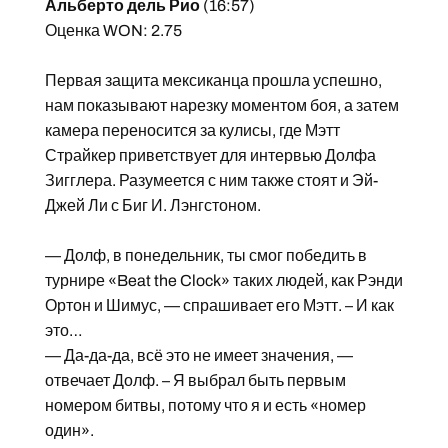
Альберто дель Рио
(16:57)
Оценка WON: 2.75
Первая защита мексиканца прошла успешно,
нам показывают нарезку моментом боя, а затем
камера переносится за кулисы, где Мэтт
Страйкер приветствует для интервью Долфа
Зигглера. Разумеется с ним также стоят и Эй-
Джей Ли с Биг И. Лэнгстоном.
— Долф, в понедельник, ты смог победить в
турнире «Beat the Clock» таких людей, как Рэнди
Ортон и Шимус, — спрашивает его Мэтт. – И как
это…
— Да-да-да, всё это не имеет значения, —
отвечает Долф. – Я выбрал быть первым
номером битвы, потому что я и есть «номер
один».