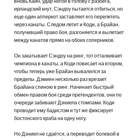
вновь Каин, удар ногой в голову с разбега,
ирландский кнут, Сэндоу пытается отбиться, но
еще один апперкот заставляет его перелететь
через канаты. Следом летит и Коди, а Брайан,
получивший право боя, разгоняется и вылетает
между канатов прямо на обоих соперников.
Он закатывает Сэндоу на ринг, тот отталкивает
чемпиона в канаты, а Коди повисает на втором,
чтобы теперь уже Брайан вывалился за
пределы. Дэмиен несколько раз врезает
Брайана спиною в ринг. Начинает быстрый
обмен правом боя среди претендентов, они по
очереди забивают Дэниела стомпами. Коди
проводит ему бадислэм и тут же фиксирует
бостонского краба на одну ногу.
Но Дэниел не сдаётся, а переводит болевой в