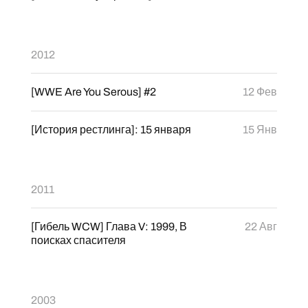
2012
[WWE Are You Serous] #2
12 Фев
[История рестлинга]: 15 января
15 Янв
2011
[Гибель WCW] Глава V: 1999, В
22 Авг
поисках спасителя
2003