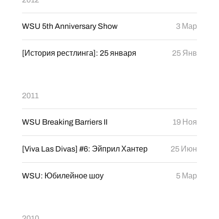
WSU 5th Anniversary Show
3 Мар
[История рестлинга]: 25 января
25 Янв
2011
WSU Breaking Barriers II
19 Ноя
[Viva Las Divas] #6: Эйприл Хантер
25 Июн
WSU: Юбилейное шоу
5 Мар
2010