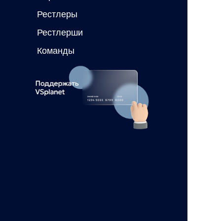
Рестлеры
Рестлерши
Команды