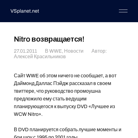
VSplanet.net
Nitro возвращается!
27.01.2011
В
WWE
,
Новости
Автор:
Алексей Красильников
Сайт WWE об этом ничего не сообщает, а вот
Даймонд Даллас Пэйдж рассказал в своем
твиттере, что руководство промоушна
предложило ему стать ведущим
планирующегося к выпуску DVD «Лучшее из
WCW Nitro».
В DVD планируется собрать лучшие моменты и
бои шоу с 1995 по 2001 годы.