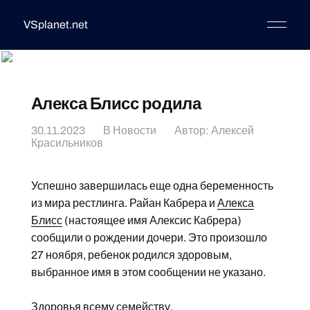
VSplanet.net
Алекса Блисс родила
30.11.2023
В
Новости
Автор:
Алексей
Красильников
Успешно завершилась еще одна беременность
из мира рестлинга. Райан Кабрера и
Алекса
Блисс
(настоящее имя Алексис Кабрера)
сообщили о рождении дочери. Это произошло
27 ноября, ребенок родился здоровым,
выбранное имя в этом сообщении не указано.
Здоровья всему семейству.