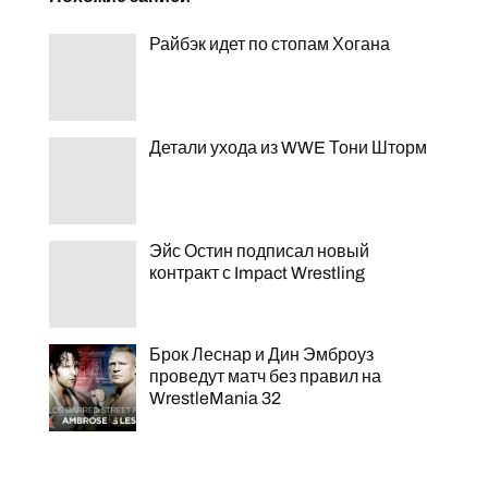
Райбэк идет по стопам Хогана
Детали ухода из WWE Тони Шторм
Эйс Остин подписал новый
контракт с Impact Wrestling
Брок Леснар и Дин Эмброуз
проведут матч без правил на
WrestleMania 32