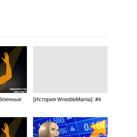
 Военные
[История WrestleMania]: #4