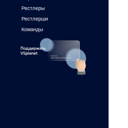
Рестлеры
Рестлерши
Команды