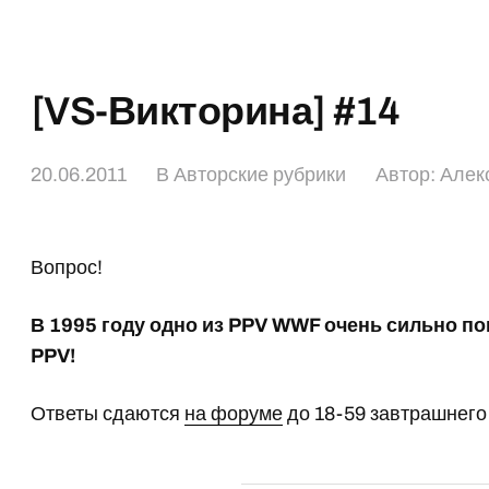
[VS-Викторина] #14
20.06.2011
В
Авторские рубрики
Автор:
Алек
Вопрос!
В 1995 году одно из PPV WWF очень сильно по
PPV!
Ответы сдаются
на форуме
до 18-59 завтрашнего