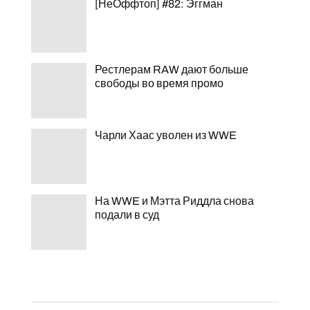
[НеОффтоп] #82: Эггман
Рестлерам RAW дают больше
свободы во время промо
Чарли Хаас уволен из WWE
На WWE и Мэтта Риддла снова
подали в суд