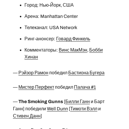
Город: Нью-Йорк, США
Арена: Manhattan Center
Телеканал: USA Network
Ринг-анонсер:
Говард Финкель
Комментаторы:
Винс МакМэн
,
Бобби
Хинан
—
Рэйзор Рамон
победил
Бастиона Бугера
—
Мистер Перфект
победил
Палача #1
—
The Smoking Gunns
[
Билли Ганн
и Барт
Ганн] победили
Well Dunn
[
Тимоти Вэлл
и
Стивен Данн
]