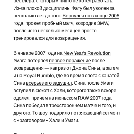
рестлера, с которым никто не хотел работать.
Из-за плохой дисциплины
Фату был уволен
за
несколько лет до того.
Вернулся он в конце 2005
года
, провел
пробный матч, возродив 3MW
,
после чего несколько месяцев просто
тренировался для возвращения.
В январе 2007 года на
New Year’s Revolution
Умага потерпел
первое поражение
после
возвращения — как раз от Джона Сины, а затем
и на Royal Rumble, где во время спота с канатой
Сина
всерьез его задушил
. Сина после Умаги
вступил в сюжет с Хали, которого также вскоре
одолел, причем на июньском RAW 2007 года
Сина победил в трехстороннем матче и того, и
другого. То шоу подарило потрясающий сегмент
с «разговором» Хали и Умаги.