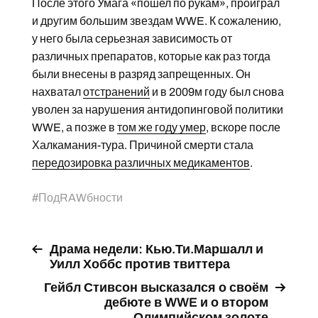
После этого Умага «пошел по рукам», проиграл
и другим большим звездам WWE. К сожалению,
у него была серьезная зависимость от
различных препаратов, которые как раз тогда
были внесены в разряд запрещенных. Он
нахватал
отстранений
и в 2009м году был снова
уволен за нарушения антидопинговой политики
WWE, а позже в
том же году умер
, вскоре после
Халкамания-тура. Причиной смерти стала
передозировка различных медикаментов
.
#
ПодRAWбности
Драма недели: Кью.Ти.Маршалл и
Уилл Хоббс против твиттера
Гейбл Стивсон высказался о своём
дебюте в WWE и о втором
Олимпийском золоте