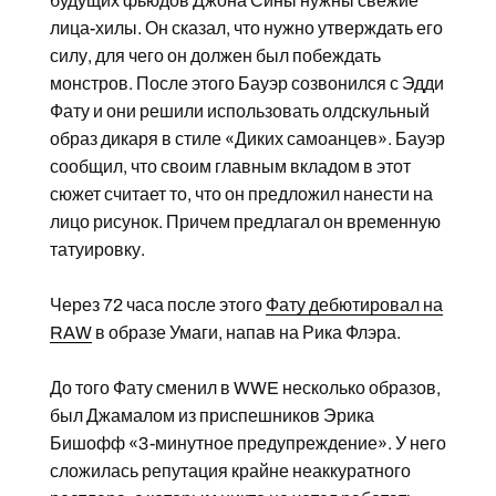
будущих фьюдов Джона Сины нужны свежие
лица-хилы. Он сказал, что нужно утверждать его
силу, для чего он должен был побеждать
монстров. После этого Бауэр созвонился с Эдди
Фату и они решили использовать олдскульный
образ дикаря в стиле «Диких самоанцев». Бауэр
сообщил, что своим главным вкладом в этот
сюжет считает то, что он предложил нанести на
лицо рисунок. Причем предлагал он временную
татуировку.
Через 72 часа после этого
Фату дебютировал на
RAW
в образе Умаги, напав на Рика Флэра.
До того Фату сменил в WWE несколько образов,
был Джамалом из приспешников Эрика
Бишофф «3-минутное предупреждение». У него
сложилась репутация крайне неаккуратного