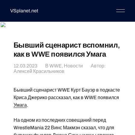
VSplanet.net
Бывший сценарист вспомнил,
как в WWE появился Умага
12.03.2023
В
WWE
,
Новости
Автор:
Алексей Красильников
Бывший сценарист WWE Курт Бауэр в подкасте
Криса Джерико рассказал, как в WWE появился
Умага
.
На одном из последних совещаний перед
WrestleMania 22 Винс Макмэн сказал, что для