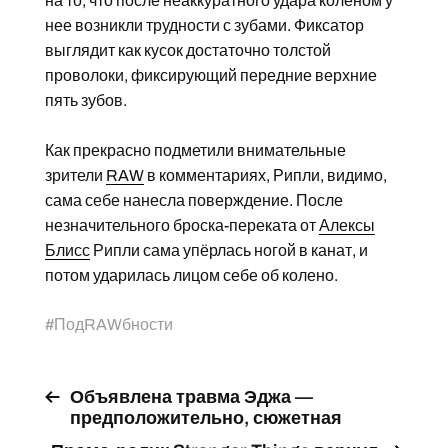
на то, что после неаккуратного удара коленом у
нее возникли трудности с зубами. Фиксатор
выглядит как кусок достаточно толстой
проволоки, фиксирующий передние верхние
пять зубов.
Как прекрасно подметили внимательные
зрители
RAW
в комментариях, Рипли, видимо,
сама себе нанесла поверждение. После
незначительного броска-переката от
Алексы
Блисс
Рипли сама упёрлась ногой в канат, и
потом ударилась лицом себе об колено.
#
ПодRAWбности
Объявлена травма Эджа —
предположительно, сюжетная