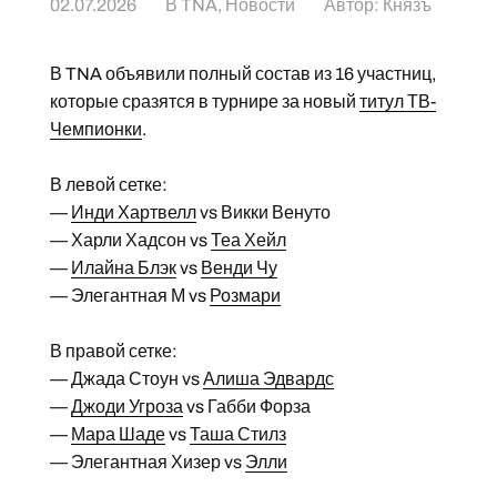
02.07.2026
В
TNA
,
Новости
Автор:
Князъ
В TNA объявили полный состав из 16 участниц,
которые сразятся в турнире за новый
титул ТВ-
Чемпионки
.
В левой сетке:
—
Инди Хартвелл
vs Викки Венуто
— Харли Хадсон vs
Теа Хейл
—
Илайна Блэк
vs
Венди Чу
— Элегантная М vs
Розмари
В правой сетке:
— Джада Стоун vs
Алиша Эдвардс
—
Джоди Угроза
vs Габби Форза
—
Мара Шаде
vs
Таша Стилз
— Элегантная Хизер vs
Элли