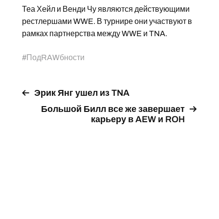
Теа Хейл и Венди Чу являются действующими
рестлершами WWE. В турнире они участвуют в
рамках партнерства между WWE и TNA.
#
ПодRAWбности
Эрик Янг ушел из TNA
Большой Билл все же завершает
карьеру в AEW и ROH