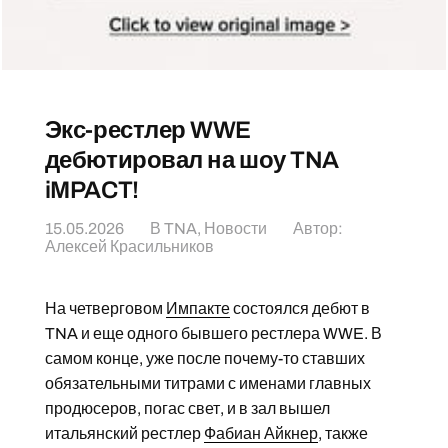
Экс-рестлер WWE
дебютировал на шоу TNA
iMPACT!
15.05.2026
В
TNA
,
Новости
Автор:
Алексей Красильников
На четверговом
Импакте
состоялся дебют в
TNA и еще одного бывшего рестлера WWE. В
самом конце, уже после почему-то ставших
обязательными титрами с именами главных
продюсеров, погас свет, и в зал вышел
итальянский рестлер
Фабиан Айкнер
, также