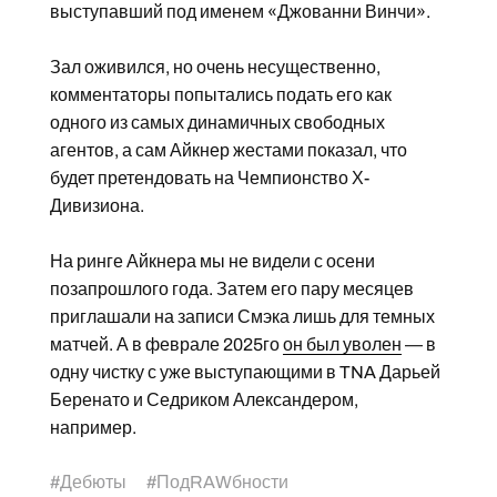
выступавший под именем «Джованни Винчи».
Зал оживился, но очень несущественно,
комментаторы попытались подать его как
одного из самых динамичных свободных
агентов, а сам Айкнер жестами показал, что
будет претендовать на Чемпионство Х-
Дивизиона.
На ринге Айкнера мы не видели с осени
позапрошлого года. Затем его пару месяцев
приглашали на записи Смэка лишь для темных
матчей. А в феврале 2025го
он был уволен
— в
одну чистку с уже выступающими в TNA Дарьей
Беренато и Седриком Александером,
например.
#
Дебюты
#
ПодRAWбности