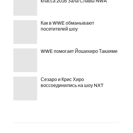
класса 2016 Зала Славы NWA
Как в WWE обманывают
посетителей шоу
WWE помогает Йошихиро Такаяме
Сезаро и Крис Хиро
воссоединились на шоу NXT