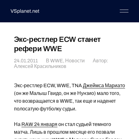
VSplanet.net
Экс-рестлер ECW станет
рефери WWE
24.01.2011
В
WWE
,
Новости
Автор:
Алексей Красильников
Экс-рестлер ECW, WWE, TNA
Джеймса Мариато
(он же Малыш Гвидо, он же Нунзио) мало того,
что возвращается в WWE, так еще и наденет
полосатую футболку судьи.
На
RAW 24 января
он стал судьей темного
матча. Лишь в прошлом месяце его позвали