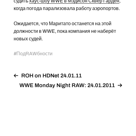
судить
хаус-шоу WWE в Мэдисон Сквер Гарден
,
когда погода парализовала работу аэропортов.
Ожидается, что Маритато останется на этой
должности в WWE, пока компания не наберёт
новых судей.
#
ПодRAWбности
ROH on HDNet 24.01.11
WWE Monday Night RAW: 24.01.2011