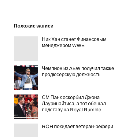
Похожие записи
Ник Хан станет Финансовым
менеджером WWE
Чемпион из AEW получил также
продюсерскую должность
СМ Панк оскорбил Джона
Лауринайтиса, а тот обещал
подставу на Royal Rumble
ROH покидает ветеран-рефери