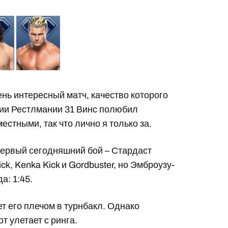
ень интересный матч, качество которого
рии Рестлмании 31 Винс полюбил
естными, так что лично я только за.
первый сегодняшний бой – Стардаст
ck, Kenka Kick и Gordbuster, но Эмброузу-
а: 1:45.
т его плечом в турнбакл. Однако
т улетает с ринга.