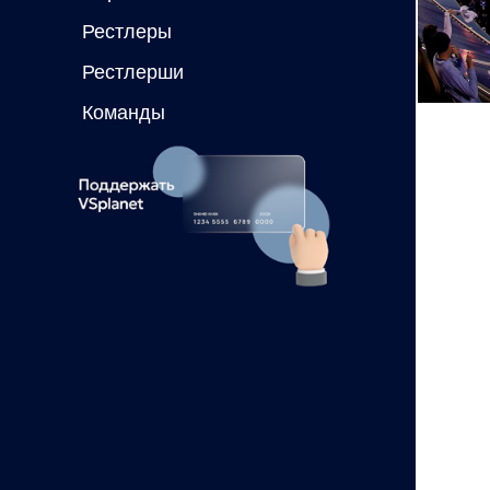
Рестлеры
Рестлерши
Команды