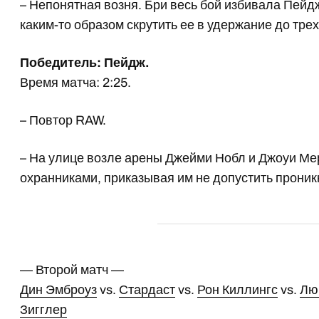
– Непонятная возня. Бри весь бой избивала Пейдж
каким-то образом скрутить ее в удержание до трех
Победитель: Пейдж.
Время матча: 2:25.
– Повтор RAW.
– На улице возле арены Джейми Нобл и Джоуи М
охранниками, приказывая им не допустить проник
— Второй матч —
Дин Эмброуз
vs.
Стардаст
vs.
Рон Киллингс
vs.
Лю
Зигглер