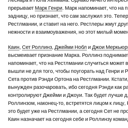
Леснара и Пола Хеймана. Однако ничего интересног
прерывает
Марк Генри
. Марк напоминает, что на
задницу, но признает, что сам заслужил это. Тепе
Рестлмании, и ставит на него. Рестлеры жмут дру
нежности и взаимоуважения, но этот милый мом
Каин
,
Сет Роллинз
,
Джейми Нобл
и
Джои Меркьюр
высмеивает признание Марка. Роллинз поднимает 
напоминает, что на Рестлмании случиться может вс
вышли не для того, чтобы поугорать над Генри и Р
Сета против Рэнди Ортона на Рестлмании. Кстати, 
вынужден разочаровать, ибо сегодня Рэнди как раз
контролируют Джейми и Джоуи. Так будет лучше дл
Роллинзом, наконец-то, встретятся лицом к лицу,
это будет уже на Рестлмании, а сегодня Сет не пр
Каин назначает на сегодня себе и Роллинзу коман