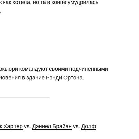
 как хотела, но та в конце умудрилась
.
еркьюри командуют своими подчиненными
новения в здание Рэнди Ортона.
к Харпер
vs.
Дэниел Брайан
vs.
Долф