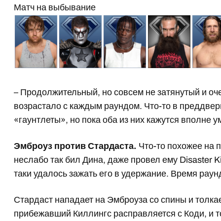
Матч на выбывание
– Продолжительный, но совсем не затянутый и оч
возрастало с каждым раундом. Что-то в преддве
«гаунтлеты», но пока оба из них кажутся вполне ум
Эмброуз против Стардаста.
Что-то похожее на 
неслабо так бил Дина, даже провел ему Disaster Ki
таки удалось зажать его в удержание. Время раунд
Стардаст нападает на Эмброуза со спины и толкае
прибежавший Киллингс расправляется с Коди, и то