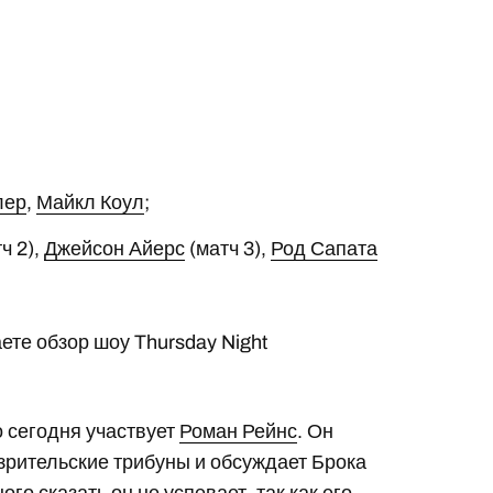
лер
,
Майкл Коул
;
ч 2),
Джейсон Айерс
(матч 3),
Род Сапата
ете обзор шоу Thursday Night
 сегодня участвует
Роман Рейнс
. Он
 зрительские трибуны и обсуждает Брока