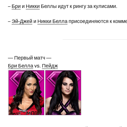
–
Бри
и
Никки
Беллы идут к рингу за кулисами.
–
Эй-Джей
и
Никки Белла
присоединяются к комм
— Первый матч —
Бри Белла
vs.
Пейдж