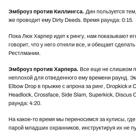
Эмброуз против Киллингса.
Дин пользуется тем,
же проводит ему Dirty Deeds. Время раунда: 0:15.
Пока Люк Харпер идет к рингу, нам показывают ег
говорит, что у него отняли все, и обещает сделат
Рестлмании.
Эмброуз против Харпера.
Все еще не слишком п
неплохой для отведенного ему времени раунд. Эм
Elbow Drop в прыжке с апрона за ринг, Dropkick и C
Headlock, Crossface, Side Slam, Superkick, Discu
раунда: 4:20.
На какое-то время мы переносимся за кулисы, г
парой младших охранников, инструктируя их не пу