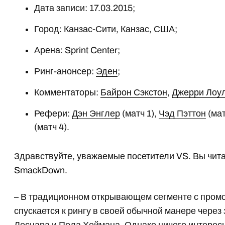
Дата записи: 17.03.2015;
Город: Канзас-Сити, Канзас, США;
Арена: Sprint Center;
Ринг-анонсер:
Эден
;
Комментаторы:
Байрон Сэкстон
,
Джерри Лоу
Рефери:
Дэн Энглер
(матч 1),
Чэд Пэттон
(мат
(матч 4).
Здравствуйте, уважаемые посетители VS. Вы чита
SmackDown.
– В традиционном открывающем сегменте с промо
спускается к рингу в своей обычной манере через