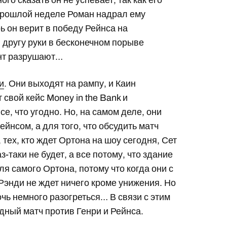
о сказать он не успевает, так как его
 прошлой неделе Роман надрал ему
рь он верит в победу Рейнса на
г другу руки в бесконечном порыве
ент разрушают…
и
. Они выходят на рампу, и Каин
свой кейс Money in the Bank и
е, что угодно. Но, на самом деле, они
ейнсом, а для того, что обсудить матч
тех, кто ждет Ортона на шоу сегодня, Сет
-таки не будет, а все потому, что здание
я самого Ортона, потому что когда они с
 Рэнди не ждет ничего кроме унижения. Но
очь немного разогреться… В связи с этим
дный матч против Генри и Рейнса.