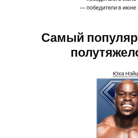
— победители в июн
Самый популяр
полутяжело
Юха Нэй