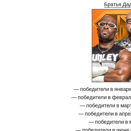
Братья Да
— победители в январ
— победители в февра
— победители в ма
— победители в апр
— победители в
— победители в июн