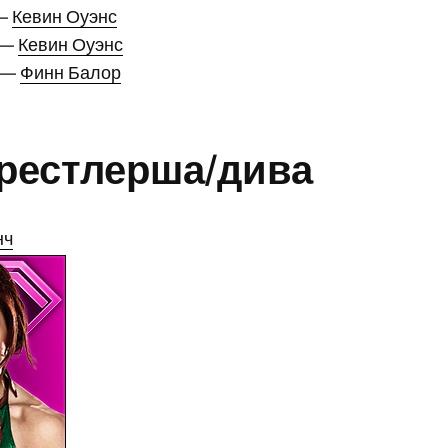
 —
Кевин Оуэнс
 —
Кевин Оуэнс
е —
Финн Балор
рестлерша/дива
нч