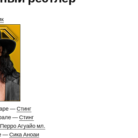
ик
варе —
Стинг
врале —
Стинг
Перро Агуайо мл.
ле —
Сика Аноаи