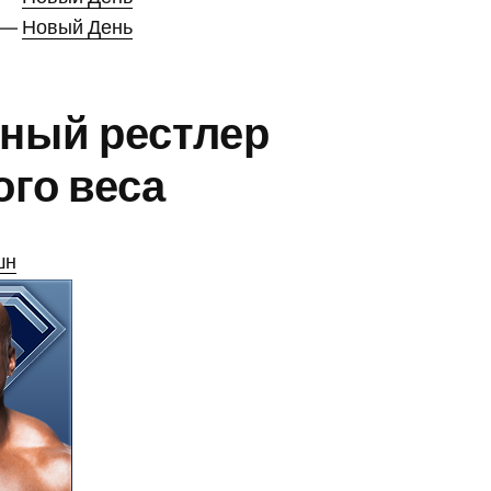
е —
Новый День
ный рестлер
го веса
шн