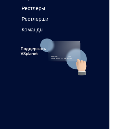
Рестлеры
Рестлерши
Команды