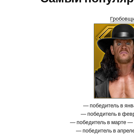
Гробовщ
— победитель в ян
— победитель в фе
— победитель в марте —
— победитель в апре