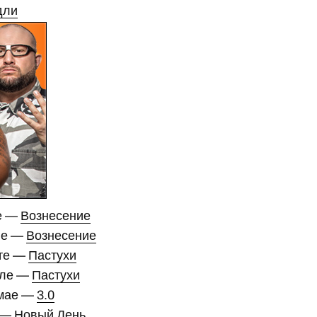
дли
е —
Вознесение
ле —
Вознесение
рте —
Пастухи
еле —
Пастухи
 мае —
3.0
е —
Новый День