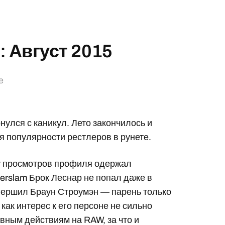
: Август 2015
e
рнулся с каникул. Лето закончилось и
ия популярности рестлеров в рунете.
ву просмотров профиля одержал
erslam Брок Леснар не попал даже в
ершил Браун Строумэн — парень только
как интерес к его персоне не сильно
ивным действиям на RAW, за что и