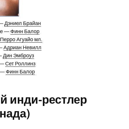
 —
Дэниел Брайан
ле —
Финн Балор
Перро Агуайо мл.
 —
Адриан Невилл
 —
Дин Эмброуз
 —
Сет Роллинз
е —
Финн Балор
й инди-рестлер
нада)