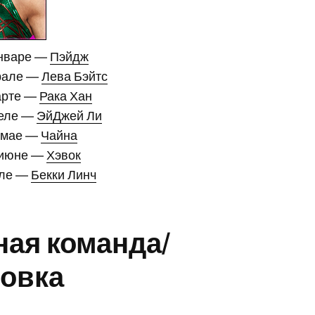
январе —
Пэйдж
рале —
Лева Бэйтс
арте —
Рака Хан
реле —
ЭйДжей Ли
 мае —
Чайна
 июне —
Хэвок
юле —
Бекки Линч
ая команда/
ровка