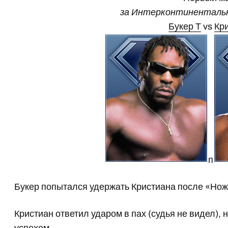
за Интерконтиненталь
Букер Т
vs
Кр
п
Букер попытался удержать Кристиана после «Ножн
Кристиан ответил ударом в пах (судья не видел),