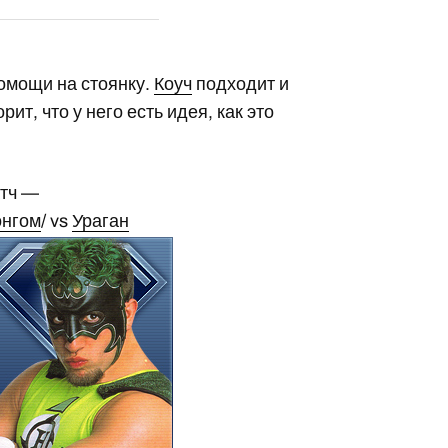
омощи на стоянку.
Коуч
подходит и
ит, что у него есть идея, как это
атч —
онгом
/ vs
Ураган