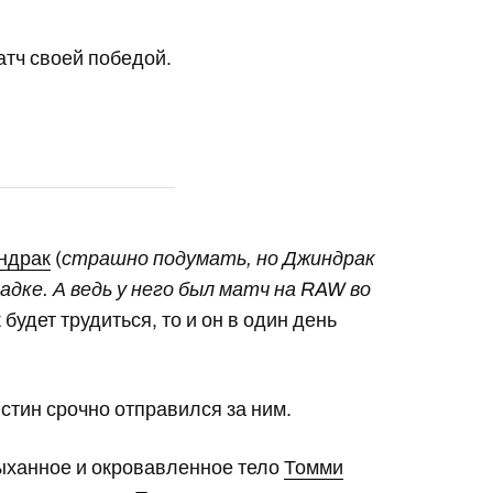
тч своей победой.
ндрак
(
страшно подумать, но Джиндрак
дке. А ведь у него был матч на RAW во
 будет трудиться, то и он в один день
Остин срочно отправился за ним.
дыханное и окровавленное тело
Томми