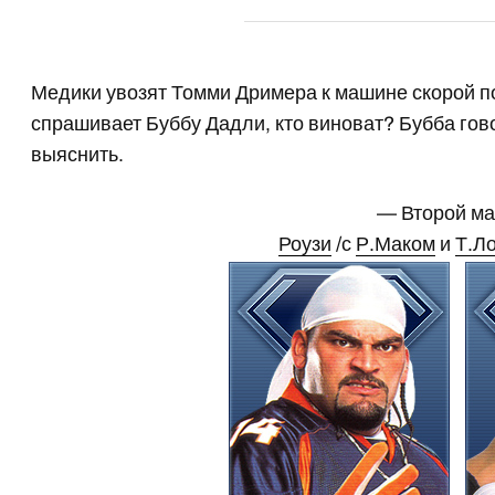
Медики увозят Томми Дримера к машине скорой п
спрашивает Буббу Дадли, кто виноват? Бубба говор
выяснить.
— Второй м
Роузи
/с
Р.Маком
и
Т.Л