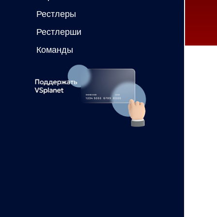
Рестлеры
Рестлерши
Команды