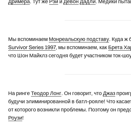
Дримера
. Тут же
Рэй
и
Девон
Дадли
. Медики пыта
Мы вспоминаем
Монреальскую подставу
. Куда ж
Survivor Series 1997
, мы вспоминаем, как
Брета Ха
что Шон Майклз сегодня будет участником ток-шоу 
На ринге
Теодор Лонг
. Он говорит, что
Джаз
проиг
будучи элиминированной в батл-рояле! Что касает
от которого возникли проблемы. Поэтому он пред
Роузи
!