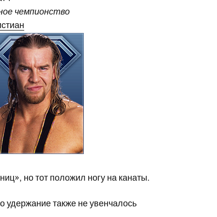
ное чемпионство
истиан
иц», но тот положил ногу на канаты.
 но удержание также не увенчалось