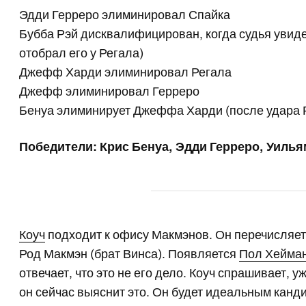
Эдди Герреро элиминировал Спайка
Бубба Рэй дисквалифицирован, когда судья увиде
отобрал его у Регала)
Джефф Харди элиминировал Регала
Джефф элиминировал Герреро
Бенуа элиминирует Джеффа Харди (после удара Р
Победители: Крис Бенуа, Эдди Герреро, Уилья
Коуч
подходит к офису Макмэнов. Он перечисляет,
Род Макмэн (брат Винса). Появляется
Пол Хейма
отвечает, что это не его дело. Коуч спрашивает, 
он сейчас выяснит это. Он будет идеальным канди