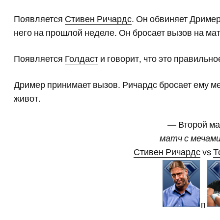
Появляется
Стивен Ричардс
. Он обвиняет Дример
него на прошлой неделе. Он бросает вызов на мат
Появляется
Голдаст
и говорит, что это правильное
Дример принимает вызов. Ричардс бросает ему меч
живот.
— Второй м
матч с мечами
Стивен Ричардс
vs
Т
п