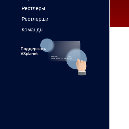
Рестлеры
Рестлерши
Команды