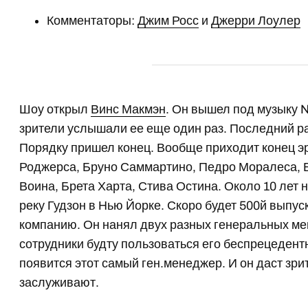
Комментаторы:
Джим Росс
и
Джерри Лоулер
Шоу открыл
Винс Макмэн
. Он вышел под музыку N
зрители услышали ее еще один раз. Последний р
Порядку пришел конец. Вообще приходит конец э
Роджерса, Бруно Саммартино, Педро Моралеса, Б
Воина, Брета Харта, Стива Остина. Около 10 лет
реку Гудзон в Нью Йорке. Скоро будет 500й выпуск
компанию. Он нанял двух разных генеральных м
сотрудники будту пользоваться его беспрецедент
появится этот самый ген.менеджер. И он даст зрите
заслуживают.