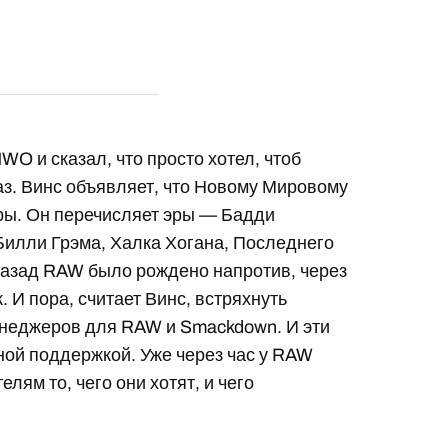
WO и сказал, что просто хотел, чтоб
аз. Винс объявляет, что Новому Мировому
ры. Он перечисляет эры — Бадди
илли Грэма, Халка Хогана, Последнего
 назад RAW было рождено напротив, через
. И пора, считает Винс, встряхнуть
енеджеров для RAW и Smackdown. И эти
ной поддержкой. Уже через час у RAW
лям то, чего они хотят, и чего