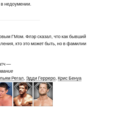
 в недоумении.
 новым ГМом. Флэр сказал, что как бывший
ления, кто это может быть, но в фамилии
атч —
ывание
льям Регал
,
Эдди Герреро
,
Крис Бенуа