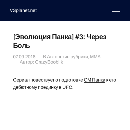
VSplanet.net
[Эволюция Панка] #3: Через
Боль
07.09.2016
В
Авторские рубрики
,
ММА
Автор:
CrazyBooblik
Сериал повествует о подготовке
СМ Панка
к его
дебютному поединку в UFC.