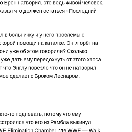
о Брон натворил, это ведь живой человек.
сказал что должен остаться «Последний
л в больничку и у него проблемы с
скорой помощи на каталке. Энгл орёт на
они уже об этом говорили? Сколько
уже дать ему передохнуть от этого хаоса.
т что Энглу повезло что он не натворил
амое сделает с Броком Леснаром.
кто-то подпевать, потому что ему
асстроился что его из Рамбла выкинул
WE Elimination Chamber, где WWE — Walk