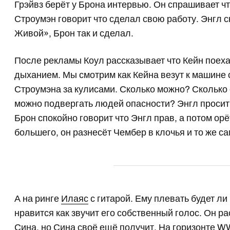
Грэйвз берёт у Брона интервью. Он спрашивает чт
Строумэн говорит что сделал свою работу. Энгл 
Живой», Брон так и сделал.
После рекламы Коул рассказывает что Кейн поеха
дыханием. Мы смотрим как Кейна везут к машине 
Строумэна за кулисами. Сколько можно? Сколько 
можно подвергать людей опасности? Энгл просит 
Брон спокойно говорит что Энгл прав, а потом орё
большего, он разнесёт Чембер в клочья и то же с
А на ринге
Илаяс
с гитарой. Ему плевать будет ли 
нравится как звучит его собственный голос. Он р
Сина, но Сина своё ещё получит. На горизонте W