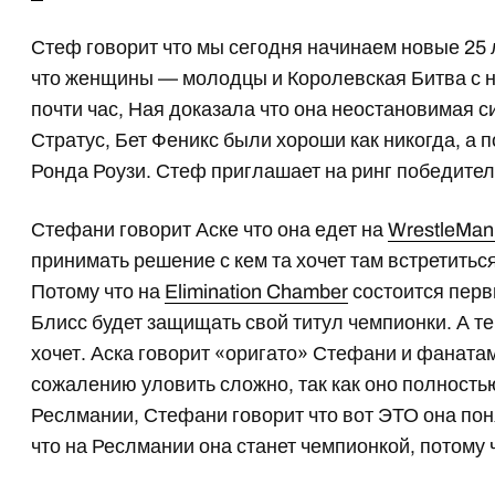
Стеф говорит что мы сегодня начинаем новые 25 л
что женщины — молодцы и Королевская Битва с 
почти час, Ная доказала что она неостановимая с
Стратус, Бет Феникс были хороши как никогда, а
Ронда Роузи. Стеф приглашает на ринг победител
Стефани говорит Аске что она едет на
WrestleMan
принимать решение с кем та хочет там встретитьс
Потому что на
Elimination Chamber
состоится перв
Блисс будет защищать свой титул чемпионки. А те
хочет. Аска говорит «оригато» Стефани и фанатам
сожалению уловить сложно, так как оно полность
Реслмании, Стефани говорит что вот ЭТО она пон
что на Реслмании она станет чемпионкой, потому чт