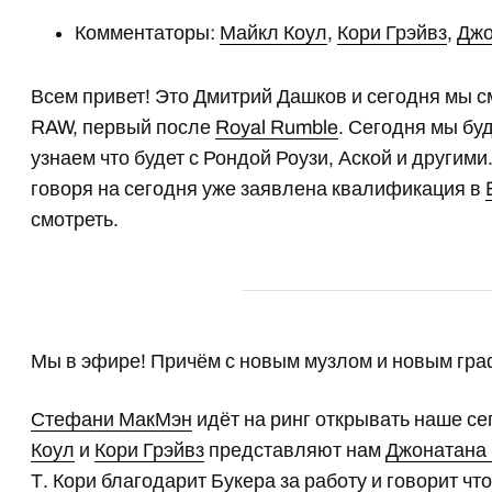
Комментаторы:
Майкл Коул
,
Кори Грэйвз
,
Джо
Всем привет! Это Дмитрий Дашков и сегодня мы 
RAW, первый после
Royal Rumble
. Сегодня мы бу
узнаем что будет с Рондой Роузи, Аской и другими
говоря на сегодня уже заявлена квалификация в
смотреть.
Мы в эфире! Причём с новым музлом и новым гр
Стефани МакМэн
идёт на ринг открывать наше с
Коул
и
Кори Грэйвз
представляют нам
Джонатана
Т
. Кори благодарит Букера за работу и говорит чт