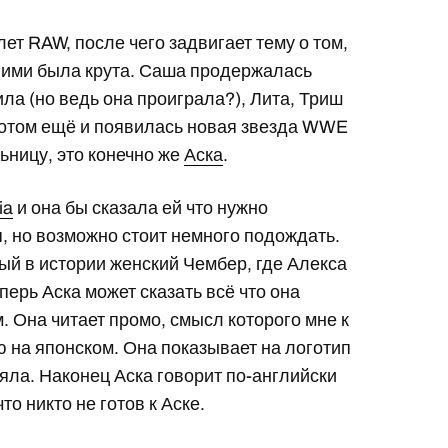
ет RAW, после чего задвигает тему о том,
ними была крута. Саша продержалась
ила (но ведь она проиграла?), Лита, Триш
 потом ещё и появилась новая звезда WWE
ьницу, это конечно же
Аска
.
ia
и она бы сказала ей что нужно
я, но возможно стоит немного подождать.
ый в истории женский Чембер, где Алекса
перь Аска может сказать всё что она
. Она читает промо, смысл которого мне к
ю на японском. Она показывает на логотип
яла. Наконец Аска говорит по-английски
о никто не готов к Аске.