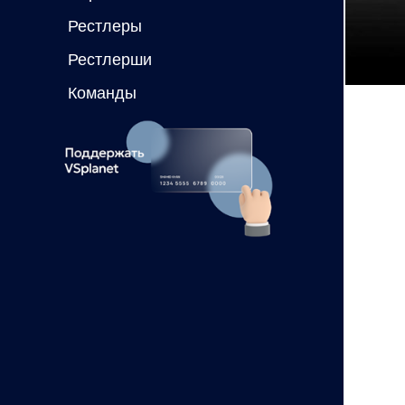
Рестлеры
Рестлерши
Команды