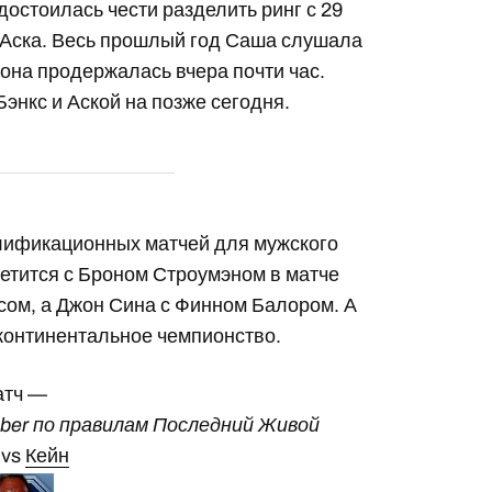
удостоилась чести разделить ринг с 29
 Аска. Весь прошлый год Саша слушала
 она продержалась вчера почти час.
энкс и Аской на позже сегодня.
лификационных матчей для мужского
ретится с Броном Строумэном в матче
сом, а Джон Сина с Финном Балором. А
рконтинентальное чемпионство.
атч —
ber по правилам Последний Живой
vs
Кейн