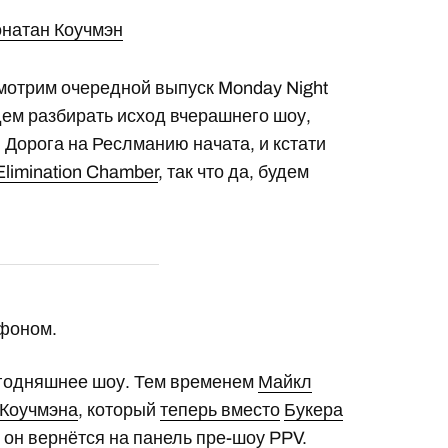
натан Коучмэн
смотрим очередной выпуск Monday Night
дем разбирать исход вчерашнего шоу,
. Дорога на Реслманию начата, и кстати
Elimination Chamber
, так что да, будем
афоном.
егодняшнее шоу. Тем временем
Майкл
 Коучмэна
, который
теперь вместо
Букера
о он вернётся на панель пре-шоу PPV.