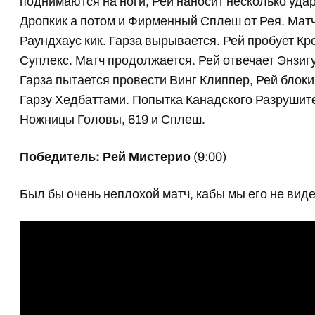
поднимаются на ноги, Рей наносит несколько удар
Дропкик а потом и Фирменный Сплеш от Рея. Матч
Раундхаус кик. Гарза вырывается. Рей пробует Кр
Суплекс. Матч продолжается. Рей отвечает Энзигу
Гарза пытается провести Винг Клиппер, Рей блоки
Гарзу Хедбаттами. Попытка Канадского Разрушите
Ножницы Головы, 619 и Сплеш.
Победитель: Рей Мистерио
(9:00)
Был бы очень неплохой матч, кабы мы его не вид