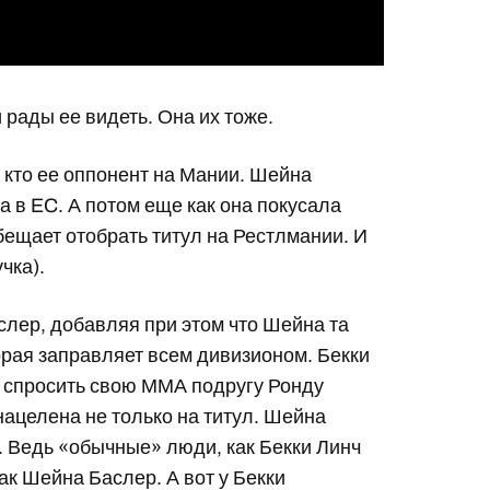
 рады ее видеть. Она их тоже.
, кто ее оппонент на Мании. Шейна
 в EC. А потом еще как она покусала
бещает отобрать титул на Рестлмании. И
чка).
слер, добавляя при этом что Шейна та
торая заправляет всем дивизионом. Бекки
т спросить свою ММА подругу Ронду
нацелена не только на титул. Шейна
. Ведь «обычные» люди, как Бекки Линч
ак Шейна Баслер. А вот у Бекки