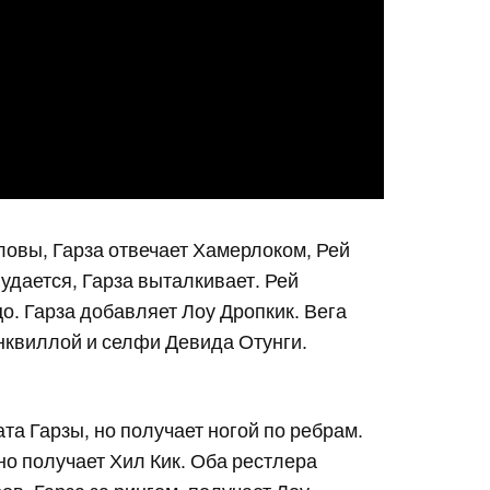
ловы, Гарза отвечает Хамерлоком, Рей
удается, Гарза выталкивает. Рей
цо. Гарза добавляет Лоу Дропкик. Вега
нквиллой и селфи Девида Отунги.
та Гарзы, но получает ногой по ребрам.
 но получает Хил Кик. Оба рестлера