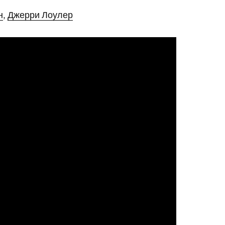
н
,
Джерри Лоулер