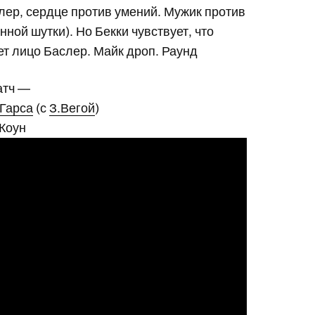
слер, сердце против умений. Мужик против
ной шутки). Но Бекки чувствует, что
ет лицо Баслер. Майк дроп. Раунд
атч —
Гарса
(с
З.Вегой
)
Коун