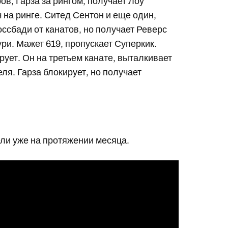
ов, Гарза за рингом, получает Лоу
 на ринге. Ситед Сентон и еще один,
оссбади от канатов, но получает Реверс
ри. Мажет 619, пропускает Суперкик.
рует. Он на третьем канате, выталкивает
ля. Гарза блокирует, но получает
ели уже на протяжении месяца.