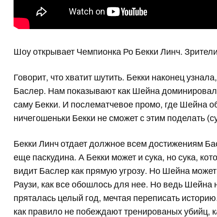
Шоу открывает Чемпионка Ро Бекки Линч. Зрители
Говорит, что хватит шутить. Бекки наконец узнала
Баслер. Нам показывают как Шейна доминировала
саму Бекки. И послематчевое промо, где Шейна о
ничегошеньки Бекки не сможет с этим поделать (су
Бекки Линч отдает должное всем достижениям Ба
еще паскудина. А Бекки может и сука, но сука, ко
видит Баслер как прямую угрозу. Но Шейна може
Раузи, как все обошлось для нее. Но ведь Шейна 
пряталась целый год, мечтая переписать историю
как правило не побеждают тренированых убийц, к