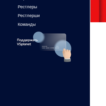
Рестлеры
Рестлерши
Команды