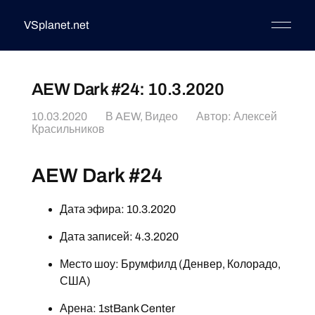
VSplanet.net
AEW Dark #24: 10.3.2020
10.03.2020
В
AEW
,
Видео
Автор:
Алексей
Красильников
AEW Dark #24
Дата эфира: 10.3.2020
Дата записей: 4.3.2020
Место шоу: Брумфилд (Денвер, Колорадо,
США)
Арена: 1stBank Center