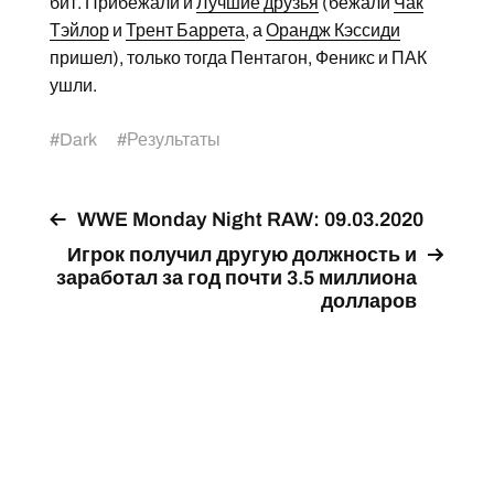
бит. Прибежали и
Лучшие друзья
(бежали
Чак
Тэйлор
и
Трент Баррета
, а
Орандж Кэссиди
пришел), только тогда Пентагон, Феникс и ПАК
ушли.
#
Dark
#
Результаты
WWE Monday Night RAW: 09.03.2020
Игрок получил другую должность и
заработал за год почти 3.5 миллиона
долларов