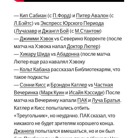
—
Кип Сабиан
(с
П.Форд
) и
Питер Авалон
(с
Л.Бэйтс
) vs
Экспресс Юрского Периода
(
Лучазавр
и
Джангл Бой
(с
М.Стантом
)
—
Джимми Хэвок
vs Северино Корренте (после
матча на Хэвока напал
Доктор Лютер
)
—
Хикару Шида
vs
Абадонна
(после матча
Лютер еще раз навалял Хэвоку
—
Кольт Кабана
рассказал Библиотекарям, что
такое подкасты
—
Сонни Кисс
и
Брэндон Катлер
vs
Частная
Вечеринка
(
Марк Куин
и
Исайя Кэссиди
) После
матча на Вечеринку напали
ПАК
и
Луча Братья
.
Катлер и Кисс попытались отбить
«Треугольник», но неудачно. ПАК сказал, что
никакого не будет зрителям хорошего конца.
Джанела
попытался вмешаться, но и он был